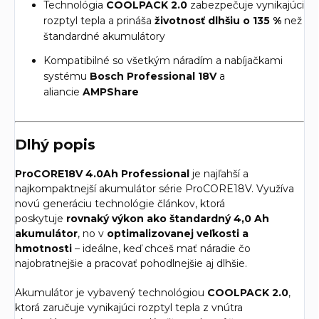
Technológia
COOLPACK 2.0
zabezpečuje vynikajúci
rozptyl tepla a prináša
životnosť dlhšiu o 135 %
než
štandardné akumulátory
Kompatibilné so všetkým náradím a nabíjačkami
systému
Bosch Professional 18V
a
aliancie
AMPShare
Dlhý popis
ProCORE18V 4.0Ah Professional
je najľahší a
najkompaktnejší akumulátor série ProCORE18V. Využíva
novú generáciu technológie článkov, ktorá
poskytuje
rovnaký výkon ako štandardný 4,0 Ah
akumulátor
, no v
optimalizovanej veľkosti a
hmotnosti
– ideálne, keď chceš mať náradie čo
najobratnejšie a pracovať pohodlnejšie aj dlhšie.
Akumulátor je vybavený technológiou
COOLPACK 2.0
,
ktorá zaručuje vynikajúci rozptyl tepla z vnútra