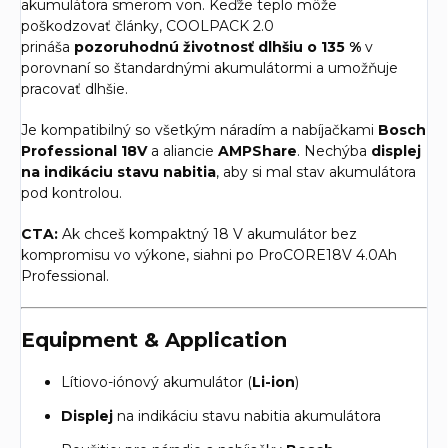
akumulátora smerom von. Keďže teplo môže
poškodzovať články, COOLPACK 2.0
prináša
pozoruhodnú životnosť dlhšiu o 135 %
v
porovnaní so štandardnými akumulátormi a umožňuje
pracovať dlhšie.
Je kompatibilný so všetkým náradím a nabíjačkami
Bosch
Professional 18V
a aliancie
AMPShare
. Nechýba
displej
na indikáciu stavu nabitia
, aby si mal stav akumulátora
pod kontrolou.
CTA:
Ak chceš kompaktný 18 V akumulátor bez
kompromisu vo výkone, siahni po ProCORE18V 4.0Ah
Professional.
Equipment & Application
Lítiovo-iónový akumulátor (
Li-ion
)
Displej
na indikáciu stavu nabitia akumulátora