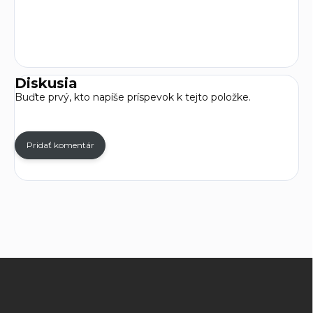
Diskusia
Buďte prvý, kto napíše príspevok k tejto položke.
Pridať komentár
Z
á
p
ä