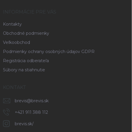
t
i
INFORMÁCIE PRE VÁS
e
Kontakty
Obchodné podmienky
Veľkoobchod
Podmienky ochrany osobných údajov GDPR
Registrácia odberateľa
Súbory na stiahnutie
KONTAKT
brevis
@
brevis.sk
+421 911 388 112
brevis.sk/