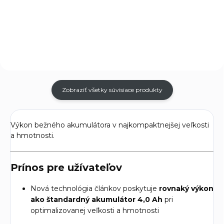
Professional je výkonný
príklepová vŕtačka/skrútovač
akumulátorový príklepový
18 V určená na náročné
skrutkovač určený pre
skrutkovanie a univerzálne
profesionálne vŕtanie,...
vŕtanie....
Zobraziť všetky súvisiace produkty
Výkon bežného akumulátora v najkompaktnejšej veľkosti
a hmotnosti.
Prínos pre užívateľov
Nová technológia článkov poskytuje
rovnaký výkon
ako štandardný akumulátor 4,0 Ah
pri
optimalizovanej veľkosti a hmotnosti