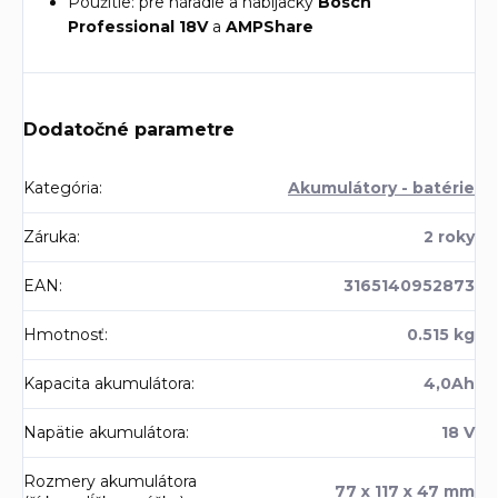
Použitie: pre náradie a nabíjačky
Bosch
Professional 18V
a
AMPShare
Dodatočné parametre
Kategória
:
Akumulátory - batérie
Záruka
:
2 roky
EAN
:
3165140952873
Hmotnosť
:
0.515 kg
Kapacita akumulátora
:
4,0Ah
Napätie akumulátora
:
18 V
Rozmery akumulátora
77 x 117 x 47 mm