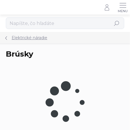
Prejsť
na
obsah
Hľadať
Elektrické náradie
Brúsky