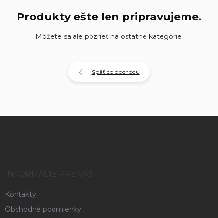
Produkty ešte len pripravujeme.
Môžete sa ale pozrieť na ostatné kategórie.
Späť do obchodu
Z
á
p
ä
t
i
INFORMÁCIE PRE VÁS
e
Kontakty
Obchodné podmienky