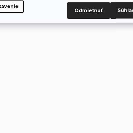
tavenie
Odmietnuť
Súhla