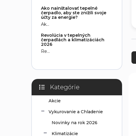
e
Ako nainštalovať tepelné
l
čerpadlo, aby ste znížili svoje
účty za energie?
Ak...
Revolúcia v tepelných
čerpadlách a klimatizáciách
2026
R
Re...
a
d
e
n
V
i
ý
Kategórie
e
p
Preskočiť
p
i
kategórie
Akcie
r
s
o
p
Vykurovanie a Chladenie
d
r
u
o
Novinky na rok 2026
k
d
Klimatizácie
t