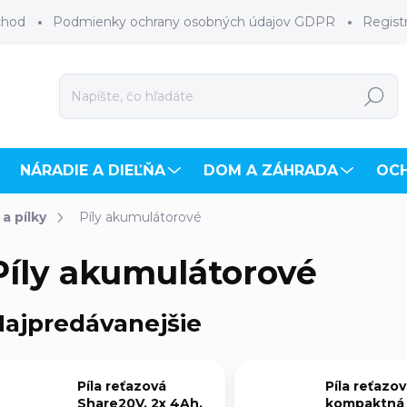
chod
Podmienky ochrany osobných údajov GDPR
Regist
Hľadať
NÁRADIE A DIEĽŇA
DOM A ZÁHRADA
OC
a pílky
Píly akumulátorové
Píly akumulátorové
ajpredávanejšie
Píla reťazová
Píla reťazo
Share20V, 2x 4Ah,
kompaktná