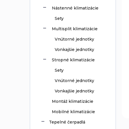
u
o
k
Nástenné klimatizácie
v
t
o
Sety
v
Multisplit klimatizácie
Vnútorné jednotky
Vonkajšie jednotky
Stropné klimatizácie
Sety
Vnútorné jednotky
Vonkajšie jednotky
Montáž klimatizácie
Mobilné klimatizácie
Tepelné čerpadlá