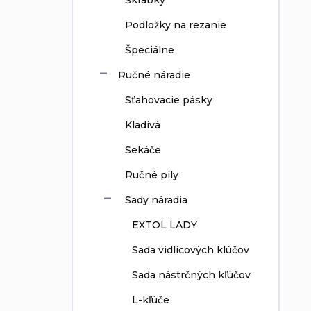
Škrabky
Podložky na rezanie
Špeciálne
Ručné náradie
Sťahovacie pásky
Kladivá
Sekáče
Ručné píly
Sady náradia
EXTOL LADY
Sada vidlicových klúčov
Sada nástrčných kľúčov
L-kľúče