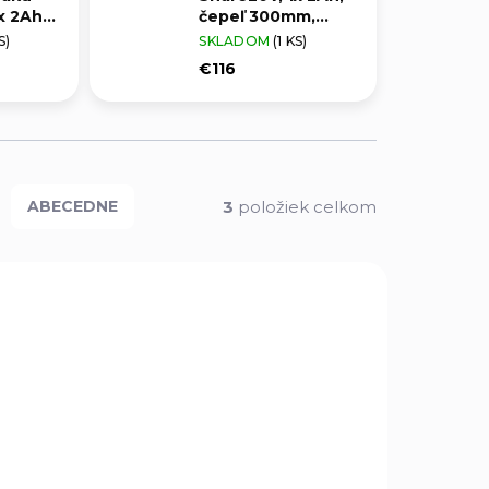
x 2Ah,
čepeľ 300mm,
EXTOL PREMIUM
S)
SKLADOM
(1 KS)
MIUM
€116
3
položiek celkom
ABECEDNE