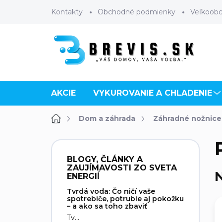
Prejsť
Kontakty
Obchodné podmienky
Veľkoob
na
obsah
AKCIE
VYKUROVANIE A CHLADENIE
Domov
Dom a záhrada
Záhradné nožnice 
B
o
BLOGY, ČLÁNKY A
č
ZAUJÍMAVOSTI ZO SVETA
N
n
ENERGIÍ
ý
Tvrdá voda: Čo ničí vaše
p
spotrebiče, potrubie aj pokožku
– a ako sa toho zbaviť
a
Tv...
n