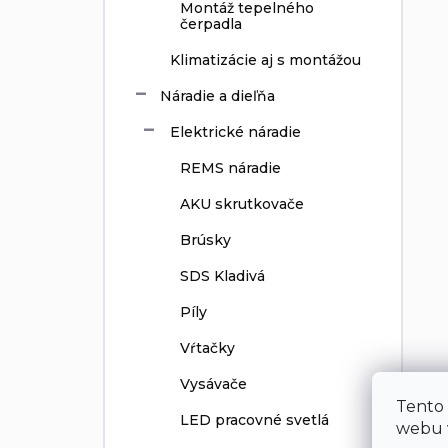
Montáž tepelného
čerpadla
Klimatizácie aj s montážou
Náradie a dieľňa
Elektrické náradie
REMS náradie
AKU skrutkovače
Brúsky
SDS Kladivá
Píly
Vŕtačky
Vysávače
Tento
LED pracovné svetlá
webu v