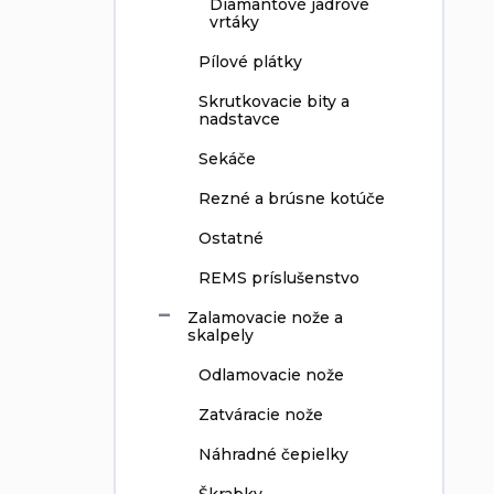
Diamantové jadrové
vrtáky
Pílové plátky
Skrutkovacie bity a
nadstavce
Sekáče
Rezné a brúsne kotúče
Ostatné
REMS príslušenstvo
Zalamovacie nože a
skalpely
Odlamovacie nože
Zatváracie nože
Náhradné čepielky