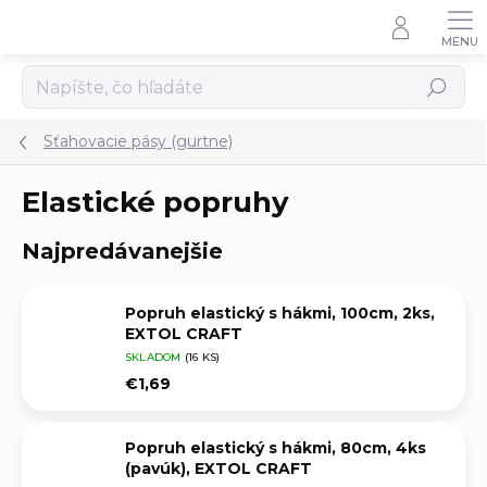
Prejsť
na
obsah
Hľadať
Sťahovacie pásy (gurtne)
Elastické popruhy
Najpredávanejšie
Popruh elastický s hákmi, 100cm, 2ks,
EXTOL CRAFT
SKLADOM
(16 KS)
€1,69
Popruh elastický s hákmi, 80cm, 4ks
(pavúk), EXTOL CRAFT