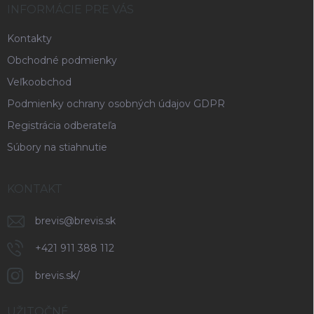
r
i
INFORMÁCIE PRE VÁS
v
e
k
Kontakty
y
v
Obchodné podmienky
ý
p
Veľkoobchod
i
Podmienky ochrany osobných údajov GDPR
s
u
Registrácia odberateľa
Súbory na stiahnutie
KONTAKT
brevis
@
brevis.sk
+421 911 388 112
brevis.sk/
UŽITOČNÉ