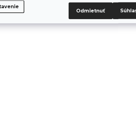
tavenie
SKLADOM
SK
Odmietnuť
Súhla
(5 KS)
Bit imbus 3ks, H
Bit plochý 3ks,
5x25mm, S2, FORTUM
4x25mm, S2, FOR
€1,29
€1,29
€1,05 bez DPH
€1,05 bez DPH
Do košíka
Do košíka
H 5x25mm
4x25mm