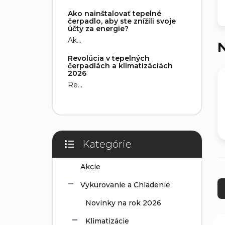
e
Ako nainštalovať tepelné
l
čerpadlo, aby ste znížili svoje
účty za energie?
Ak...
N
Revolúcia v tepelných
čerpadlách a klimatizáciách
2026
Re...
Kategórie
Preskočiť
kategórie
Akcie
R
a
Vykurovanie a Chladenie
d
Novinky na rok 2026
e
n
V
Klimatizácie