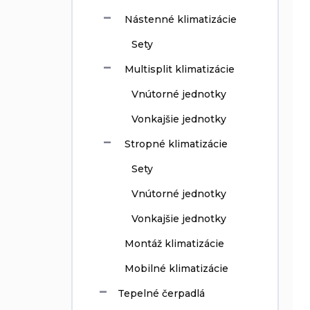
i
ý
e
Nástenné klimatizácie
p
p
i
Sety
r
s
o
p
Multisplit klimatizácie
d
r
Vnútorné jednotky
u
o
k
d
Vonkajšie jednotky
t
u
o
k
Stropné klimatizácie
v
t
Sety
o
v
Vnútorné jednotky
Vonkajšie jednotky
Montáž klimatizácie
Mobilné klimatizácie
Tepelné čerpadlá