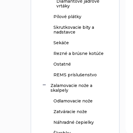
Diamantové jadrové
vrtáky
Pílové plátky
Skrutkovacie bity a
nadstavce
Sekáče
Rezné a brúsne kotúče
Ostatné
REMS príslušenstvo
Zalamovacie nože a
skalpely
Odlamovacie nože
Zatváracie nože
Náhradné čepielky