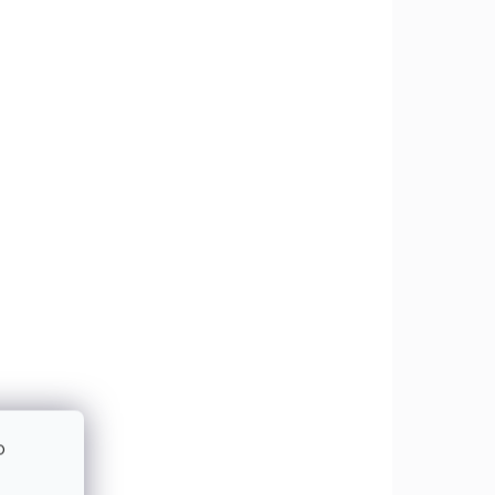
€1,29
€1,05 bez DPH
Do košíka
H 4x25mm
o