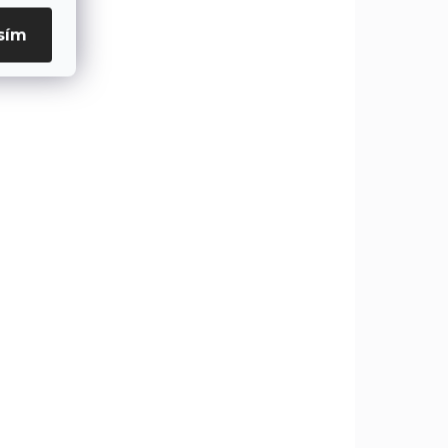
LADOM
SKLADOM
sím
(5 KS)
(5 KS)
Bit plochý 3ks,
TUM
6x25mm, S2, FORTUM
€1,29
€1,05 bez DPH
Do košíka
6x25mm