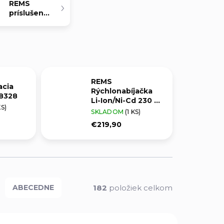
REMS
príslušenstvo
REMS
acia
Rýchlonabíjačka
78328
Li-Ion/Ni-Cd 230 V,
KS)
50–60 Hz, 65 W
SKLADOM
(1 KS)
€219,90
182
položiek celkom
ABECEDNE