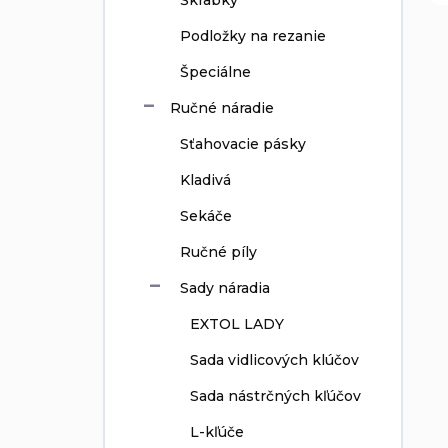
Škrabky
Podložky na rezanie
Špeciálne
Ručné náradie
Sťahovacie pásky
Kladivá
Sekáče
Ručné píly
Sady náradia
EXTOL LADY
Sada vidlicových klúčov
Sada nástrčných kľúčov
L-kľúče