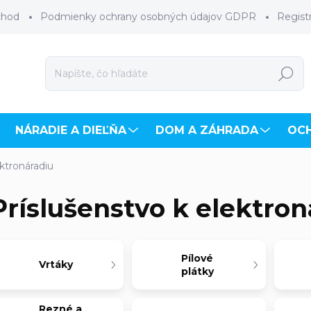
chod
Podmienky ochrany osobných údajov GDPR
Regist
Hľadať
NÁRADIE A DIEĽŇA
DOM A ZÁHRADA
OC
ektronáradiu
Príslušenstvo k elektron
Pílové
Vrtáky
plátky
Rezné a