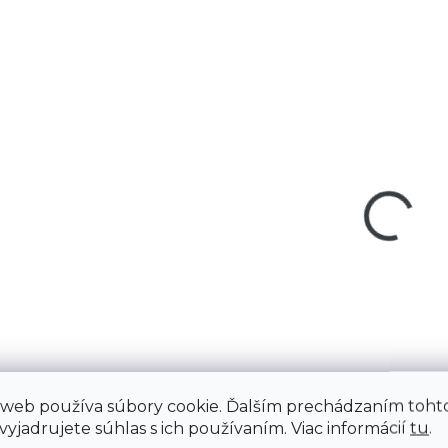
€1,29
€1,29
€1,05 bez DPH
€1,05 bez DPH
Do košíka
Do košíka
H 2x25mm
H 3x25mm
 web používa súbory cookie. Ďalším prechádzaním toht
yjadrujete súhlas s ich používaním. Viac informácií
tu
.