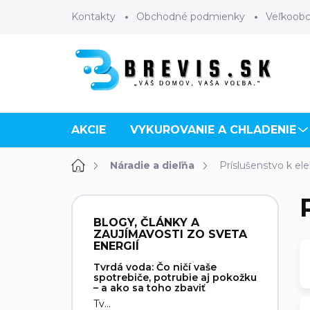
Prejsť
Kontakty
Obchodné podmienky
Veľkoob
na
obsah
AKCIE
VYKUROVANIE A CHLADENIE
Domov
Náradie a dieľňa
Príslušenstvo k el
B
o
BLOGY, ČLÁNKY A
č
ZAUJÍMAVOSTI ZO SVETA
n
ENERGIÍ
ý
Tvrdá voda: Čo ničí vaše
p
spotrebiče, potrubie aj pokožku
– a ako sa toho zbaviť
a
Tv...
n