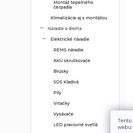
Montáž tepelného
čerpadla
Klimatizácie aj s montážou
Náradie a dieľňa
Elektrické náradie
REMS náradie
AKU skrutkovače
Brúsky
SDS Kladivá
Píly
Vŕtačky
Vysávače
Tento
LED pracovné svetlá
webu v