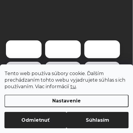
Tento web používa súbory cookie. Ďalším
prechádzaním tohto webu vyjadrujete súhlas s ich
používaním. Viac informácií
tu
.
Nastavenie
Copyright 2026
brevis.sk
. Všetky práva vyhradené.
Odmietnuť
Súhlasím
Vytvoril Shoptet