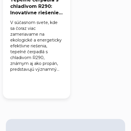
chladivom R290:
Inovatívne riešenie
pre ekologické
V súčasnom svete, kde
vykurovanie
sa čoraz viac
zameriavame na
ekologické a energeticky
efektívne riešenia,
tepelné čerpadlá s
chladivom R290,
známym aj ako propán,
predstavujú významný...