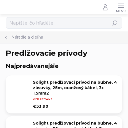
Prejsť
na
obsah
Hľadať
Náradie a dieľňa
Predlžovacie prívody
Najpredávanejšie
Solight predlžovací prívod na bubne, 4
zásuvky, 25m, oranžový kábel, 3x
1,5mm2
VYPREDANÉ
€53,90
Solight predlžovací prívod na bubne, 4