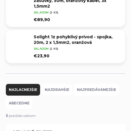
zásuvky, 50m, oranžový kábel, 3x
1,5mm2
SKLADOM
(2 KS)
€89,90
Solight 1z pohyblivý prívod - spojka,
20m, 2 x 1,5mm2, oranžová
SKLADOM
(2 KS)
€23,90
R
a
NAJLACNEJŠIE
NAJDRAHŠIE
NAJPREDÁVANEJŠIE
d
e
ABECEDNE
n
i
5
položiek celkom
e
p