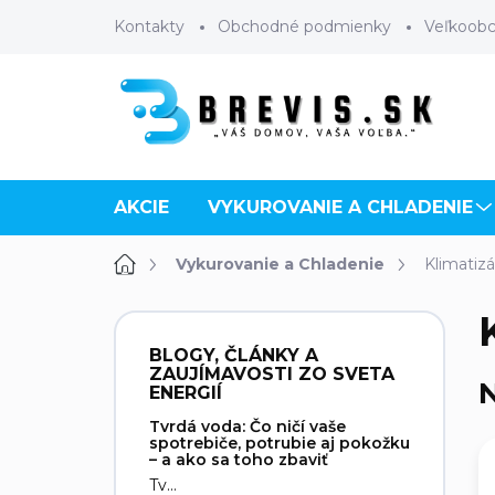
Prejsť
Kontakty
Obchodné podmienky
Veľkoob
na
obsah
AKCIE
VYKUROVANIE A CHLADENIE
Domov
Vykurovanie a Chladenie
Klimatiz
B
o
BLOGY, ČLÁNKY A
č
ZAUJÍMAVOSTI ZO SVETA
N
n
ENERGIÍ
ý
Tvrdá voda: Čo ničí vaše
p
spotrebiče, potrubie aj pokožku
– a ako sa toho zbaviť
a
Tv...
n