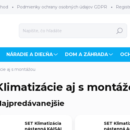
chod
Podmienky ochrany osobných údajov GDPR
Regist
Hľadať
NÁRADIE A DIEĽŇA
DOM A ZÁHRADA
OC
ácie aj s montážou
Klimatizácie aj s montá
ajpredávanejšie
SET Klimatizácia
SET Klimati
nástenná KAISAI
nástenná A