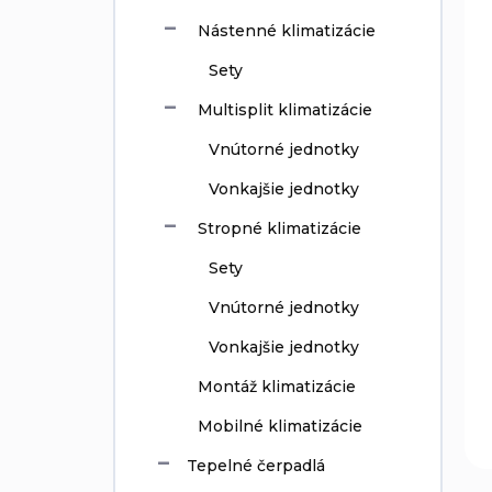
t
u
Nástenné klimatizácie
o
k
v
t
Sety
o
Multisplit klimatizácie
v
Vnútorné jednotky
Vonkajšie jednotky
Stropné klimatizácie
Sety
Vnútorné jednotky
Vonkajšie jednotky
Montáž klimatizácie
Mobilné klimatizácie
Tepelné čerpadlá