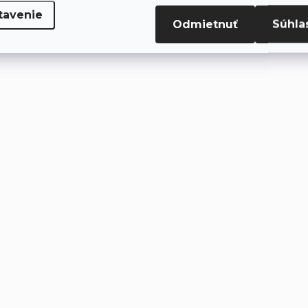
tavenie
Odmietnuť
Súhla