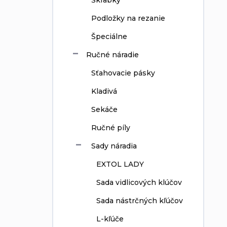
Škrabky
Podložky na rezanie
Špeciálne
Ručné náradie
Sťahovacie pásky
Kladivá
Sekáče
Ručné píly
Sady náradia
EXTOL LADY
Sada vidlicových klúčov
Sada nástrčných kľúčov
L-kľúče