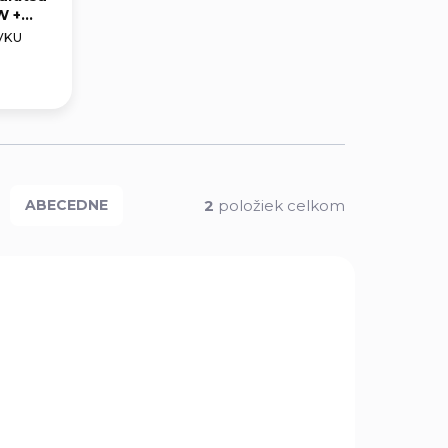
W +
lna
VKU
2
položiek celkom
ABECEDNE