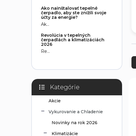
e
Ako nainštalovať tepelné
l
čerpadlo, aby ste znížili svoje
účty za energie?
Ak...
Revolúcia v tepelných
čerpadlách a klimatizáciách
2026
Re...
R
a
d
e
n
V
i
Kategórie
ý
Preskočiť
e
p
kategórie
p
i
Akcie
r
s
Vykurovanie a Chladenie
o
p
d
r
Novinky na rok 2026
u
o
k
d
Klimatizácie