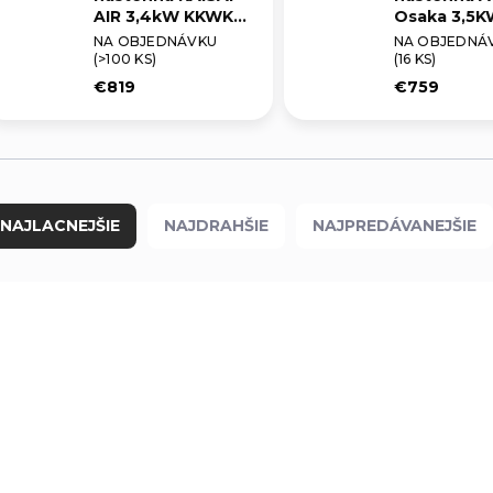
AIR 3,4kW KKWK-
Osaka 3,5K
12RTA1/KKOK-
Profesioná
NA OBJEDNÁVKU
NA OBJEDNÁ
12RTA1 White +
Montáž
(>100 KS)
(16 KS)
Profesionálna
€819
€759
Montáž
NAJLACNEJŠIE
NAJDRAHŠIE
NAJPREDÁVANEJŠIE
3,5 KW
SCOP - A++
SEER - A+