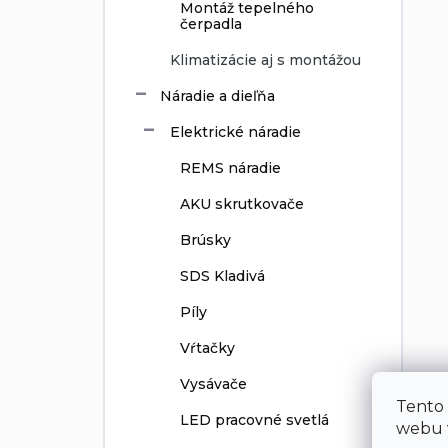
Montáž tepelného
čerpadla
Klimatizácie aj s montážou
Náradie a dieľňa
Elektrické náradie
REMS náradie
AKU skrutkovače
Brúsky
SDS Kladivá
Píly
Vŕtačky
Vysávače
Tento
LED pracovné svetlá
webu v