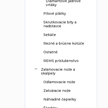
Diamantové jadrové
vrtáky
Pílové plátky
Skrutkovacie bity a
nadstavce
Sekáče
Rezné a brúsne kotúče
Ostatné
REMS príslušenstvo
Zalamovacie nože a
skalpely
Odlamovacie nože
Zatváracie nože
Náhradné čepielky