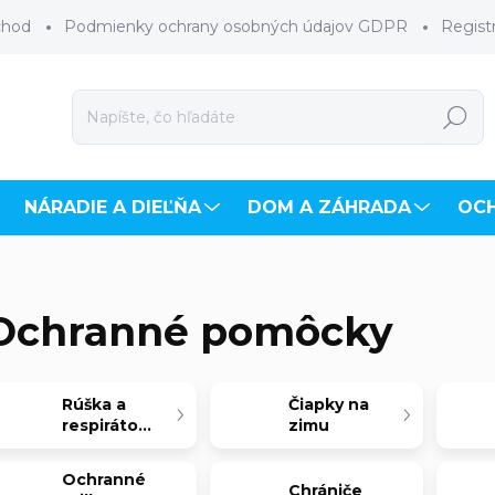
chod
Podmienky ochrany osobných údajov GDPR
Regist
Hľadať
NÁRADIE A DIEĽŇA
DOM A ZÁHRADA
OC
Ochranné pomôcky
Rúška a
Čiapky na
respirátory
zimu
Ochranné
Chrániče