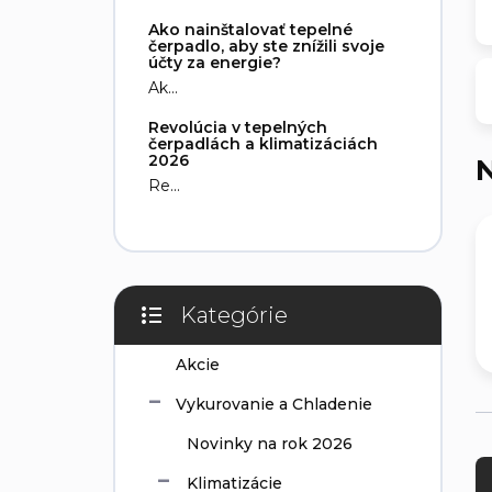
e
Ako nainštalovať tepelné
l
čerpadlo, aby ste znížili svoje
účty za energie?
Ak...
Revolúcia v tepelných
čerpadlách a klimatizáciách
2026
N
Re...
Kategórie
Preskočiť
kategórie
Akcie
Vykurovanie a Chladenie
R
Novinky na rok 2026
a
Klimatizácie