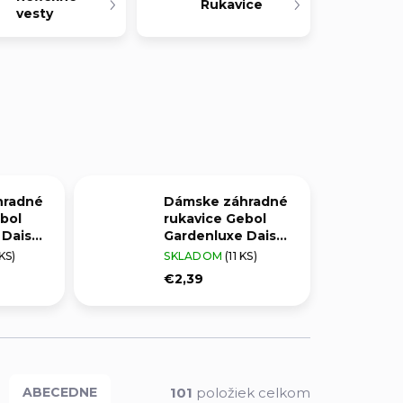
Rukavice
vesty
hradné
Dámske záhradné
bol
rukavice Gebol
 Daisy
Gardenluxe Daisy
7/S
zelené vel. 8/M
 KS)
SKLADOM
(11 KS)
€2,39
101
položiek celkom
ABECEDNE