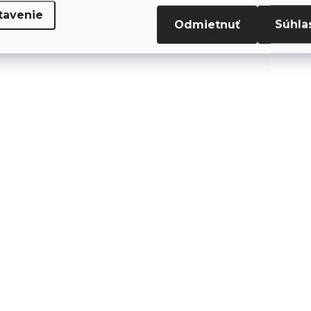
tavenie
Odmietnuť
Súhla
SKLADOM
SK
(9 KS)
Gebol rukavice G-
Gebol rukavice G-
Base Garden Grip
Base Garden Grip
vel.7
vel.8
€1,99
€1,99
€1,62 bez DPH
€1,62 bez DPH
Do košíka
Do košíka
Štýlové pracovné
Štýlové pracovné
rukavice Gebol G-Base
rukavice Gebol G-Bas
Garden
Garden Grip veľkosť