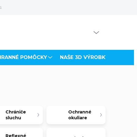
rácia odberateľa
Súbory na stiahnutie
PRÁZDNY KOŠÍK
NÁKUPNÝ
KOŠÍK
HRANNÉ POMÔCKY
NAŠE 3D VÝROBKY
VZDU
Chrániče
Ochranné
sluchu
okuliare
Reflexné