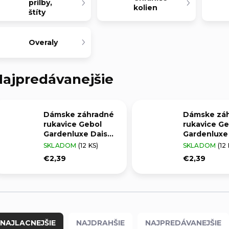
prilby,
kolien
štíty
Overaly
ajpredávanejšie
Dámske záhradné
Dámske zá
rukavice Gebol
rukavice Ge
Gardenluxe Daisy
Gardenluxe
čierne vel. 8/M
čierne vel. 
SKLADOM
(12 KS)
SKLADOM
(12
€2,39
€2,39
NAJLACNEJŠIE
NAJDRAHŠIE
NAJPREDÁVANEJŠIE