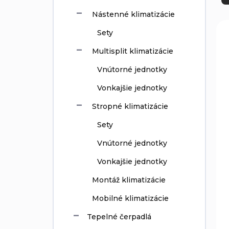
d
e
Nástenné klimatizácie
n
V
Sety
i
ý
e
p
Multisplit klimatizácie
p
i
r
s
Vnútorné jednotky
o
p
Vonkajšie jednotky
d
r
u
o
Stropné klimatizácie
k
d
t
Sety
u
o
k
Vnútorné jednotky
v
t
o
Vonkajšie jednotky
v
Montáž klimatizácie
Mobilné klimatizácie
Tepelné čerpadlá