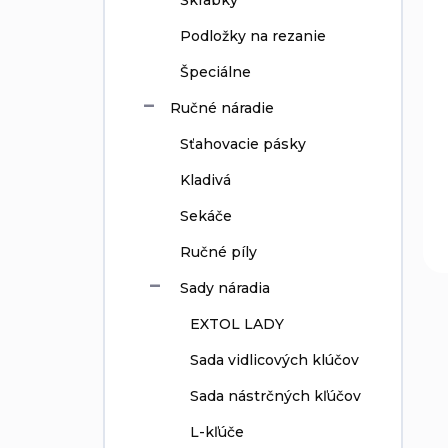
Škrabky
Podložky na rezanie
Špeciálne
Ručné náradie
Sťahovacie pásky
Kladivá
Sekáče
Ručné píly
Sady náradia
EXTOL LADY
Sada vidlicových klúčov
Sada nástrčných kľúčov
L-kľúče