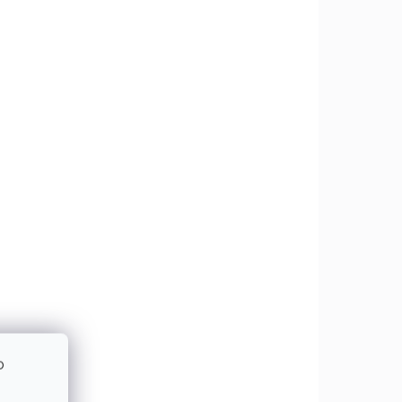
emné
Gebol rukavice G-
na
Base Garden Grip
o
vel.6
€1,99
e
€1,62 bez DPH
Do košíka
ol sú
Štýlové pracovné
,
rukavice Gebol G-Base
Garden Grip (veľkosť 6/XS)
na
s 13G polyesterovým
ako
úpletom a kvetinovou
od
potlačou pre pohodlné
ka...
nosenie. Latexový...
o