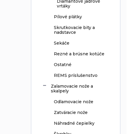
Diamantové jadrové
vrtáky
Pílové plátky
Skrutkovacie bity a
nadstavce
Sekáče
Rezné a brúsne kotúče
Ostatné
REMS príslušenstvo
Zalamovacie nože a
skalpely
Odlamovacie nože
Zatváracie nože
Náhradné čepielky