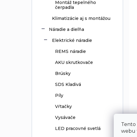
Montáž tepelného
čerpadla
Klimatizácie aj s montážou
Náradie a dieľňa
Elektrické náradie
REMS náradie
AKU skrutkovače
Brúsky
SDS Kladivá
Píly
Vŕtačky
Vysávače
Tento
LED pracovné svetlá
webu v