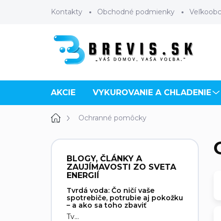
Prejsť
Kontakty
Obchodné podmienky
Veľkoob
na
obsah
AKCIE
VYKUROVANIE A CHLADENIE
Domov
Ochranné pomôcky
B
o
BLOGY, ČLÁNKY A
č
ZAUJÍMAVOSTI ZO SVETA
n
ENERGIÍ
ý
Tvrdá voda: Čo ničí vaše
p
spotrebiče, potrubie aj pokožku
– a ako sa toho zbaviť
a
Tv...
n