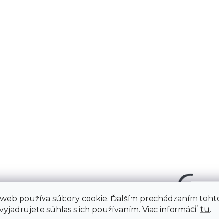
Dámske záhradnícke
Gebol TRIKOT – j
rukavice GEBOL MISS
textilné rukavice 
FLOWER – štýl,
presné práce aleb
pohodlie a spoľahlivá
ako podklad pod
€1,59
€1,79
ochrana pri práci vel. 8
ochranné rukavic
€1,29 bez DPH
€1,46 bez DPH
Do košíka
Do košíka
MISS FLOWER sú ľahké a
TRIKOT od značky Geb
pružné záhradnícke
ľahké textilné rukavice
rukavice pre dámy, ktoré
ktoré slúžia buď ako
hľadajú spoľahlivú ochranu a
samostatné rukavice 
atraktívny vzhľad pri práci na
precízne úlohy, alebo 
záhrade, balkóne či terase.
komfortná podšívka p
Celoplošný kvetinový...
ochranné rukavice. Vďa
 web používa súbory cookie. Ďalším prechádzaním toht
yjadrujete súhlas s ich používaním. Viac informácií
tu
.