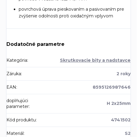
povrchová úprava pieskovaním a pasivovaním pre
zvýšenie odolnosti proti oxidačným vplyvom
Dodatočné parametre
Kategória
:
Skrutkovacie bity a nadstavce
Záruka
:
2 roky
EAN
:
8595126987646
doplňujúci
H 2x25mm
parameter
:
Kód produktu
:
4741502
Materiál
:
S2