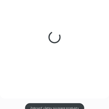
SKLADOM
SKLADOM
(5 KS)
(5 KS)
Bit imbus 3ks, H
Bit imbus 3ks, H
1,5x25mm, S2,
3x25mm, S2,
FORTUM
FORTUM
€1,29
€1,29
€1,05 bez DPH
€1,05 bez DPH
Do košíka
Do košíka
H 1,5x25mm
H 3x25mm
Zobraziť všetky súvisiace produkty