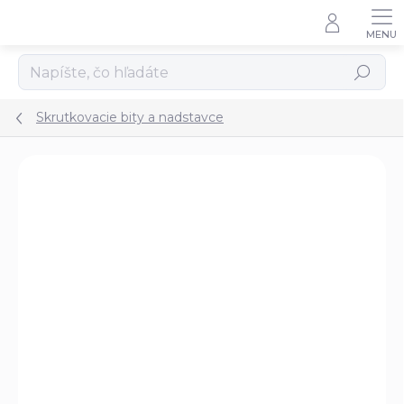
Prejsť
na
obsah
Hľadať
Skrutkovacie bity a nadstavce
Podrobnosti hodnotenia
Neohodnotené
ZNAČKA:
FORTUM