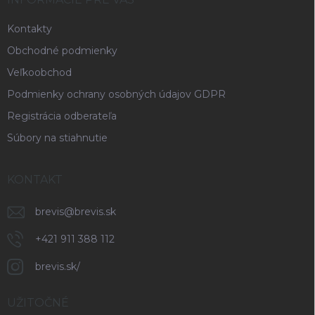
i
e
Kontakty
Obchodné podmienky
Veľkoobchod
Podmienky ochrany osobných údajov GDPR
Registrácia odberateľa
Súbory na stiahnutie
KONTAKT
brevis
@
brevis.sk
+421 911 388 112
brevis.sk/
UŽITOČNÉ