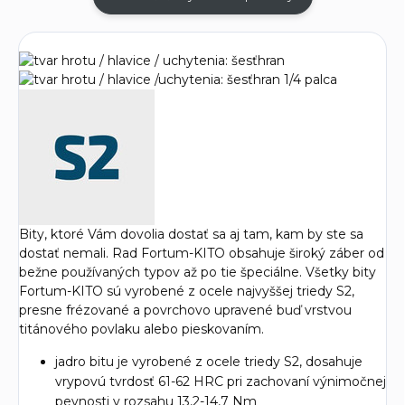
Bity, ktoré Vám dovolia dostať sa aj tam, kam by ste sa
dostať nemali. Rad Fortum-KITO obsahuje široký záber od
bežne používaných typov až po tie špeciálne. Všetky bity
Fortum-KITO sú vyrobené z ocele najvyššej triedy S2,
presne frézované a povrchovo upravené buď vrstvou
titánového povlaku alebo pieskovaním.
jadro bitu je vyrobené z ocele triedy S2, dosahuje
vrypovú tvrdosť 61-62 HRC pri zachovaní výnimočnej
pevnosti v rozsahu 13,2-14,7 Nm