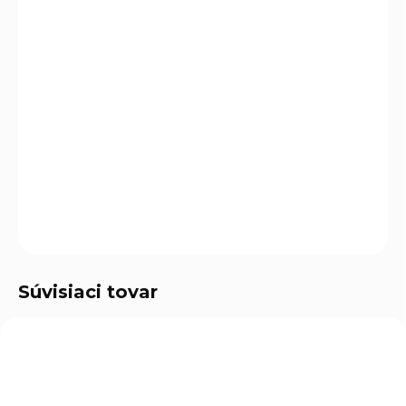
cena:
MÔŽEME
DORUČIŤ DO:
10.8.2026
−
+
Pridať do košíka
H 2x25mm
DETAILNÉ INFORMÁCIE
OPÝTAŤ SA
Súvisiaci tovar