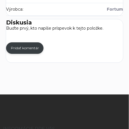
Výrobca
:
Fortum
Diskusia
Buďte prvý, kto napíše príspevok k tejto položke.
Pridať komentár
Z
á
p
ä
t
INFORMÁCIE PRE VÁS