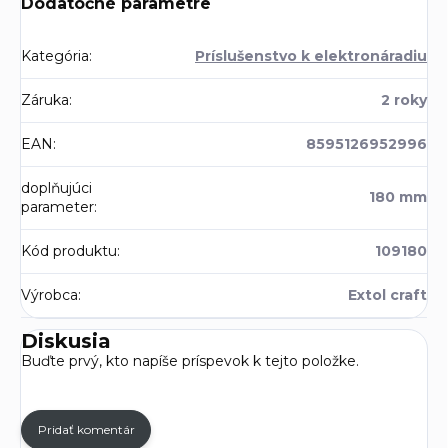
Dodatočné parametre
Kategória
:
Príslušenstvo k elektronáradiu
Záruka
:
2 roky
EAN
:
8595126952996
doplňujúci
180 mm
parameter
:
Kód produktu
:
109180
Výrobca
:
Extol craft
Diskusia
Buďte prvý, kto napíše príspevok k tejto položke.
Pridať komentár