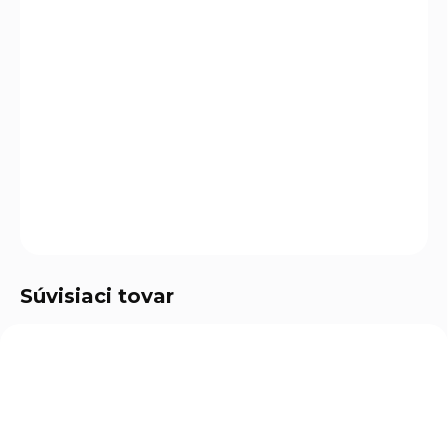
Tesárska ceruzka od značky
EXTOL CRAFT
je
nevyhnutným nástrojom pre každého remeselníka alebo
kutila, ktorý potrebuje presné a jasné značenie na rôznych
povrchoch. Táto ceruzka je navrhnutá tak, aby vydržala
náročné podmienky a poskytovala spoľahlivé výsledky.
DETAILNÉ INFORMÁCIE
OPÝTAŤ SA
Súvisiaci tovar