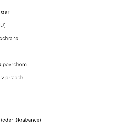
ster
PU)
ochrana
PU povrchom
 v prstoch
(oder, škrabance)