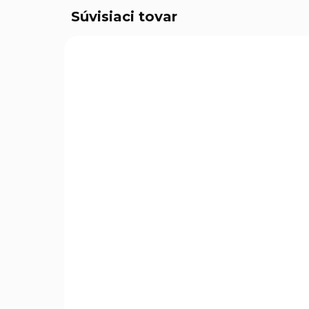
Súvisiaci tovar
SKLADOM
(2 KS)
Jamkár automatický s
Dá
pružinou, priemer hrotu
ru
3,2mm, EXTOL PREMIUM
Ga
ze
€4,49
€2
€3,65 bez DPH
€1,