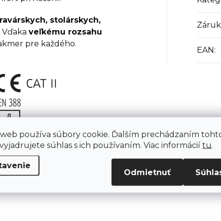
avárskych, stolárskych,
Záruk
. Vďaka
veľkému rozsahu
akmer pre každého.
EAN
:
 web používa súbory cookie. Ďalším prechádzaním toht
yjadrujete súhlas s ich používaním. Viac informácií
tu
.
tavenie
Odmietnuť
Súhla