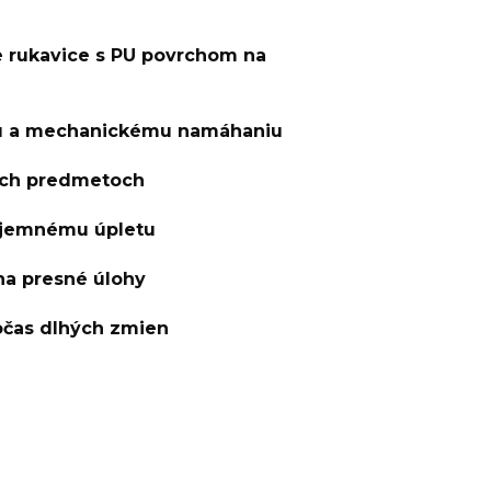
 rukavice s PU povrchom na
ru a mechanickému namáhaniu
kých predmetoch
 jemnému úpletu
na presné úlohy
očas dlhých zmien