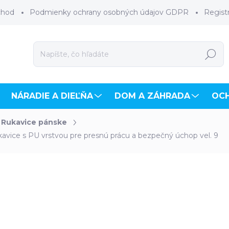
chod
Podmienky ochrany osobných údajov GDPR
Regist
Hľadať
NÁRADIE A DIEĽŇA
DOM A ZÁHRADA
OC
Rukavice pánske
ice s PU vrstvou pre presnú prácu a bezpečný úchop vel. 9
hodnotenia
ZNAČKA:
GEBOL
€1,05
€0,85 bez DPH
Jednotková
OBJEDNANÉ