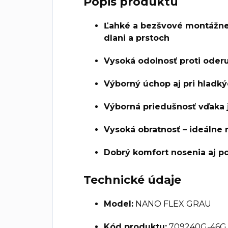
Popis produktu
Ľahké a bezšvové montážne
dlani a prstoch
Vysoká odolnosť proti ode
Výborný úchop aj pri hlad
Výborná priedušnosť vďaka
Vysoká obratnosť – ideálne 
Dobrý komfort nosenia aj p
Technické údaje
Model:
NANO FLEX GRAU
Kód produktu:
709240G-46G