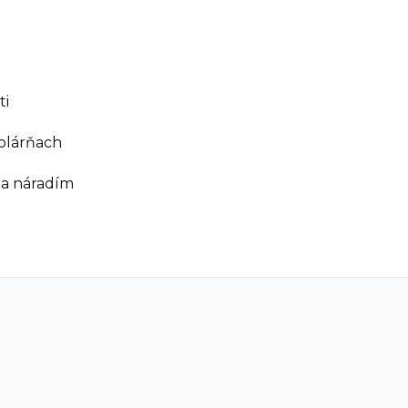
ti
tolárňach
 a náradím