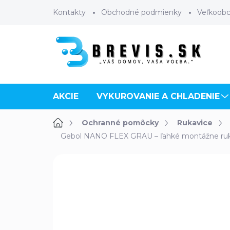
Prejsť
Kontakty
Obchodné podmienky
Veľkoob
na
obsah
AKCIE
VYKUROVANIE A CHLADENIE
Domov
Ochranné pomôcky
Rukavice
Gebol NANO FLEX GRAU – ľahké montážne rukav
Neohodnotené
Podrobnosti 