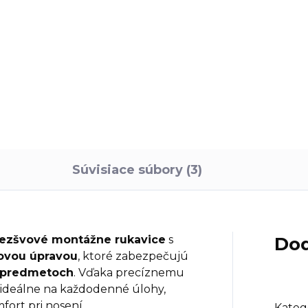
Do košíka
deluxe Daisy sú
logickejšie záhradné
avice pre dospelých z
yesterovej priadze
obenej z recyklovaných
 fliaš. Bezšvový 13G...
Súvisiace súbory (3)
 bezšvové montážne rukavice
s
Dod
ovou úpravou
, ktoré zabezpečujú
h predmetoch
. Vďaka precíznemu
 ideálne na každodenné úlohy,
mfort pri nosení.
Kateg