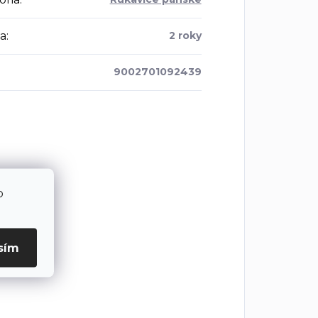
a
:
2 roky
9002701092439
o
sím