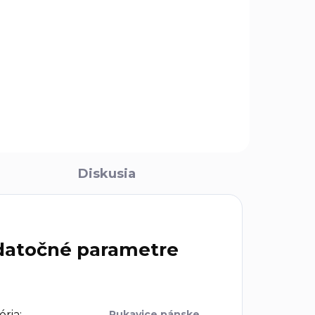
Diskusia
atočné parametre
ória
:
Rukavice pánske