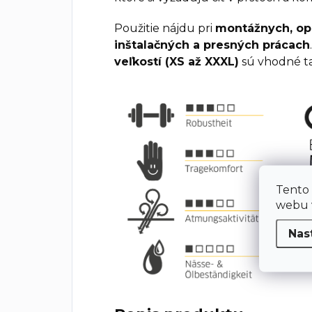
Použitie nájdu pri
montážnych, opr
inštalačných a presných prácach
veľkostí (XS až XXXL)
sú vhodné t
Tento
webu v
Nas