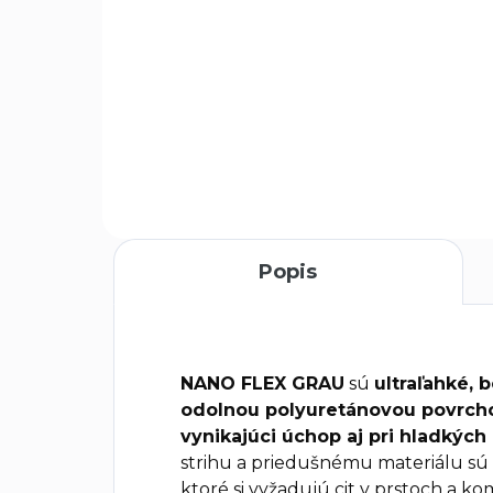
Do košíka
Automatický jamkár s
Gar
pružinou od značky EXTOL
eko
PREMIUM je praktický nástroj
ruk
navrhnutý pre presné a
pol
efektívne značenie bodov na
vyr
rôznych materiáloch. Tento
PET
nástroj je...
Popis
NANO FLEX GRAU
sú
ultraľahké,
odolnou polyuretánovou povrch
vynikajúci úchop aj pri hladkýc
strihu a priedušnému materiálu sú
ktoré si vyžadujú cit v prstoch a ko