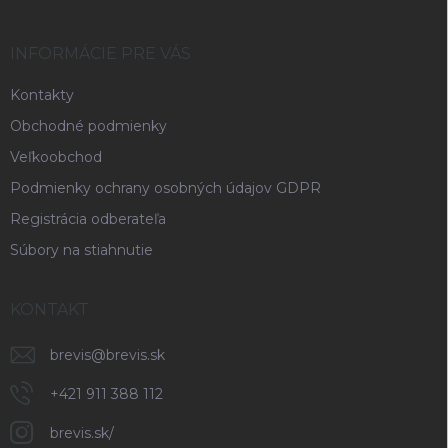
ä
t
i
INFORMÁCIE PRE VÁS
e
Kontakty
Obchodné podmienky
Veľkoobchod
Podmienky ochrany osobných údajov GDPR
Registrácia odberateľa
Súbory na stiahnutie
KONTAKT
brevis
@
brevis.sk
+421 911 388 112
brevis.sk/