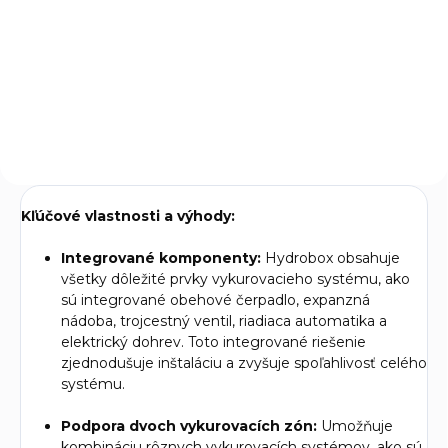
Tepelné čerpadlo KAISAI KHY s
Tepelné čerpadlo KAISAI KHY s
ekologickým chladivom R290
ekologickým chladivom R290
ponúka vysokú energetickú
ponúka vysokú energetickú
účinnosť A+++, tichú
účinnosť A+++, tichú
prevádzku a možnosť
prevádzku a možnosť
ovládania cez dotykový displej.
ovládania cez dotykový displej.
Je ideálne pre...
Je ideálne pre...
Kľúčové vlastnosti a výhody:
Integrované komponenty:
Hydrobox obsahuje
všetky dôležité prvky vykurovacieho systému, ako
sú integrované obehové čerpadlo, expanzná
nádoba, trojcestný ventil, riadiaca automatika a
elektrický dohrev. Toto integrované riešenie
zjednodušuje inštaláciu a zvyšuje spoľahlivosť celého
systému.
Podpora dvoch vykurovacích zón:
Umožňuje
kombináciu rôznych vykurovacích systémov, ako sú