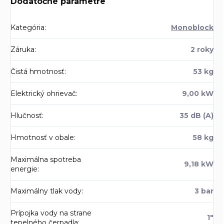
Dodatočné parametre
Kategória
:
Monoblock
Záruka
:
2 roky
Čistá hmotnosť
:
53 kg
Elektrický ohrievač
:
9,00 kW
Hlučnosť
:
35 dB (A)
Hmotnosť v obale
:
58 kg
Maximálna spotreba
9,18 kW
energie
:
Maximálny tlak vody
:
3 bar
Prípojka vody na strane
1"
tepelného čerpadla
: