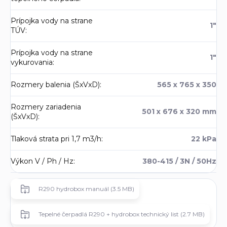
Prípojka vody na strane
1"
TÚV
:
Prípojka vody na strane
1"
vykurovania
:
Rozmery balenia (ŠxVxD)
:
565 x 765 x 350
Rozmery zariadenia
501 x 676 x 320 mm
(ŠxVxD)
:
Tlaková strata pri 1,7 m3/h
:
22 kPa
Výkon V / Ph / Hz
:
380-415 / 3N / 50Hz
R290 hydrobox manuál (3.5 MB)
Tepelné čerpadlá R290 + hydrobox technický list (2.7 MB)