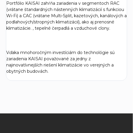
Portfólio KAISAI zahŕňa zariadenia v segmentoch RAC
(vrátane štandardných nástenných klimatizácií s funkciou
Wi-Fi) a CAC (vrátane Multi-Split, kazetových, kanálových a
podlahových/stropných klimatizácií), ako aj prenosné
klimatizácie. , tepelné čerpadlá a vzduchové clony.
Vďaka mnohoročným investíciám do technológie sú
zariadenia KAISAI považované za jedny z
najinovatívnejších riešení klimatizácie vo verejných a
obytných budovách.
Z
á
p