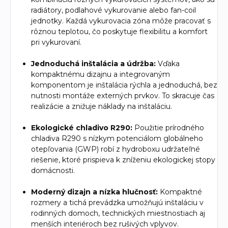
radiátory, podlahové vykurovanie alebo fan-coil
jednotky. Každá vykurovacia zóna môže pracovať s
rôznou teplotou, čo poskytuje flexibilitu a komfort
pri vykurovaní.
Jednoduchá inštalácia a údržba:
Vďaka
kompaktnému dizajnu a integrovaným
komponentom je inštalácia rýchla a jednoduchá, bez
nutnosti montáže externých prvkov. To skracuje čas
realizácie a znižuje náklady na inštaláciu.
Ekologické chladivo R290:
Použitie prírodného
chladiva R290 s nízkym potenciálom globálneho
otepľovania (GWP) robí z hydroboxu udržateľné
riešenie, ktoré prispieva k zníženiu ekologickej stopy
domácnosti.
Moderný dizajn a nízka hlučnosť:
Kompaktné
rozmery a tichá prevádzka umožňujú inštaláciu v
rodinných domoch, technických miestnostiach aj
menších interiéroch bez rušivých vplyvov.