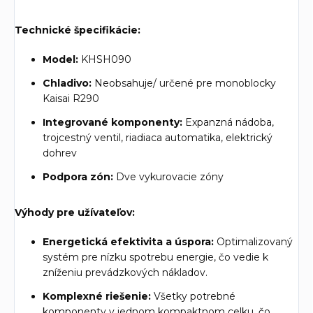
Technické špecifikácie:
Model:
KHSH090
Chladivo:
Neobsahuje/ určené pre monoblocky
Kaisai
R290
Integrované komponenty:
Expanzná nádoba,
trojcestný ventil, riadiaca automatika, elektrický
dohrev
Podpora zón:
Dve vykurovacie zóny
Výhody pre užívateľov:
Energetická efektivita a úspora:
Optimalizovaný
systém pre nízku spotrebu energie, čo vedie k
zníženiu prevádzkových nákladov.
Komplexné riešenie:
Všetky potrebné
komponenty v jednom kompaktnom celku, čo