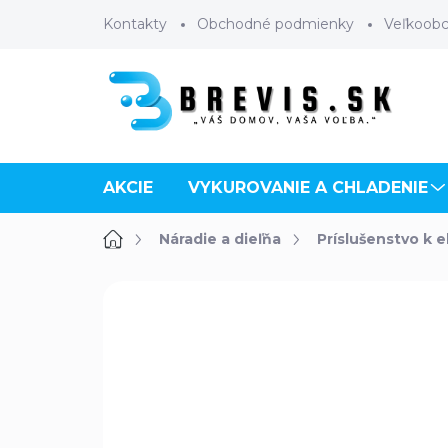
Prejsť
Kontakty
Obchodné podmienky
Veľkoob
na
obsah
AKCIE
VYKUROVANIE A CHLADENIE
Domov
Náradie a dieľňa
Príslušenstvo k 
Neohodnotené
Podrobnosti 