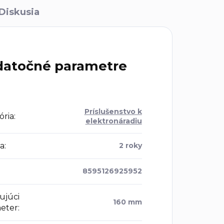
Diskusia
atočné parametre
Príslušenstvo k
ória
:
elektronáradiu
a
:
2 roky
8595126925952
ujúci
160 mm
eter
: