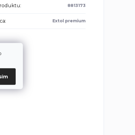
roduktu
:
8813173
ca
:
Extol premium
o
sím