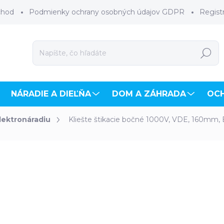
chod
Podmienky ochrany osobných údajov GDPR
Regist
Hľadať
NÁRADIE A DIEĽŇA
DOM A ZÁHRADA
OC
elektronáradiu
Kliešte štikacie bočné 1000V, VDE, 160m
hodnotenia
ZNAČKA:
EXTOL PREMIUM
€9,29
€7,55 bez DPH
Jednotková
SKLADOM
(13 KS)
cena: