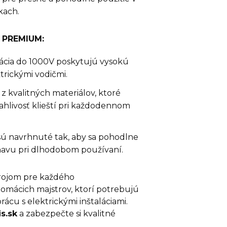
kach.
L PREMIUM:
zolácia do 1000V poskytujú vysokú
trickými vodičmi.
z kvalitných materiálov, ktoré
ahlivosť klieští pri každodennom
 sú navrhnuté tak, aby sa pohodlne
 únavu pri dlhodobom používaní.
trojom pre každého
domácich majstrov, ktorí potrebujú
ácu s elektrickými inštaláciami.
is.sk
a zabezpečte si kvalitné