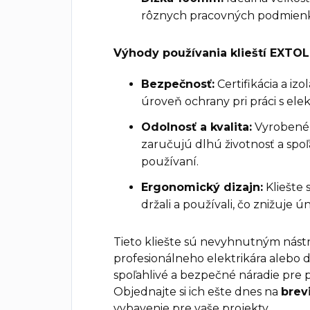
rôznych pracovných podmien
Výhody používania klieští EXTO
Bezpečnosť:
Certifikácia a i
úroveň ochrany pri práci s elek
Odolnosť a kvalita:
Vyrobené 
zaručujú dlhú životnosť a spoľ
používaní.
Ergonomický dizajn:
Kliešte
držali a používali, čo znižuje
Tieto kliešte sú nevyhnutným nás
profesionálneho elektrikára alebo 
spoľahlivé a bezpečné náradie pre pr
Objednajte si ich ešte dnes na
brev
vybavenie pre vaše projekty.