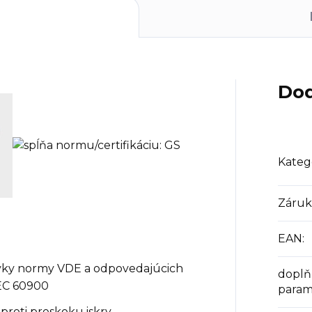
Dod
Kateg
Záruk
EAN
:
davky normy VDE a odpovedajúcich
doplň
EC 60900
param
 proti preskoku iskry