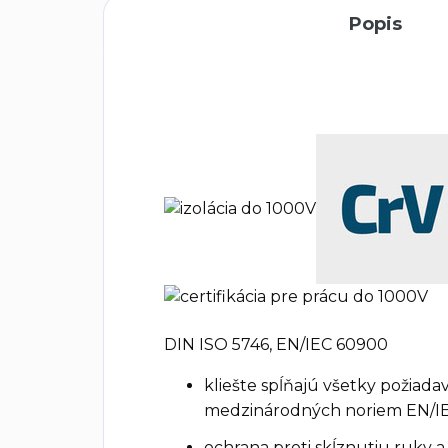
Popis
DIN ISO 5746, EN/IEC 60900
kliešte spĺňajú všetky požia
medzinárodných noriem EN/I
ochrana proti skĺznutiu ruky a