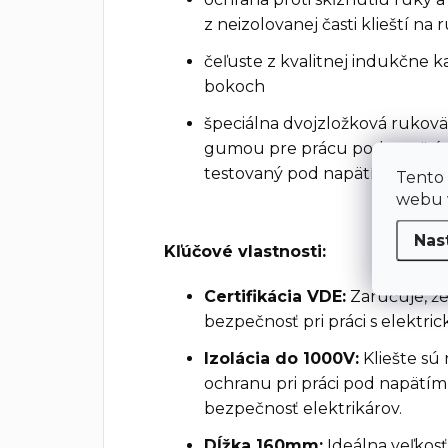
z neizolovanej časti klieští na 
čeľuste z kvalitnej indukčne k
bokoch
špeciálna dvojzložková rukov
gumou pre prácu pod napätím
testovaný pod napätím 10 00
Tento
webu v
Nas
Kľúčové vlastnosti:
Certifikácia VDE:
Zaručuje, že
bezpečnosť pri práci s elektric
Izolácia do 1000V:
Kliešte sú
ochranu pri práci pod napätím
bezpečnosť elektrikárov.
Dĺžka 160mm:
Ideálna veľkos