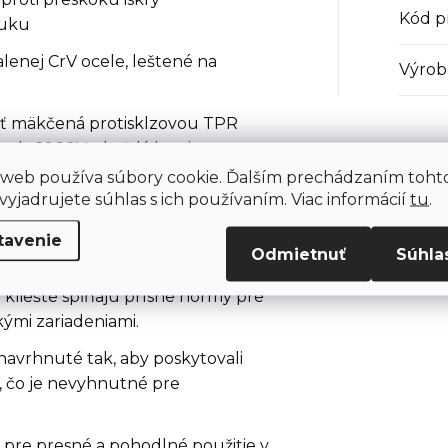
Kód p
ruku
alenej CrV ocele, leštené na
Výrob
äť mäkčená protisklzovou TPR
 do 1000V – každý kus je
0V
 web používa súbory cookie. Ďalším prechádzaním toht
yjadrujete súhlas s ich používaním. Viac informácií
tu
.
tavenie
Odmietnuť
Súhla
 kliešte spĺňajú prísne normy pre
kými zariadeniami.
 navrhnuté tak, aby poskytovali
, čo je nevyhnutné pre
ť pre presné a pohodlné použitie v