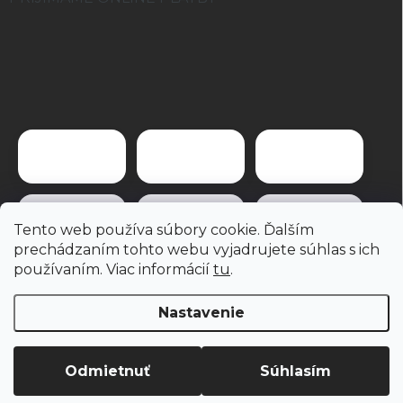
Tento web používa súbory cookie. Ďalším
prechádzaním tohto webu vyjadrujete súhlas s ich
používaním. Viac informácií
tu
.
Nastavenie
Copyright 2026
brevis.sk
. Všetky práva vyhradené.
Odmietnuť
Súhlasím
Vytvoril Shoptet