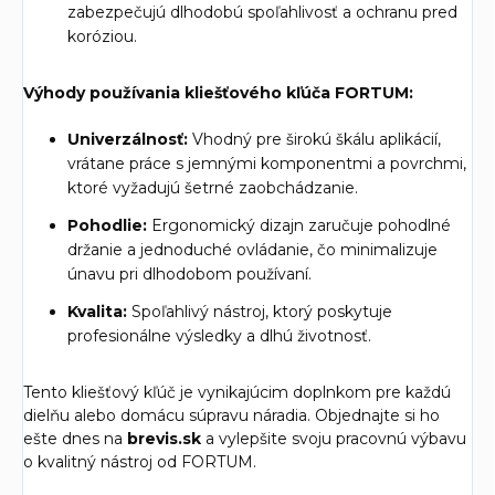
zabezpečujú dlhodobú spoľahlivosť a ochranu pred
koróziou.
Výhody používania kliešťového kľúča FORTUM:
Univerzálnosť:
Vhodný pre širokú škálu aplikácií,
vrátane práce s jemnými komponentmi a povrchmi,
ktoré vyžadujú šetrné zaobchádzanie.
Pohodlie:
Ergonomický dizajn zaručuje pohodlné
držanie a jednoduché ovládanie, čo minimalizuje
únavu pri dlhodobom používaní.
Kvalita:
Spoľahlivý nástroj, ktorý poskytuje
profesionálne výsledky a dlhú životnosť.
Tento kliešťový kľúč je vynikajúcim doplnkom pre každú
dielňu alebo domácu súpravu náradia. Objednajte si ho
ešte dnes na
brevis.sk
a vylepšite svoju pracovnú výbavu
o kvalitný nástroj od FORTUM.