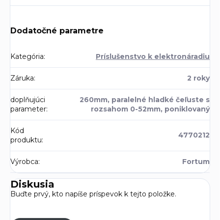
Dodatočné parametre
Kategória
:
Príslušenstvo k elektronáradiu
Záruka
:
2 roky
doplňujúci
260mm, paralelné hladké čeľuste s
parameter
:
rozsahom 0-52mm, poniklovaný
Kód
4770212
produktu
:
Výrobca
:
Fortum
Diskusia
Buďte prvý, kto napíše príspevok k tejto položke.