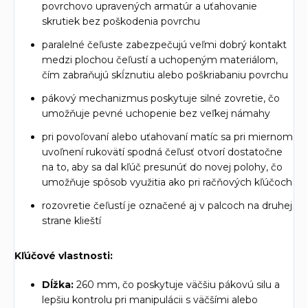
povrchovo upravených armatúr a uťahovanie
skrutiek bez poškodenia povrchu
paralelné čeľuste zabezpečujú veľmi dobrý kontakt
medzi plochou čeľustí a uchopeným materiálom,
čím zabraňujú skĺznutiu alebo poškriabaniu povrchu
pákový mechanizmus poskytuje silné zovretie, čo
umožňuje pevné uchopenie bez veľkej námahy
pri povoľovaní alebo uťahovaní matíc sa pri miernom
uvoľnení rukovätí spodná čeľusť otvorí dostatočne
na to, aby sa dal kľúč presunúť do novej polohy, čo
umožňuje spôsob využitia ako pri račňových kľúčoch
rozovretie čeľustí je označené aj v palcoch na druhej
strane klieští
Kľúčové vlastnosti:
Dĺžka:
260 mm, čo poskytuje väčšiu pákovú silu a
lepšiu kontrolu pri manipulácii s väčšími alebo