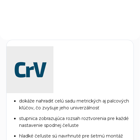
ponúkajú vysokú presnosť a
spoľahlivosť pri práci s rôznymi
materiálmi. Ich...
dokáže nahradiť celú sadu metrických aj palcových
kľúčov, čo zvyšuje jeho univerzálnosť
stupnica zobrazujúca rozsah roztvorenia pre každé
nastavenie spodnej čeľuste
hladké čeľuste sú navrhnuté pre šetrnú montáž