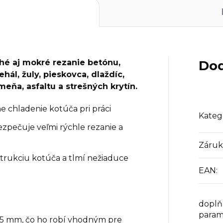
hé aj mokré rezanie betónu,
Dod
hál, žuly, pieskovca, dlaždíc,
meňa, asfaltu a strešných krytín.
e chladenie kotúča pri práci
Kateg
zpečuje veľmi rýchle rezanie a
Záruk
trukciu kotúča a tlmí nežiaduce
EAN
:
doplň
param
5 mm, čo ho robí vhodným pre