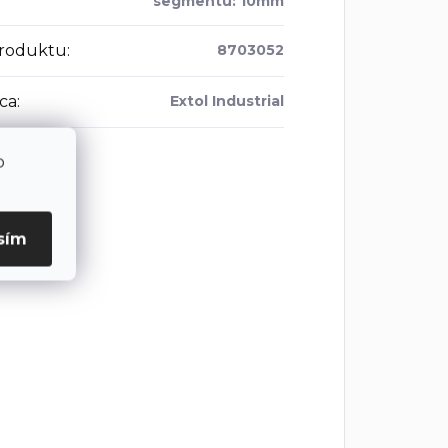
segmentu: 10mm
roduktu
:
8703052
ca
:
Extol Industrial
o
sím