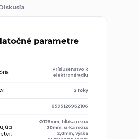
Diskusia
atočné parametre
Príslušenstvo k
ória
:
elektronáradiu
a
:
2 roky
8595126962186
Ø125mm, hĺbka rezu:
ujúci
30mm, šírka rezu:
2,0mm, výška
eter
: