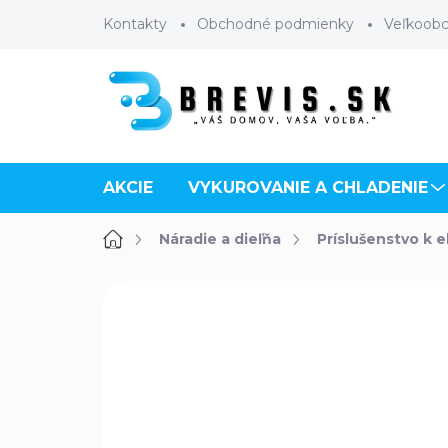
Prejsť
Kontakty
Obchodné podmienky
Veľkoob
na
obsah
AKCIE
VYKUROVANIE A CHLADENIE
Domov
Náradie a dieľňa
Príslušenstvo k 
Neohodnotené
Podrobnosti 