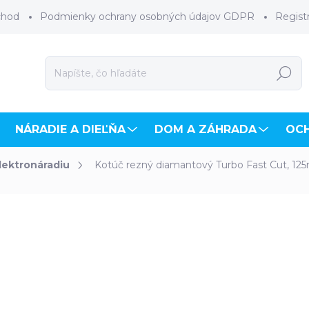
chod
Podmienky ochrany osobných údajov GDPR
Regist
Hľadať
NÁRADIE A DIEĽŇA
DOM A ZÁHRADA
OC
elektronáradiu
Kotúč rezný diamantový Turbo Fast Cut, 
hodnotenia
ZNAČKA:
EXTOL INDUSTRIAL
€11,90
€9,67 bez DPH
Jednotková
SKLADOM
(6 KS)
cena: