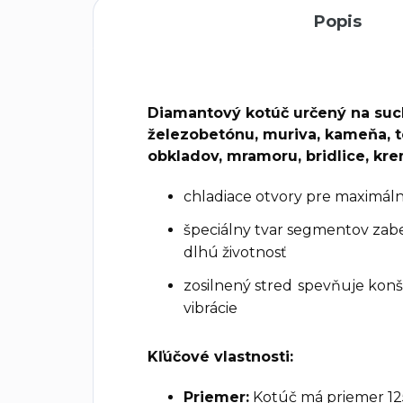
Popis
Diamantový kotúč určený na suc
železobetónu, muriva, kameňa, te
obkladov, mramoru, bridlice, kre
chladiace otvory pre maximáln
špeciálny tvar segmentov zabe
dlhú životnosť
zosilnený stred spevňuje konš
vibrácie
Kľúčové vlastnosti:
Priemer:
Kotúč má priemer 12