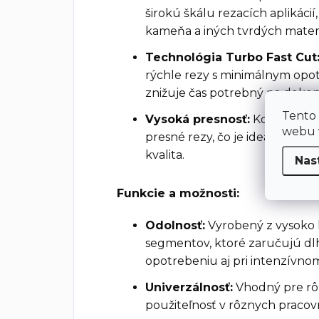
širokú škálu rezacích aplikácií
kameňa a iných tvrdých materi
Technológia Turbo Fast Cut
rýchle rezy s minimálnym opot
znižuje čas potrebný na dokon
Tento
Vysoká presnosť:
Kotúč je na
webu v
presné rezy, čo je ideálne pre p
kvalita.
Nas
Funkcie a možnosti:
Odolnosť:
Vyrobený z vysoko 
segmentov, ktoré zaručujú dlh
opotrebeniu aj pri intenzívno
Univerzálnosť:
Vhodný pre rôz
použiteľnosť v rôznych praco