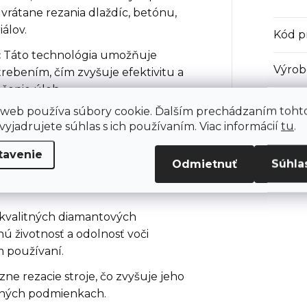
, vrátane rezania dlaždíc, betónu,
álov.
Kód p
:
Táto technológia umožňuje
Výrob
rebením, čím zvyšuje efektivitu a
čenie úloh.
 web používa súbory cookie. Ďalším prechádzaním toht
vrhnutý tak, aby poskytoval čisté a
yjadrujete súhlas s ich používaním. Viac informácií
tu
.
rojekty, kde je dôležitý detail a
tavenie
Odmietnuť
Súhla
kvalitných diamantových
ú životnosť a odolnosť voči
m používaní.
ne rezacie stroje, čo zvyšuje jeho
vných podmienkach.