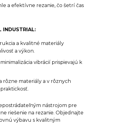
e a efektívne rezanie, čo šetrí čas
L INDUSTRIAL:
ukcia a kvalitné materiály
ivosť a výkon.
minimalizácia vibrácií prispievajú k
a rôzne materiály a v rôznych
praktickosť.
nepostrádateľným nástrojom pre
ne riešenie na rezanie. Objednajte
acovnú výbavu s kvalitným