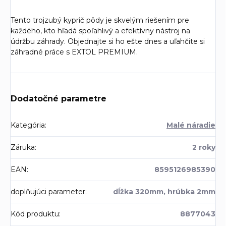
Tento trojzubý kyprič pôdy je skvelým riešením pre
každého, kto hľadá spoľahlivý a efektívny nástroj na
údržbu záhrady. Objednajte si ho ešte dnes a uľahčite si
záhradné práce s EXTOL PREMIUM.
Dodatočné parametre
Kategória
:
Malé náradie
Záruka
:
2 roky
EAN
:
8595126985390
doplňujúci parameter
:
dĺžka 320mm, hrúbka 2mm
Kód produktu
:
8877043