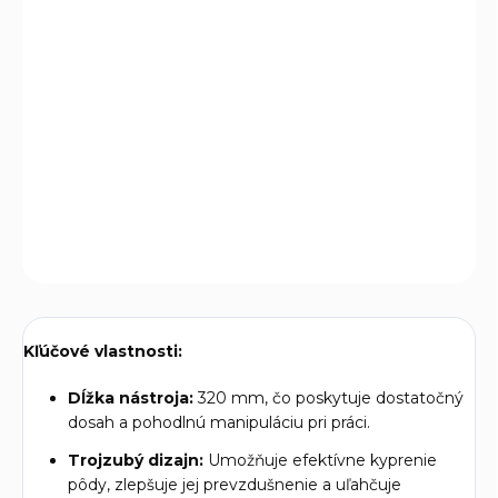
Tento trojzubý kyprič pôdy z kolekcie
EXTOL PREMIUM
je
ideálnym nástrojom pre záhradkárov, ktorí potrebujú
efektívne kypriť pôdu a zlepšiť jej štruktúru. Je navrhnutý
tak, aby uľahčil prístup vzduchu a vody k rastlinám, čo
podporuje zdravý rast a vývoj.
DETAILNÉ INFORMÁCIE
OPÝTAŤ SA
Kľúčové vlastnosti:
Dĺžka nástroja:
320 mm, čo poskytuje dostatočný
dosah a pohodlnú manipuláciu pri práci.
Trojzubý dizajn:
Umožňuje efektívne kyprenie
pôdy, zlepšuje jej prevzdušnenie a uľahčuje