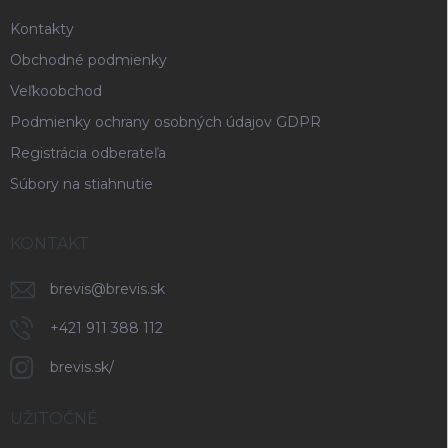
e
Kontakty
Obchodné podmienky
Veľkoobchod
Podmienky ochrany osobných údajov GDPR
Registrácia odberateľa
Súbory na stiahnutie
KONTAKT
brevis
@
brevis.sk
+421 911 388 112
brevis.sk/
UŽITOČNÉ