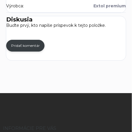
Výrobca
:
Extol premium
Diskusia
Buďte prvý, kto napíše príspevok k tejto položke.
Pridať komentár
Z
á
p
ä
t
i
INFORMÁCIE PRE VÁS