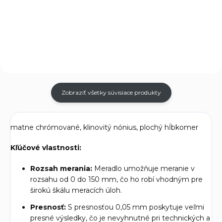
PREMIUM je praktický nástroj
kvalitný nástroj určený na
navrhnutý pre presné a
presné a efektívne vykonávanie
efektívne značenie bodov na
rôznych úloh, ktoré vyžadujú
rôznych materiáloch. Tento
kladivo. Toto kladivo je ideálne...
nástroj je...
Zobraziť všetky súvisiace produkty
matne chrómované, klinovitý nónius, plochý hĺbkomer
Kľúčové vlastnosti:
Rozsah merania:
Meradlo umožňuje meranie v
rozsahu od 0 do 150 mm, čo ho robí vhodným pre
širokú škálu meracích úloh.
Presnosť:
S presnosťou 0,05 mm poskytuje veľmi
presné výsledky, čo je nevyhnutné pri technických a