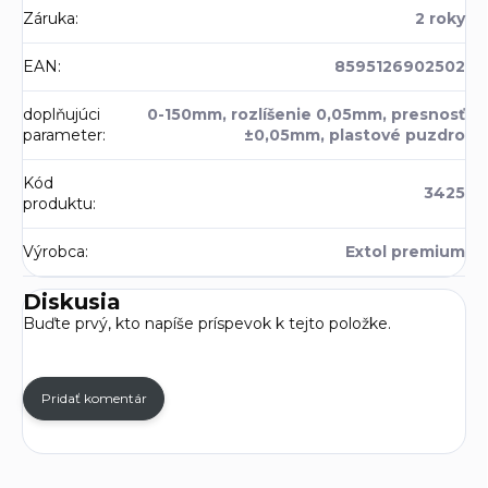
Záruka
:
2 roky
EAN
:
8595126902502
doplňujúci
0-150mm, rozlíšenie 0,05mm, presnosť
parameter
:
±0,05mm, plastové puzdro
Kód
3425
produktu
:
Výrobca
:
Extol premium
Diskusia
Buďte prvý, kto napíše príspevok k tejto položke.
Pridať komentár