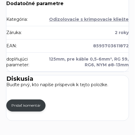
Dodatočné parametre
Kategória
:
Odizolovacie s krimpovacie kliešte
Záruka
:
2 roky
EAN
:
8595703611872
doplňujúci
125mm, pre káble 0,5-6mm², RG 59,
parameter
:
RG6, NYM ø8-13mm
Diskusia
Buďte prvý, kto napíše príspevok k tejto položke.
Pridať komentár