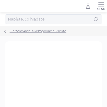
Prejsť
na
obsah
Hľadať
Odizolovacie s krimpovacie kliešte
Podrobnosti hodnotenia
Neohodnotené