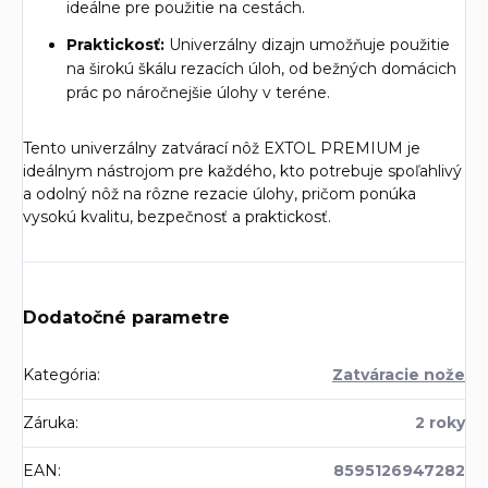
ideálne pre použitie na cestách.
Praktickosť:
Univerzálny dizajn umožňuje použitie
na širokú škálu rezacích úloh, od bežných domácich
prác po náročnejšie úlohy v teréne.
Tento univerzálny zatvárací nôž EXTOL PREMIUM je
ideálnym nástrojom pre každého, kto potrebuje spoľahlivý
a odolný nôž na rôzne rezacie úlohy, pričom ponúka
vysokú kvalitu, bezpečnosť a praktickosť.
Dodatočné parametre
Kategória
:
Zatváracie nože
Záruka
:
2 roky
EAN
:
8595126947282