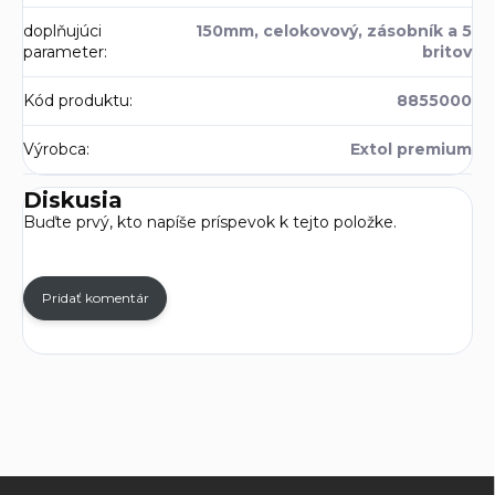
doplňujúci
150mm, celokovový, zásobník a 5
parameter
:
britov
Kód produktu
:
8855000
Výrobca
:
Extol premium
Diskusia
Buďte prvý, kto napíše príspevok k tejto položke.
Pridať komentár
Z