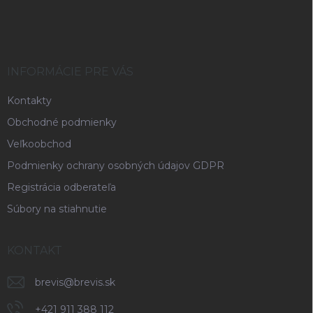
á
p
ä
t
i
INFORMÁCIE PRE VÁS
e
Kontakty
Obchodné podmienky
Veľkoobchod
Podmienky ochrany osobných údajov GDPR
Registrácia odberateľa
Súbory na stiahnutie
KONTAKT
brevis
@
brevis.sk
+421 911 388 112