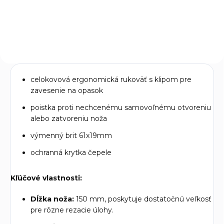
úlohy, kde je potrebná
rezacích úloh. Vďaka svojej
precíznosť a kontrola. Ich
kvalite a presnosti sú vhodné
dizajn umožňuje efektívne a
pre...
bezpečné...
celokovová ergonomická rukoväť s klipom pre
zavesenie na opasok
poistka proti nechcenému samovoľnému otvoreniu
alebo zatvoreniu noža
výmenný brit 61x19mm
ochranná krytka čepele
Kľúčové vlastnosti:
Dĺžka noža:
150 mm, poskytuje dostatočnú veľkosť
pre rôzne rezacie úlohy.