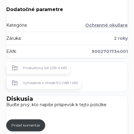
Dodatočné parametre
Kategória
:
Ochranné okuliare
Záruka
:
2 roky
EAN
:
9002701734001
Produktový list (259.6 kB)
Vyhlásenie o zhode EÚ (168.1 kB)
Diskusia
Buďte prvý, kto napíše príspevok k tejto položke.
Pridať komentár