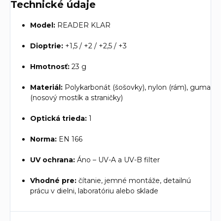
Technické údaje
Model:
READER KLAR
Dioptrie:
+1,5 / +2 / +2,5 / +3
Hmotnosť:
23 g
Materiál:
Polykarbonát (šošovky), nylon (rám), guma
(nosový mostík a straničky)
Optická trieda:
1
Norma:
EN 166
UV ochrana:
Áno – UV-A a UV-B filter
Vhodné pre:
čítanie, jemné montáže, detailnú
prácu v dielni, laboratóriu alebo sklade