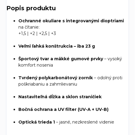
Popis produktu
Ochranné okuliare s integrovanými dioptriami
na čítanie:
+1,5 | +2 | +2,5 | +3
Veľmi ľahká konštrukcia – iba 23 g
Športový tvar a mäkké gumové prvky
– vysoký
komfort nosenia
Tvrdený polykarbonátový zorník
– odolný proti
poškriabaniu a zahmlievaniu
Nastaviteľná dĺžka a sklon straničiek
Bočná ochrana a UV filter (UV-A + UV-B)
Optická trieda 1
– jasné, nezkreslené videnie