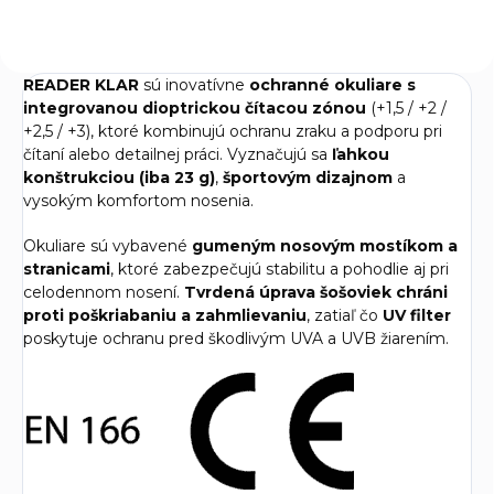
aj...
READER KLAR
sú inovatívne
ochranné okuliare s
integrovanou dioptrickou čítacou zónou
(+1,5 / +2 /
+2,5 / +3), ktoré kombinujú ochranu zraku a podporu pri
čítaní alebo detailnej práci. Vyznačujú sa
ľahkou
konštrukciou (iba 23 g)
,
športovým dizajnom
a
vysokým komfortom nosenia.
Okuliare sú vybavené
gumeným nosovým mostíkom a
stranicami
, ktoré zabezpečujú stabilitu a pohodlie aj pri
celodennom nosení.
Tvrdená úprava šošoviek chráni
proti poškriabaniu a zahmlievaniu
, zatiaľ čo
UV filter
poskytuje ochranu pred škodlivým UVA a UVB žiarením.