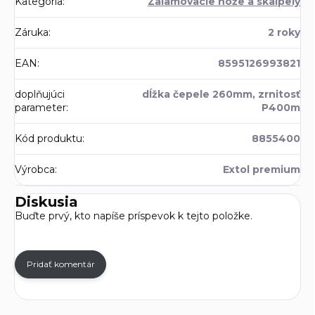
Kategória
:
Zalamovacie nože a skalpely
Záruka
:
2 roky
EAN
:
8595126993821
doplňujúci
dĺžka čepele 260mm, zrnitosť
parameter
:
P400m
Kód produktu
:
8855400
Výrobca
:
Extol premium
Diskusia
Buďte prvý, kto napíše príspevok k tejto položke.
Pridať komentár