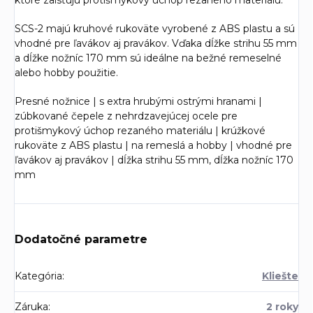
SCS-2 majú kruhové rukoväte vyrobené z ABS plastu a sú
vhodné pre ľavákov aj pravákov. Vďaka dĺžke strihu 55 mm
a dĺžke nožníc 170 mm sú ideálne na bežné remeselné
alebo hobby použitie.
Presné nožnice | s extra hrubými ostrými hranami |
zúbkované čepele z nehrdzavejúcej ocele pre
protišmykový úchop rezaného materiálu | krúžkové
rukoväte z ABS plastu | na remeslá a hobby | vhodné pre
ľavákov aj pravákov | dĺžka strihu 55 mm, dĺžka nožníc 170
mm
Dodatočné parametre
Kategória
:
Kliešte
Záruka
:
2 roky