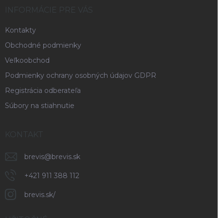
i
INFORMÁCIE PRE VÁS
e
Kontakty
Obchodné podmienky
Veľkoobchod
Podmienky ochrany osobných údajov GDPR
Registrácia odberateľa
Súbory na stiahnutie
KONTAKT
brevis
@
brevis.sk
+421 911 388 112
brevis.sk/