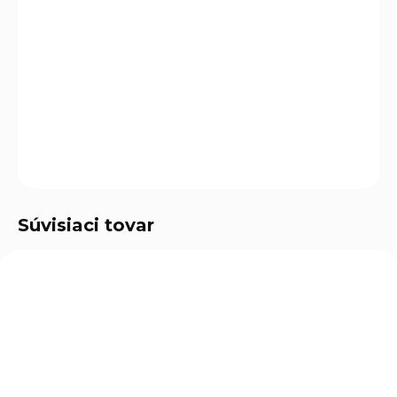
Olfa Profi sú presné nožnice s extra hrubými ostrými
hranami a zúbkovanými čepeľami z nehrdzavejúcej ocele,
ktoré zaisťujú protišmykový úchop rezaného materiálu.
DETAILNÉ INFORMÁCIE
OPÝTAŤ SA
Súvisiaci tovar