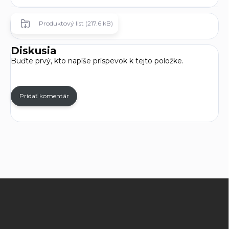
Produktový list (217.6 kB)
Diskusia
Buďte prvý, kto napíše príspevok k tejto položke.
Pridať komentár
Z
á
p
ä
t