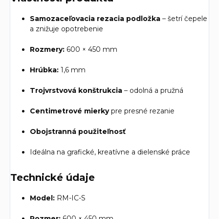
Samozaceľovacia rezacia podložka
– šetrí čepele
a znižuje opotrebenie
Rozmery:
600 × 450 mm
Hrúbka:
1,6 mm
Trojvrstvová konštrukcia
– odolná a pružná
Centimetrové mierky
pre presné rezanie
Obojstranná použiteľnosť
Ideálna na grafické, kreatívne a dielenské práce
Technické údaje
Model:
RM-IC-S
Rozmer:
600 × 450 mm