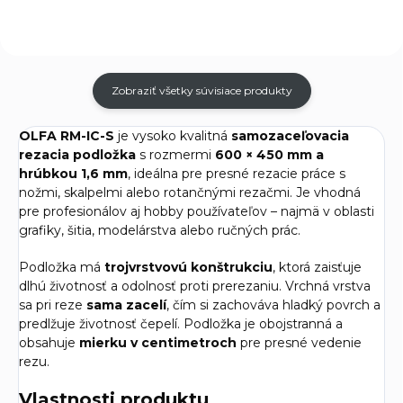
Zobraziť všetky súvisiace produkty
OLFA RM-IC-S
je vysoko kvalitná
samozaceľovacia
rezacia podložka
s rozmermi
600 × 450 mm a
hrúbkou 1,6 mm
, ideálna pre presné rezacie práce s
nožmi, skalpelmi alebo rotančnými rezačmi. Je vhodná
pre profesionálov aj hobby používateľov – najmä v oblasti
grafiky, šitia, modelárstva alebo ručných prác.
Podložka má
trojvrstvovú konštrukciu
, ktorá zaisťuje
dlhú životnosť a odolnosť proti prerezaniu. Vrchná vrstva
sa pri reze
sama zacelí
, čím si zachováva hladký povrch a
predlžuje životnosť čepelí. Podložka je obojstranná a
obsahuje
mierku v centimetroch
pre presné vedenie
rezu.
Vlastnosti produktu