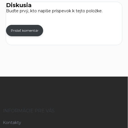
Diskusia
Buďte prvý, kto napíše príspevok k tejto položke.
Pridať komentár
Z
á
p
ä
t
i
INFORMÁCIE PRE VÁS
e
Kontakty