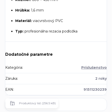
Hrúbka:
1,6 mm
Materiál:
viacvrstvový PVC
Typ:
profesionálna rezacia podložka
Dodatočné parametre
Kategória
:
Príslušenstvo
Záruka
:
2 roky
EAN
:
91511230239
Produktový list (256.5 kB)