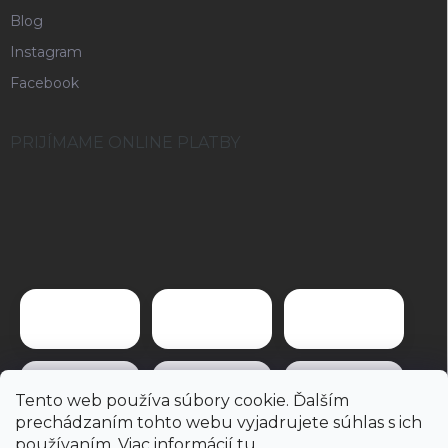
Blog
Instagram
Facebook
PRIJÍMAME ONLINE PLATBY
Tento web používa súbory cookie. Ďalším
prechádzaním tohto webu vyjadrujete súhlas s ich
používaním. Viac informácií
tu
.