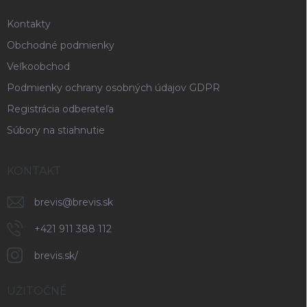
e
Kontakty
Obchodné podmienky
Veľkoobchod
Podmienky ochrany osobných údajov GDPR
Registrácia odberateľa
Súbory na stiahnutie
KONTAKT
brevis
@
brevis.sk
+421 911 388 112
brevis.sk/
UŽITOČNÉ