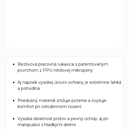
čiastočne odolná voči oleju
. Oblasť medzi palcom a
ukazovákom je navyše zosilnená, čím sa predlžuje
životnosť pri najčastejšie namáhaných pohyboch.
DETAILNÉ INFORMÁCIE
OPÝTAŤ SA
Bezšvová pracovná rukavica s patentovaným
povrchom z PPU nitrilovej mikropeny
Aj napriek vysokej úrovni ochrany je extrémne ľahká
a pohodlná
Priedušný materiál znižuje potenie a zvyšuje
komfort pri celodennom nosení
Vysoká obratnosť prstov a pevný úchop, aj pri
manipulácii s hladkými dielmi