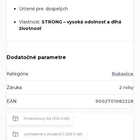
Určené pre: dospelých
Vlastnosť:
STRONG – vysoká odolnosť a dlhá
životnosť
Dodatočné parametre
Kategória
:
Rukavice
Záruka
:
2 roky
EAN
:
9002701982228
Produktový list (316.4 kB)
Vyhlásenie o zhode EÚ (259.9 kB)