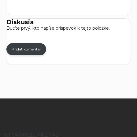
Diskusia
Buďte prvý, kto napíše príspevok k tejto položke.
Pridať komentár
Z
á
p
ä
t
i
INFORMÁCIE PRE VÁS