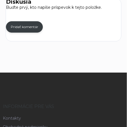
Diskusia
Buďte prvý, kto napíše príspevok k tejto položke.
Pridať komentár
Z
á
p
ä
t
i
INFORMÁCIE PRE VÁS
e
Kontakty