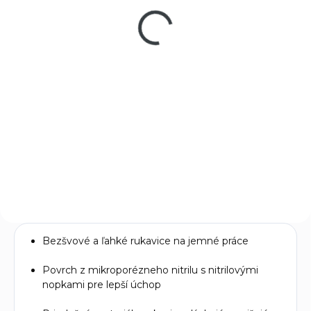
vel.8
€1,99
€1,62 bez DPH
Do košíka
Štýlové pracovné
rukavice Gebol G-Base Garden
Grip veľkosť 8/M s 13G
polyesterovým úpletom a
kvetinovou potlačou pre
pohodlné...
Bezšvové a ľahké rukavice na jemné práce
Povrch z mikroporézneho nitrilu s nitrilovými
nopkami pre lepší úchop