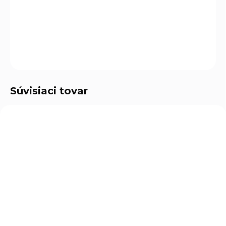
ktorí potrebujú
spoľahlivosť, citlivosť a pohodlie v
jednom
.
DETAILNÉ INFORMÁCIE
OPÝTAŤ SA
Súvisiaci tovar
SKLADOM
(9 KS)
Gebol rukavice G-
Base Garden Grip