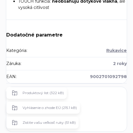
TOUCH funkcia:
neobsahujú dotykové vlákna
, ale
vysoká citlivosť
Dodatočné parametre
Kategória
:
Rukavice
Záruka
:
2 roky
EAN
:
9002701092798
Produktový list (322 kB)
Vyhlásenie o zhode EÚ (215.1 kB)
Zistite vašu veľkosť ruky (51 kB)