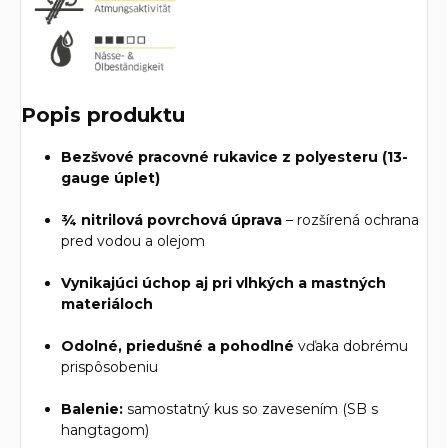
Popis produktu
Bezšvové pracovné rukavice z polyesteru (13-
gauge úplet)
¾ nitrilová povrchová úprava
– rozšírená ochrana
pred vodou a olejom
Vynikajúci úchop aj pri vlhkých a mastných
materiáloch
Odolné, priedušné a pohodlné
vďaka dobrému
prispôsobeniu
Balenie:
samostatný kus so zavesením (SB s
hangtagom)