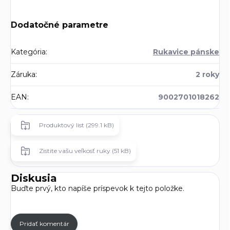
Dodatočné parametre
Kategória
:
Rukavice pánske
Záruka
:
2 roky
EAN
:
9002701018262
Produktový list (299.1 kB)
Zistite vašu veľkosť ruky (51 kB)
Diskusia
Buďte prvý, kto napíše príspevok k tejto položke.
Pridať komentár