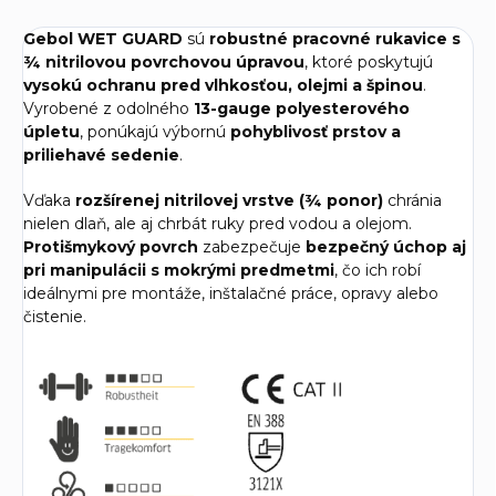
Gebol WET GUARD
sú
robustné pracovné rukavice s
¾ nitrilovou povrchovou úpravou
, ktoré poskytujú
vysokú ochranu pred vlhkosťou, olejmi a špinou
.
Vyrobené z odolného
13-gauge polyesterového
úpletu
, ponúkajú výbornú
pohyblivosť prstov a
priliehavé sedenie
.
Vďaka
rozšírenej nitrilovej vrstve (¾ ponor)
chránia
nielen dlaň, ale aj chrbát ruky pred vodou a olejom.
Protišmykový povrch
zabezpečuje
bezpečný úchop aj
pri manipulácii s mokrými predmetmi
, čo ich robí
ideálnymi pre montáže, inštalačné práce, opravy alebo
čistenie.