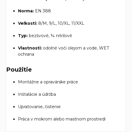
Norma:
EN 388
Veľkosti:
8/M, 9/L, 10/XL, 11/XXL
Typ:
bezšvové, ¾ nitrilové
Vlastnosti:
odolné voči olejom a vode, WET
ochrana
Použitie
Montážne a opravárske práce
Inštalácie a údržba
Upratovanie, čistenie
Práca v mokrom alebo mastnom prostredí