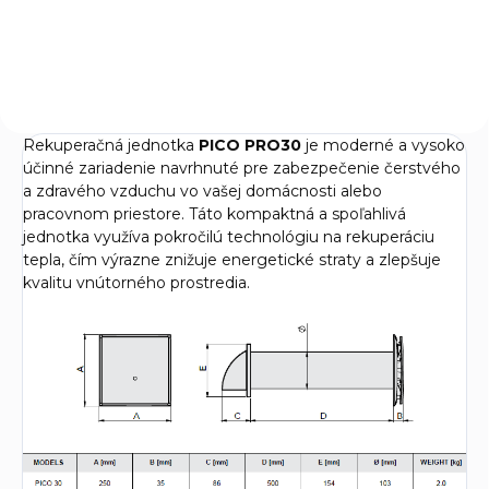
vzduchu Tecnosystemi Air
Tecnosystemi Air Clean UV 60.
Clean UV 14. Tento model je
Tento vysokovýkonný...
navrhnutý pre menšie
priestory do 14 m² a...
Rekuperačná jednotka
PICO PRO30
je moderné a vysoko
účinné zariadenie navrhnuté pre zabezpečenie čerstvého
a zdravého vzduchu vo vašej domácnosti alebo
pracovnom priestore. Táto kompaktná a spoľahlivá
jednotka využíva pokročilú technológiu na rekuperáciu
tepla, čím výrazne znižuje energetické straty a zlepšuje
kvalitu vnútorného prostredia.