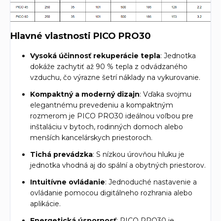
Hlavné vlastnosti PICO PRO30
Vysoká účinnosť rekuperácie tepla
: Jednotka
dokáže zachytiť až 90 % tepla z odvádzaného
vzduchu, čo výrazne šetrí náklady na vykurovanie.
Kompaktný a moderný dizajn
: Vďaka svojmu
elegantnému prevedeniu a kompaktným
rozmerom je PICO PRO30 ideálnou voľbou pre
inštaláciu v bytoch, rodinných domoch alebo
menších kancelárskych priestoroch.
Tichá prevádzka
: S nízkou úrovňou hluku je
jednotka vhodná aj do spální a obytných priestorov.
Intuitívne ovládanie
: Jednoduché nastavenie a
ovládanie pomocou digitálneho rozhrania alebo
aplikácie.
Energetická úspornosť
: PICO PRO30 je