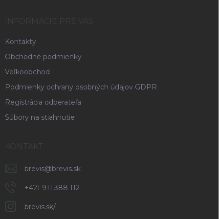
t
i
INFORMÁCIE PRE VÁS
e
Kontakty
Obchodné podmienky
Veľkoobchod
Podmienky ochrany osobných údajov GDPR
Registrácia odberateľa
Súbory na stiahnutie
KONTAKT
brevis
@
brevis.sk
+421 911 388 112
brevis.sk/