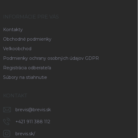
ä
t
i
INFORMÁCIE PRE VÁS
e
Kontakty
Obchodné podmienky
Veľkoobchod
Podmienky ochrany osobných údajov GDPR
Registrácia odberateľa
Súbory na stiahnutie
KONTAKT
brevis
@
brevis.sk
+421 911 388 112
brevis.sk/