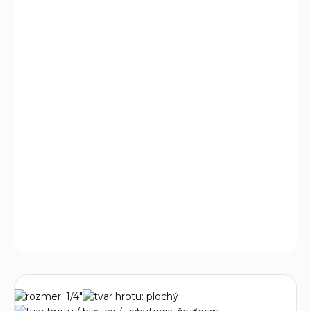
cena:
MÔŽEME
DORUČIŤ DO:
12.8.2026
−
+
Pridať do košíka
Táto 47-dielna sada náradia od značky
EXTOL LADY
je
špeciálne navrhnutá pre ženy, ktoré ocenia kvalitné a
štýlové náradie pre rôzne domáce a hobby projekty. Sada
kombinuje funkčnosť, odolnosť a estetiku, čo ju robí
ideálnou pre každodenné použitie.
DETAILNÉ INFORMÁCIE
OPÝTAŤ SA