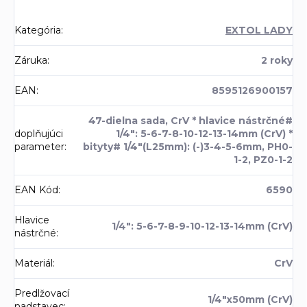
Kategória
:
EXTOL LADY
Záruka
:
2 roky
EAN
:
8595126900157
47-dielna sada, CrV * hlavice nástrčné#
doplňujúci
1/4": 5-6-7-8-10-12-13-14mm (CrV) *
parameter
:
bityty# 1/4"(L25mm): (-)3-4-5-6mm, PH0-
1-2, PZ0-1-2
EAN Kód
:
6590
Hlavice
1/4": 5-6-7-8-9-10-12-13-14mm (CrV)
nástrčné
:
Materiál
:
CrV
Predlžovací
1/4"x50mm (CrV)
nadstavec
: