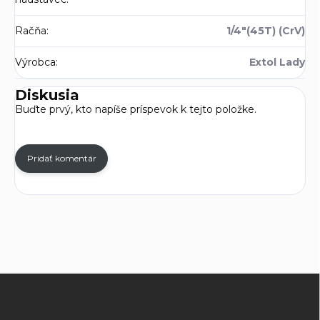
Račňa
:
1/4"(45T) (CrV)
Výrobca
:
Extol Lady
Diskusia
Buďte prvý, kto napíše príspevok k tejto položke.
Pridať komentár
Z
á
p