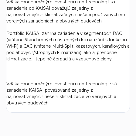
Vďaka mnohoročným investíciám do technológií sa
zariadenia od KAISAI považujú za jedny z
najinovatívnejších klimatizačných riešení používaných vo
verejných zariadeniach a obytných budovách.
Portfólio KAISAI zahŕňa zariadenia v segmentoch RAC
(vrátane štandardných nástenných klimatizácií s funkciou
Wi-Fi) a CAC (vrátane Multi-Split, kazetových, kanálových a
podlahových/stropných klimatizácií), ako aj prenosné
klimatizácie. , tepelné čerpadlá a vzduchové clony.
Vďaka mnohoročným investíciám do technológie sú
zariadenia KAISAI považované za jedny z
najinovatívnejších riešení klimatizácie vo verejných a
obytných budovách.