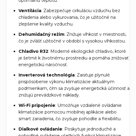
optimálnu teplotu.
Ventilácia
: Zabezpečuje cirkuláciu vzduchu bez
chladenia alebo vykurovania, čo je užitočné na
zlepšenie kvality vzduchu.
Dehumidačný režim
: Znižuje vlhkosť v miestnosti,
čo je zvlášť užitočné v období s vysokou vlhkosťou.
Chladivo R32
: Moderné ekologické chladivo, ktoré
je šetrné k životnému prostrediu a pomáha znižovať
energetickú náročnosť.
Inverterová technológia
: Zaisťuje plynulé
prispôsobenie výkonu klimatizácie aktuálnym
podmienkam, čím sa zvyšuje energetická účinnosť a
znižujú prevádzkové náklady.
Wi-Fi pripojenie
: Umožňuje vzdialené ovládanie
klimatizácie pomocou mobilnej aplikácie alebo
smart zariadenia, čo zvyšuje pohodlie a flexibilitu.
Diaľkové ovládanie
: Poskytuje jednoduché a
pohodlné ovládanie všetkých funkcií klimatizácie.