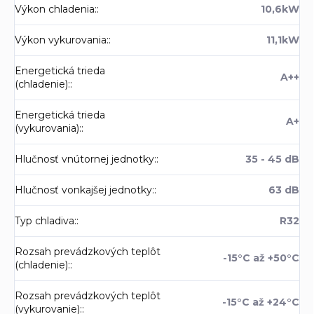
Výkon chladenia:
:
10,6kW
Výkon vykurovania:
:
11,1kW
Energetická trieda
A++
(chladenie):
:
Energetická trieda
A+
(vykurovania):
:
Hlučnosť vnútornej jednotky:
:
35 - 45 dB
Hlučnosť vonkajšej jednotky:
:
63 dB
Typ chladiva:
:
R32
Rozsah prevádzkových teplôt
-15°C až +50°C
(chladenie):
:
Rozsah prevádzkových teplôt
-15°C až +24°C
(vykurovanie):
: