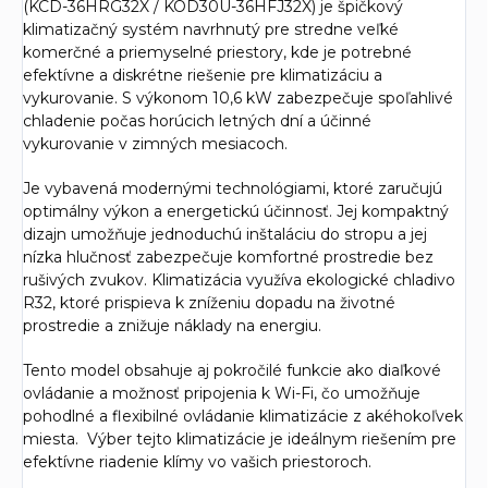
(KCD-36HRG32X / KOD30U-36HFJ32X) je špičkový
klimatizačný systém navrhnutý pre stredne veľké
komerčné a priemyselné priestory, kde je potrebné
efektívne a diskrétne riešenie pre klimatizáciu a
vykurovanie. S výkonom 10,6 kW zabezpečuje spoľahlivé
chladenie počas horúcich letných dní a účinné
vykurovanie v zimných mesiacoch.
Je vybavená modernými technológiami, ktoré zaručujú
optimálny výkon a energetickú účinnosť. Jej kompaktný
dizajn umožňuje jednoduchú inštaláciu do stropu a jej
nízka hlučnosť zabezpečuje komfortné prostredie bez
rušivých zvukov. Klimatizácia využíva ekologické chladivo
R32, ktoré prispieva k zníženiu dopadu na životné
prostredie a znižuje náklady na energiu.
Tento model obsahuje aj pokročilé funkcie ako diaľkové
ovládanie a možnosť pripojenia k Wi-Fi, čo umožňuje
pohodlné a flexibilné ovládanie klimatizácie z akéhokoľvek
miesta. Výber tejto klimatizácie je ideálnym riešením pre
efektívne riadenie klímy vo vašich priestoroch.