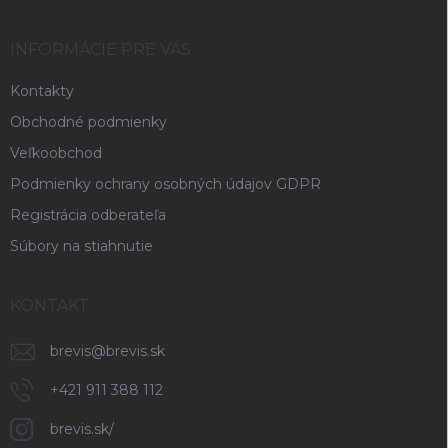
ä
t
i
INFORMÁCIE PRE VÁS
e
Kontakty
Obchodné podmienky
Veľkoobchod
Podmienky ochrany osobných údajov GDPR
Registrácia odberateľa
Súbory na stiahnutie
KONTAKT
brevis
@
brevis.sk
+421 911 388 112
brevis.sk/