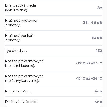
Energetická trieda
A+
(vykurovania):
:
Hlučnosť vnútornej
38 - 46 dB
jednotky:
:
Hlučnosť vonkajšej
63 dB
jednotky:
:
Typ chladiva:
:
R32
Rozsah prevádzkových
-15°C až +50°C
teplôt (chladenie):
:
Rozsah prevádzkových
-15°C až +24°C
teplôt (vykurovanie):
:
Pripojenie Wi-Fi:
:
Áno
Diaľkové ovládanie:
:
Áno