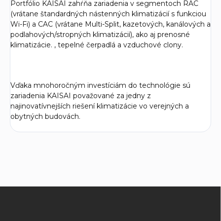
Portfólio KAISAI zahŕňa zariadenia v segmentoch RAC
(vrátane štandardných nástenných klimatizácií s funkciou
Wi-Fi) a CAC (vrátane Multi-Split, kazetových, kanálových a
podlahových/stropných klimatizácií), ako aj prenosné
klimatizácie. , tepelné čerpadlá a vzduchové clony.
Vďaka mnohoročným investíciám do technológie sú
zariadenia KAISAI považované za jedny z
najinovatívnejších riešení klimatizácie vo verejných a
obytných budovách.
Z
á
p