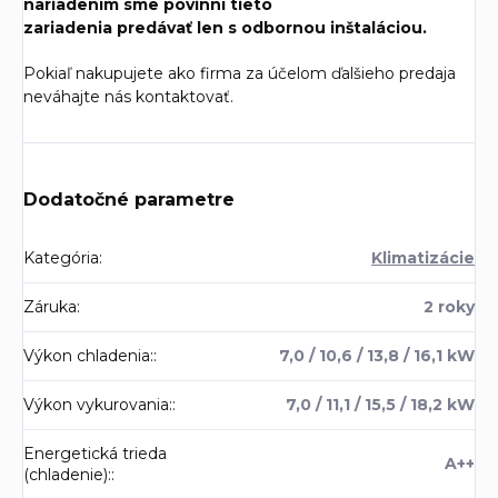
nariadením sme povinní tieto
zariadenia predávať len s odbornou inštaláciou.
Pokiaľ nakupujete ako firma za účelom ďalšieho predaja
neváhajte nás kontaktovať.
Dodatočné parametre
Kategória
:
Klimatizácie
Záruka
:
2 roky
Výkon chladenia:
:
7,0 / 10,6 / 13,8 / 16,1 kW
Výkon vykurovania:
:
7,0 / 11,1 / 15,5 / 18,2 kW
Energetická trieda
A++
(chladenie):
: