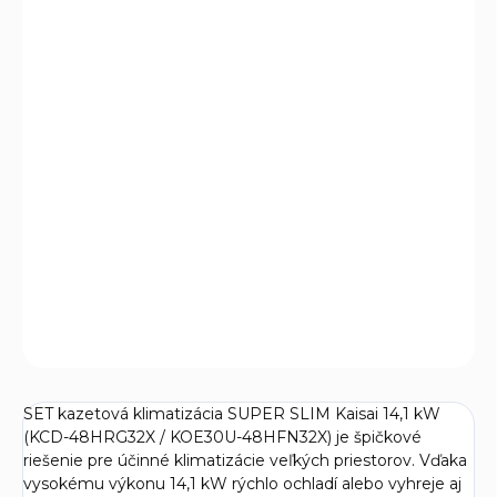
€2 849
€2 316,26 bez DPH
Jednotková
€2 849 / 1 ks
cena:
VYPREDANÉ
Klimatizácia Kaisai SUPER SLIM 14,1 kW je ideálnym
riešením pre veľké miestnosti. Vďaka tichému chodu,
vysokému výkonu a elegantnému dizajnu zabezpečí
príjemnú teplotu po celý rok. Nízka spotreba energie a
množstvo funkcií zaručujú maximálny komfort.
DETAILNÉ INFORMÁCIE
OPÝTAŤ SA
SET kazetová klimatizácia SUPER SLIM Kaisai 14,1 kW
(KCD-48HRG32X / KOE30U-48HFN32X) je špičkové
riešenie pre účinné klimatizácie veľkých priestorov. Vďaka
vysokému výkonu 14,1 kW rýchlo ochladí alebo vyhreje aj