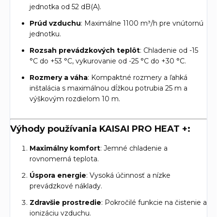
jednotka od 52 dB(A).
Prúd vzduchu
: Maximálne 1100 m³/h pre vnútornú
jednotku.
Rozsah prevádzkových teplôt
: Chladenie od -15
°C do +53 °C, vykurovanie od -25 °C do +30 °C.
Rozmery a váha
: Kompaktné rozmery a ľahká
inštalácia s maximálnou dĺžkou potrubia 25 m a
výškovým rozdielom 10 m.
Výhody používania KAISAI PRO HEAT +:
Maximálny komfort
: Jemné chladenie a
rovnomerná teplota.
Úspora energie
: Vysoká účinnosť a nízke
prevádzkové náklady.
Zdravšie prostredie
: Pokročilé funkcie na čistenie a
ionizáciu vzduchu.