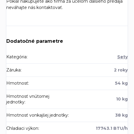
Pokiaľ nakupujete ako firma za účelom ďalšieho predaja
neváhajte nás kontaktovať.
Dodatočné parametre
Kategória
:
Sety
Záruka
:
2 roky
Hmotnosť
:
54 kg
Hmotnosť vnútornej
10 kg
jednotky
:
Hmotnosť vonkajšej jednotky
:
38 kg
Chladiaci výkon
:
17743.1 BTU/h