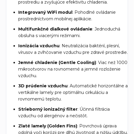
prostrediu a zvyšujúce efektivitu chladenia.
Integrovaný WiFi modul
: Pohodlné ovládanie
prostredníctvom mobilnej aplikácie.
Multifunkčné diaľkové ovládanie
: Jednoduchá
obsluha s viacerými režimami.
Ionizácia vzduchu
: Neutralizácia baktérií, plesní,
vírusov a zvlhčovanie vzduchu pre zdravé prostredie.
Jemné chladenie (Gentle Cooling)
: Viac než 1000
mikrootvorov na rovnomerné a jemné rozloženie
vzduchu.
3D prúdenie vzduchu
: Automatické horizontálne a
vertikálne lamely pre optimálnu cirkuláciu a
rovnomernú teplotu.
Strieborný ionizačný filter
: Účinná filtrácia
vzduchu od alergénov a nečistôt.
Zlaté lamely (Golden Fins)
: Povrchová úprava
odolná voči korózii pre dlhú životnosť a nižšiu údržbu.