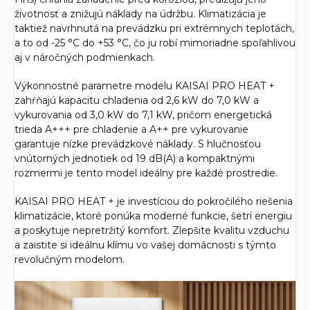
životnosť a znižujú náklady na údržbu. Klimatizácia je
taktiež navrhnutá na prevádzku pri extrémnych teplotách,
a to od -25 °C do +53 °C, čo ju robí mimoriadne spoľahlivou
aj v náročných podmienkach.
Výkonnostné parametre modelu KAISAI PRO HEAT +
zahŕňajú kapacitu chladenia od 2,6 kW do 7,0 kW a
vykurovania od 3,0 kW do 7,1 kW, pričom energetická
trieda A+++ pre chladenie a A++ pre vykurovanie
garantuje nízke prevádzkové náklady. S hlučnosťou
vnútorných jednotiek od 19 dB(A) a kompaktnými
rozmermi je tento model ideálny pre každé prostredie.
KAISAI PRO HEAT + je investíciou do pokročilého riešenia
klimatizácie, ktoré ponúka moderné funkcie, šetrí energiu
a poskytuje nepretržitý komfort. Zlepšite kvalitu vzduchu
a zaistite si ideálnu klímu vo vašej domácnosti s týmto
revolučným modelom.