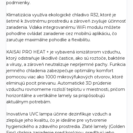
podmienky.
Klimatizácia využíva ekologické chladivo R32, ktoré je
šetrné k životnému prostrediu a zároveň zvyšuje účinnosť
zariadenia. Vďaka integrovanému WiFi modulu môžete
pohodlne ovládať zariadenie cez mobilnú aplikáciu, čo
zaručuje maximálne pohodlie a flexibilitu.
KAISAI PRO HEAT + je vybavená ionizátorom vzduchu,
ktorý odstraňuje škodlivé častice, ako sú roztoče, baktérie
a vírusy, a zároveň neutralizuje nepríjemné pachy. Funkcia
jemného chladenia zabezpečuje optimálny komfort
pomocou viac ako 1000 mikrovýfukových otvorov, ktoré
eliminujú pocit prievanu. Automatické 3D prúdenie
vzduchu rovnomerne rozloží teplotu v miestnosti, pričom
horizontálne a vertikálne lamely sa prispôsobujú
aktuálnym potrebám.
Inovatívna UVC lampa účinne dezinfikuje vzduch a
zlepšuje jeho kvalitu, čo je ideálne pre vytvorenie
hygienického a zdravého prostredia. Zlaté lamely (Golden
Fins) chránia zariadenie pred koróziou, predlžujú jeho