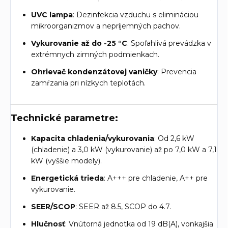
UVC lampa
: Dezinfekcia vzduchu s elimináciou
mikroorganizmov a nepríjemných pachov.
Vykurovanie až do -25 °C
: Spoľahlivá prevádzka v
extrémnych zimných podmienkach.
Ohrievač kondenzátovej vaničky
: Prevencia
zamŕzania pri nízkych teplotách.
Technické parametre:
Kapacita chladenia/vykurovania
: Od 2,6 kW
(chladenie) a 3,0 kW (vykurovanie) až po 7,0 kW a 7,1
kW (vyššie modely).
Energetická trieda
: A+++ pre chladenie, A++ pre
vykurovanie.
SEER/SCOP
: SEER až 8.5, SCOP do 4.7.
Hlučnosť
: Vnútorná jednotka od 19 dB(A), vonkajšia