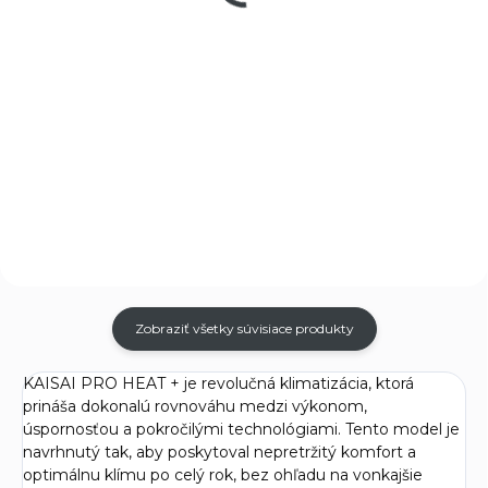
€8,86 bez DPH
Do košíka
Do košíka
TECNOSYSTEMI PVC Cleaner je
vysoko účinný penový čistič
TECNOSYSTEMI Bio Degreaser
určený na čistenie PVC žľabov,
Cleaning Spray je ekologický
potrubí a príslušenstva
čistiaci sprej určený na
klimatizačných a ventilačných
odstraňovanie mastnoty a
systémov. Tento špeciálny
nečistôt z vnútorných
čistiaci...
jednotiek klimatizačných
systémov. Tento...
Zobraziť všetky súvisiace produkty
KAISAI PRO HEAT + je revolučná klimatizácia, ktorá
prináša dokonalú rovnováhu medzi výkonom,
úspornosťou a pokročilými technológiami. Tento model je
navrhnutý tak, aby poskytoval nepretržitý komfort a
optimálnu klímu po celý rok, bez ohľadu na vonkajšie