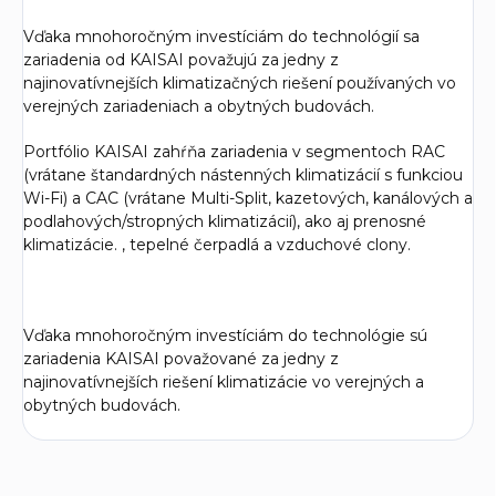
Vďaka mnohoročným investíciám do technológií sa
zariadenia od KAISAI považujú za jedny z
najinovatívnejších klimatizačných riešení používaných vo
verejných zariadeniach a obytných budovách.
Portfólio KAISAI zahŕňa zariadenia v segmentoch RAC
(vrátane štandardných nástenných klimatizácií s funkciou
Wi-Fi) a CAC (vrátane Multi-Split, kazetových, kanálových a
podlahových/stropných klimatizácií), ako aj prenosné
klimatizácie. , tepelné čerpadlá a vzduchové clony.
Vďaka mnohoročným investíciám do technológie sú
zariadenia KAISAI považované za jedny z
najinovatívnejších riešení klimatizácie vo verejných a
obytných budovách.