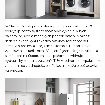
Vďaka možnosti prevádzky aj pri teplotách až do -25°C
poskytuje tento systém spoľahlivý výkon aj v tých
najnáročnejších klimatických podmienkach. Možnosť
riadenia dvoch vykurovacích okruhov robí tento set
ideálnym pre inštalácie, kde sa kombinuje podlahové
vykurovanie s radiátormi. Vnútorná jednotka je navrhnutá
s ohľadom na úsporu miesta, pričom kombinuje
hydraulický modul a zásobník TÚV v jednom kompaktnom
zariadení, čo zjednodušuje inštaláciu a znižuje požiadavky
na priestor.