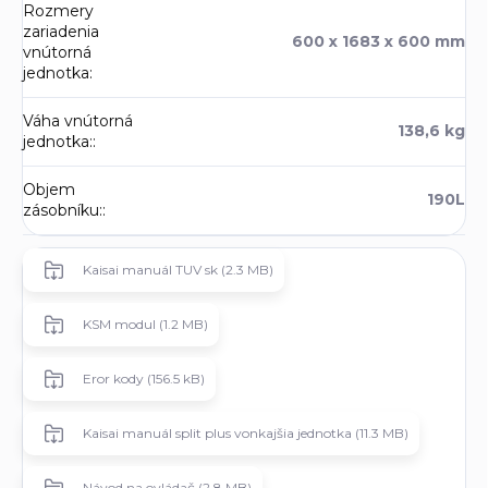
Rozmery
zariadenia
600 x 1683 x 600 mm
vnútorná
jednotka
:
Váha vnútorná
138,6 kg
jednotka:
:
Objem
190L
zásobníku:
:
Kaisai manuál TUV sk (2.3 MB)
KSM modul (1.2 MB)
Eror kody (156.5 kB)
Kaisai manuál split plus vonkajšia jednotka (11.3 MB)
Návod na ovládač (2.8 MB)