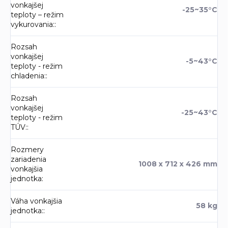
vonkajšej
-25~35°C
teploty – režim
vykurovania:
:
Rozsah
vonkajšej
-5~43°C
teploty - režim
chladenia:
:
Rozsah
vonkajšej
-25~43°C
teploty - režim
TÚV:
:
Rozmery
zariadenia
1008 x 712 x 426 mm
vonkajšia
jednotka
:
Váha vonkajšia
58 kg
jednotka:
: