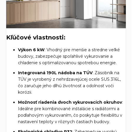
Kľúčové vlastnosti:
Výkon 6 kW
: Vhodný pre menšie a stredne veľké
budovy, zabezpečuje spoľahlivé vykurovanie a
chladenie s optimalizovanou spotrebou energie.
Integrovaná 190L nádoba na TÚV
: Zásobník na
TÚV je vyrobený z nehrdzavejúcej ocele SUS 316L,
čo zaručuje jeho dlhú životnosť a odolnosť voči
korózii.
Možnosť riadenia dvoch vykurovacích okruhov
:
Ideálne pre kombinované inštalácie s radiátormi a
podlahovým vykurovaním, čo poskytuje flexibilitu v
nastavení teploty v rôznych častiach budovy.
Ekologické chladivo R32
: Zabezpečuje vysokú