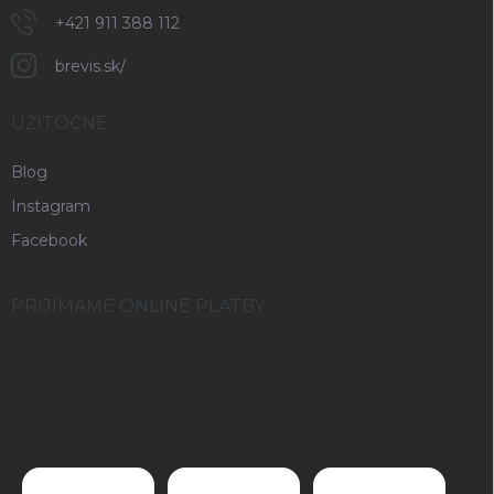
+421 911 388 112
brevis.sk/
UŽITOČNÉ
Blog
Instagram
Facebook
PRIJÍMAME ONLINE PLATBY