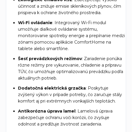
účinnosť a znižuje emisie skleníkových plynov, čím
prispieva k ochrane životného prostredia.
Wi-Fi ovládanie
: Integrovaný Wi-Fi modul
umožňuje diaľkové ovládanie systému,
monitorovanie spotreby energie a prepínanie medzi
zónami pomocou aplikácie ComfortHome na
tablete alebo smartfóne.
Šesť prevádzkových režimov
: Zariadenie ponúka
rôzne režimy pre vykurovanie, chladenie a prípravu
TÚV, čo umožňuje optimalizovanú prevádzku podľa
aktuálnych potrieb.
Dodatočná elektrická grzačka
: Poskytuje
zvýšený výkon v prípade potreby, čo zaručuje stály
komfort aj pri extrémnych vonkajších teplotách.
Antikorózna úprava lamel
: Lamelová úprava
zabezpečuje ochranu voči korózii, čo zvyšuje
odolnosť a predlžuje životnosť zariadenia.