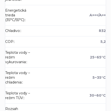
Energetická
trieda
A+++/A++
(35°C/55°C):
:
Chladivo:
:
R32
COP:
:
5,2
Teplota vody –
režim
25~65°C
vykurovania:
:
Teplota vody –
režim
5~35°C
chladenia:
:
Teplota vody –
30~60°C
režim TÚV:
:
Rozsah