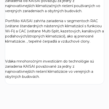
zariadenia od KAISAI považujú za jedny z
najinovatívnejších klimatizačných riešení používaných vo
verejných zariadeniach a obytných budovách.
Portfólio KAISAI zahŕňa zariadenia v segmentoch RAC
(vrátane štandardných nástenných klimatizácií s funkciou
Wi-Fi) a CAC (vrátane Multi-Split, kazetových, kanálových a
podlahových/stropných klimatizácií), ako aj prenosné
klimatizácie. , tepelné čerpadlá a vzduchové clony.
Vďaka mnohoročným investíciám do technológie sú
zariadenia KAISAI považované za jedny z
najinovatívnejších riešení klimatizácie vo verejných a
obytných budovách.