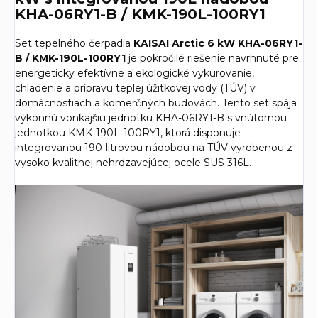
KHA-06RY1-B / KMK-190L-100RY1
Set tepelného čerpadla
KAISAI Arctic 6 kW KHA-06RY1-
B / KMK-190L-100RY1
je pokročilé riešenie navrhnuté pre
energeticky efektívne a ekologické vykurovanie,
chladenie a prípravu teplej úžitkovej vody (TÚV) v
domácnostiach a komerčných budovách. Tento set spája
výkonnú vonkajšiu jednotku KHA-06RY1-B s vnútornou
jednotkou KMK-190L-100RY1, ktorá disponuje
integrovanou 190-litrovou nádobou na TÚV vyrobenou z
vysoko kvalitnej nehrdzavejúcej ocele SUS 316L.