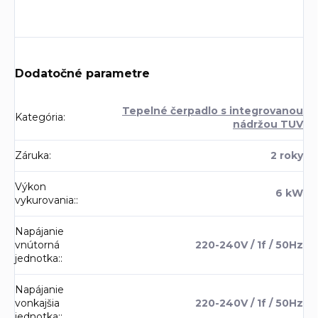
Dodatočné parametre
Tepelné čerpadlo s integrovanou
Kategória
:
nádržou TUV
Záruka
:
2 roky
Výkon
6 kW
vykurovania:
:
Napájanie
vnútorná
220-240V / 1f / 50Hz
jednotka:
:
Napájanie
vonkajšia
220-240V / 1f / 50Hz
jednotka:
: