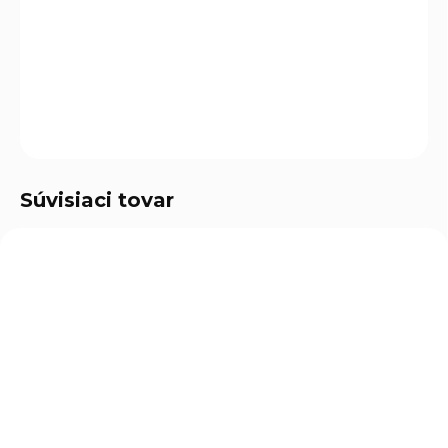
ovládaním pre jednoduchú správu na diaľku. Ideálny pre
menšie a stredne veľké budovy, poskytuje efektívnu a
ekologickú prevádzku aj pri nízkych teplotách až do -25°C.
DETAILNÉ INFORMÁCIE
OPÝTAŤ SA
Súvisiaci tovar
AKCIA
TIP
NA OBJEDNÁVKU
SKLADOM
(99 KS)
(41 KS)
Montáž tepelného
Modul vzdialeného