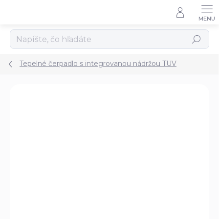
Prejsť
na
obsah
Hľadať
Tepelné čerpadlo s integrovanou nádržou TUV
Podrobnosti hodnotenia
Neohodnotené