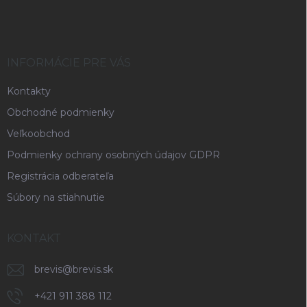
á
p
ä
t
i
INFORMÁCIE PRE VÁS
e
Kontakty
Obchodné podmienky
Veľkoobchod
Podmienky ochrany osobných údajov GDPR
Registrácia odberateľa
Súbory na stiahnutie
KONTAKT
brevis
@
brevis.sk
+421 911 388 112