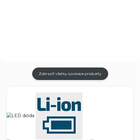
Táto oranžová čiapka od
COB LED, 350 lúmenov,
značky EXTOL LIGHT je
životnosť LED 100000 hodín
vybavená integrovaným
čelovým svetlom a je ideálnym
doplnkom pre outdoorové
aktivity, večerné prechádzky
alebo prácu v tme....
Zobraziť všetky súvisiace produkty