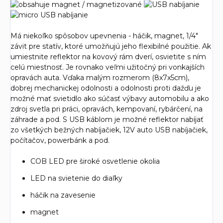
Má niekoľko spôsobov upevnenia - háčik, magnet, 1/4"
závit pre statív, ktoré umožňujú jeho flexibilné použitie. Ak
umiestnite reflektor na kovový rám dverí, osvietite s ním
celú miestnosť. Je rovnako veľmi užitočný pri vonkajších
opravách auta. Vďaka malým rozmerom (8x7x5cm),
dobrej mechanickej odolnosti a odolnosti proti dažďu je
možné mať svietidlo ako súčasť výbavy automobilu a ako
zdroj svetla pri práci, opravách, kempovaní, rybárčení, na
záhrade a pod. S USB káblom je možné reflektor nabíjať
zo všetkých bežných nabíjačiek, 12V auto USB nabíjačiek,
počítačov, powerbánk a pod.
COB LED pre široké osvetlenie okolia
LED na svietenie do diaľky
háčik na zavesenie
magnet