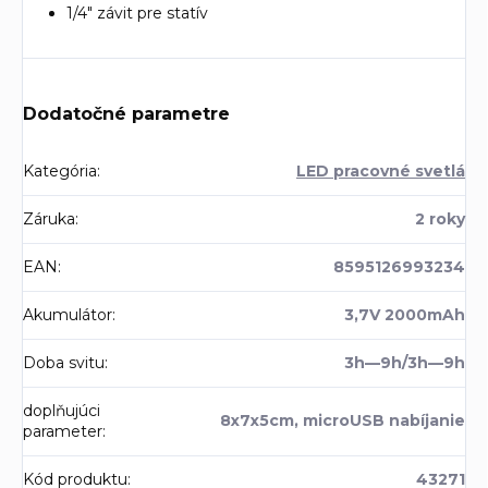
1/4" závit pre statív
Dodatočné parametre
Kategória
:
LED pracovné svetlá
Záruka
:
2 roky
EAN
:
8595126993234
Akumulátor
:
3,7V 2000mAh
Doba svitu
:
3h—9h/3h—9h
doplňujúci
8x7x5cm, microUSB nabíjanie
parameter
:
Kód produktu
:
43271