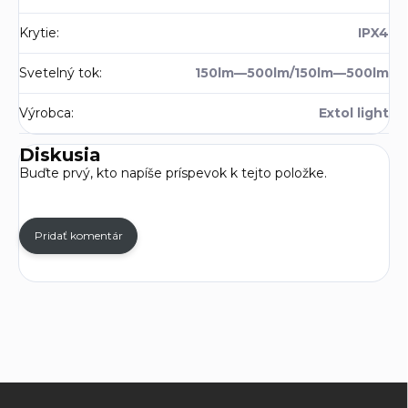
Krytie
:
IPX4
Svetelný tok
:
150lm—500lm/150lm—500lm
Výrobca
:
Extol light
Diskusia
Buďte prvý, kto napíše príspevok k tejto položke.
Pridať komentár
Z