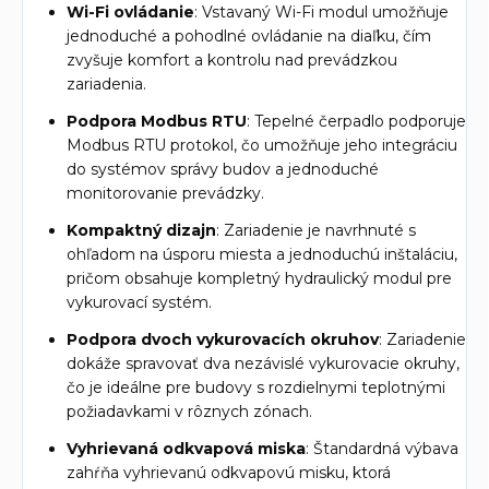
Wi-Fi ovládanie
: Vstavaný Wi-Fi modul umožňuje
jednoduché a pohodlné ovládanie na diaľku, čím
zvyšuje komfort a kontrolu nad prevádzkou
zariadenia.
Podpora Modbus RTU
: Tepelné čerpadlo podporuje
Modbus RTU protokol, čo umožňuje jeho integráciu
do systémov správy budov a jednoduché
monitorovanie prevádzky.
Kompaktný dizajn
: Zariadenie je navrhnuté s
ohľadom na úsporu miesta a jednoduchú inštaláciu,
pričom obsahuje kompletný hydraulický modul pre
vykurovací systém.
Podpora dvoch vykurovacích okruhov
: Zariadenie
dokáže spravovať dva nezávislé vykurovacie okruhy,
čo je ideálne pre budovy s rozdielnymi teplotnými
požiadavkami v rôznych zónach.
Vyhrievaná odkvapová miska
: Štandardná výbava
zahŕňa vyhrievanú odkvapovú misku, ktorá