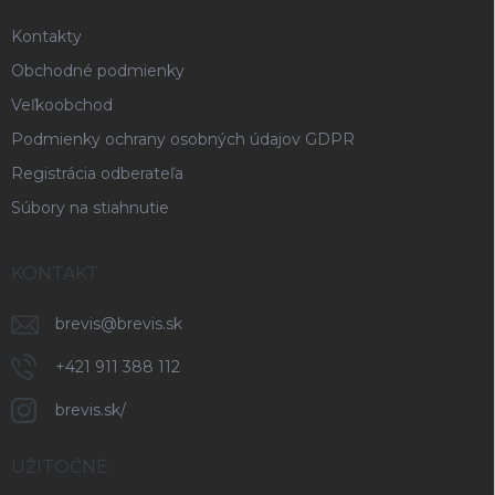
e
Kontakty
Obchodné podmienky
Veľkoobchod
Podmienky ochrany osobných údajov GDPR
Registrácia odberateľa
Súbory na stiahnutie
KONTAKT
brevis
@
brevis.sk
+421 911 388 112
brevis.sk/
UŽITOČNÉ