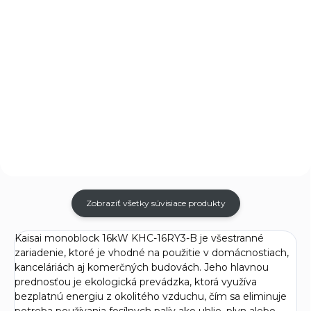
strednou polohou,
Jednotková
€60,99 / 1 ks
pripojenie 1"
Do košíka
cena:
Do košíka
Trojcestný zónový ventil
značky Honeywell je vysoko
Snímač teploty pre
kvalitné riešenie určené pre
klimatizácie a tepelné čerpadlá
riadenie prietoku v systémoch
Kaisai.
vykurovania a chladenia. Ventil
umožňuje efektívne regulovať...
Zobraziť všetky súvisiace produkty
Kaisai monoblock 16kW KHC-16RY3-B je všestranné
zariadenie, ktoré je vhodné na použitie v domácnostiach,
kanceláriách aj komerčných budovách. Jeho hlavnou
prednosťou je ekologická prevádzka, ktorá využíva
bezplatnú energiu z okolitého vzduchu, čím sa eliminuje
potreba používania fosílnych palív ako uhlie, plyn alebo