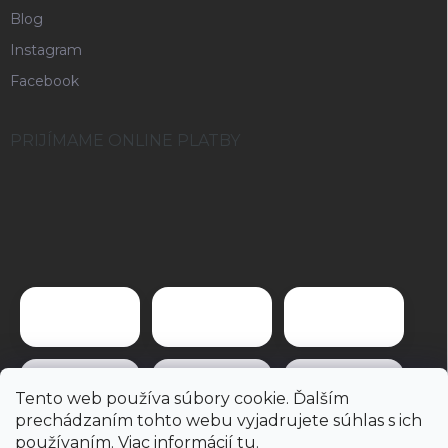
Blog
Instagram
Facebook
PRIJÍMAME ONLINE PLATBY
Tento web používa súbory cookie. Ďalším
prechádzaním tohto webu vyjadrujete súhlas s ich
používaním. Viac informácií
tu
.