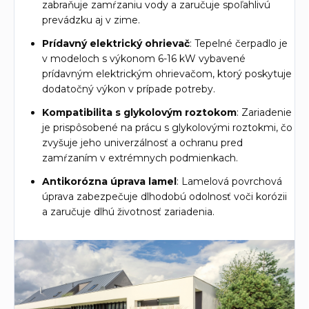
zabraňuje zamŕzaniu vody a zaručuje spoľahlivú
prevádzku aj v zime.
Prídavný elektrický ohrievač
: Tepelné čerpadlo je
v modeloch s výkonom 6-16 kW vybavené
prídavným elektrickým ohrievačom, ktorý poskytuje
dodatočný výkon v prípade potreby.
Kompatibilita s glykolovým roztokom
: Zariadenie
je prispôsobené na prácu s glykolovými roztokmi, čo
zvyšuje jeho univerzálnosť a ochranu pred
zamŕzaním v extrémnych podmienkach.
Antikorózna úprava lamel
: Lamelová povrchová
úprava zabezpečuje dlhodobú odolnosť voči korózii
a zaručuje dlhú životnosť zariadenia.