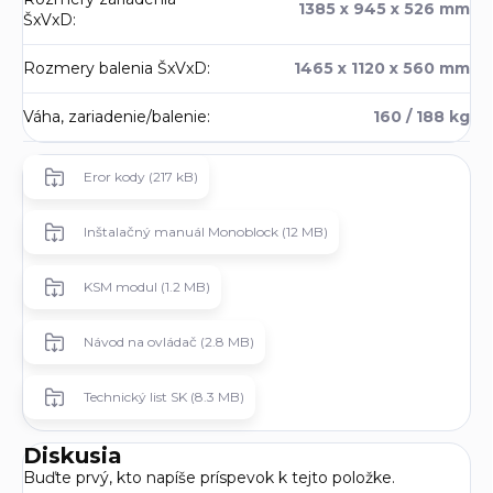
1385 x 945 x 526 mm
ŠxVxD
:
Rozmery balenia ŠxVxD
:
1465 x 1120 x 560 mm
Váha, zariadenie/balenie
:
160 / 188 kg
Eror kody (217 kB)
Inštalačný manuál Monoblock (12 MB)
KSM modul (1.2 MB)
Návod na ovládač (2.8 MB)
Technický list SK (8.3 MB)
Diskusia
Buďte prvý, kto napíše príspevok k tejto položke.