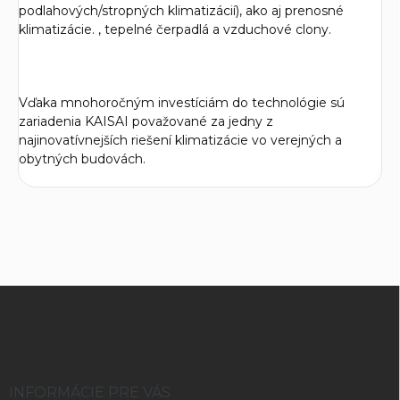
podlahových/stropných klimatizácií), ako aj prenosné
klimatizácie. , tepelné čerpadlá a vzduchové clony.
Vďaka mnohoročným investíciám do technológie sú
zariadenia KAISAI považované za jedny z
najinovatívnejších riešení klimatizácie vo verejných a
obytných budovách.
Z
á
p
ä
t
i
INFORMÁCIE PRE VÁS