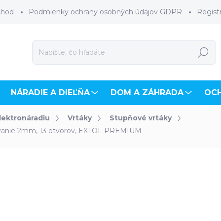
chod
Podmienky ochrany osobných údajov GDPR
Regist
Hľadať
NÁRADIE A DIEĽŇA
DOM A ZÁHRADA
OC
elektronáradiu
Vrtáky
Stupňové vrtáky
ovanie 2mm, 13 otvorov, EXTOL PREMIUM
hodnotenia
ZNAČKA:
EXTOL PREMIUM
€28,90
€23,50 bez DPH
Jednotková
SKLADOM
(1 KS)