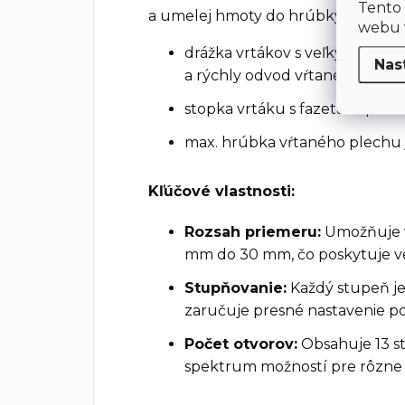
Tento
a umelej hmoty do hrúbky max. 4mm
webu v
drážka vrtákov s veľkým prie
Nas
a rýchly odvod vŕtaného mater
stopka vrtáku s fazetami pre 
max. hrúbka vŕtaného plechu
Kľúčové vlastnosti:
Rozsah priemeru:
Umožňuje v
mm do 30 mm, čo poskytuje veľk
Stupňovanie:
Každý stupeň j
zaručuje presné nastavenie p
Počet otvorov:
Obsahuje 13 s
spektrum možností pre rôzne v