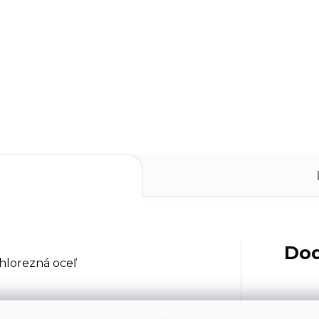
Dod
ch kovových materiálov, dreva
Kateg