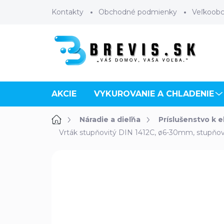
Prejsť
Kontakty
Obchodné podmienky
Veľkoob
na
obsah
AKCIE
VYKUROVANIE A CHLADENIE
Domov
Náradie a dieľňa
Príslušenstvo k 
Vrták stupňovitý DIN 1412C, ø6-30mm, stupň
Neohodnotené
Podrobnosti 