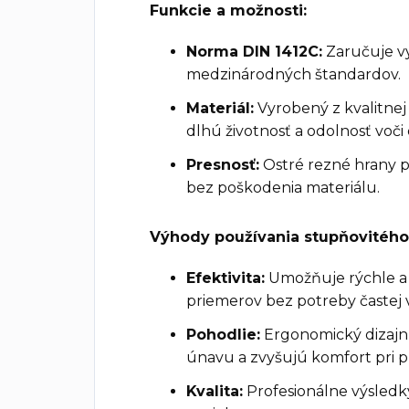
Funkcie a možnosti:
Norma DIN 1412C:
Zaručuje vy
medzinárodných štandardov.
Materiál:
Vyrobený z kvalitnej 
dlhú životnosť a odolnosť voči
Presnosť:
Ostré rezné hrany p
bez poškodenia materiálu.
Výhody používania stupňovitéh
Efektivita:
Umožňuje rýchle a
priemerov bez potreby častej 
Pohodlie:
Ergonomický dizajn
únavu a zvyšujú komfort pri pr
Kvalita:
Profesionálne výsledk