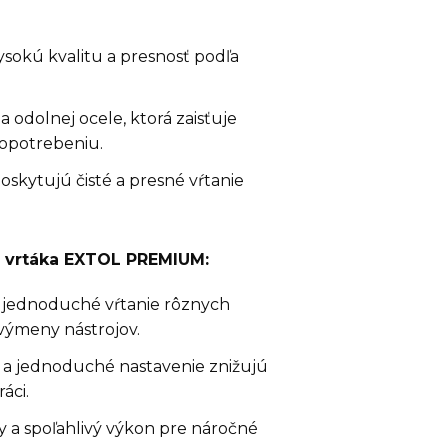
sokú kvalitu a presnosť podľa
a odolnej ocele, ktorá zaisťuje
 opotrebeniu.
oskytujú čisté a presné vŕtanie
o vrtáka EXTOL PREMIUM:
 jednoduché vŕtanie rôznych
výmeny nástrojov.
 a jednoduché nastavenie znižujú
áci.
y a spoľahlivý výkon pre náročné