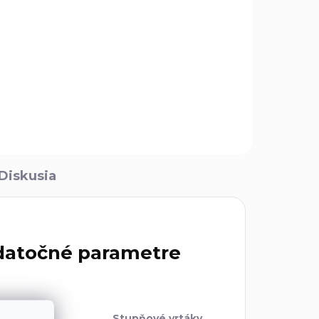
Diskusia
atočné parametre
ória
:
Stupňové vrtáky