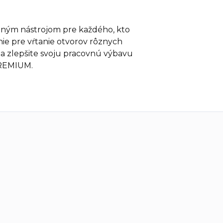
tným nástrojom pre každého, kto
nie pre vŕtanie otvorov rôznych
s a zlepšite svoju pracovnú výbavu
PREMIUM.