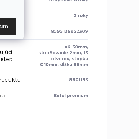
o
a
:
2 roky
sím
8595126952309
ø6-30mm,
ujúci
stupňovanie 2mm, 13
otvorov, stopka
eter
:
Ø10mm, dĺžka 95mm
roduktu
:
8801163
ca
:
Extol premium