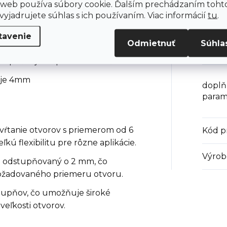
 web používa súbory cookie. Ďalším prechádzaním toht
, vrcholový uhol 118°.
yjadrujete súhlas s ich používaním. Viac informácií
tu
.
Záruk
rezom pre jednoduché vŕtanie
tavenie
iálu
Odmietnuť
Súhla
EAN
:
bezpečnejšie upnutie v skľučovadle
 je 4mm
doplň
param
ŕtanie otvorov s priemerom od 6
Kód p
ú flexibilitu pre rôzne aplikácie.
Výrob
e odstupňovaný o 2 mm, čo
ožadovaného priemeru otvoru.
tupňov, čo umožňuje široké
eľkosti otvorov.