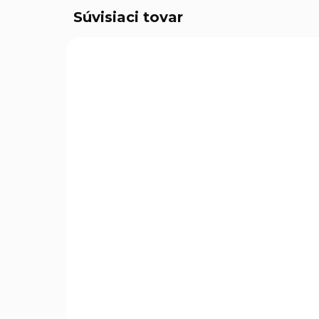
Súvisiaci tovar
SKLADOM
(2 KS)
Kladivo zámočnícke,
sklolaminátová
pogumovaná násada,
100g, EXTOL PREMIUM
€2,49
€2,02 bez DPH