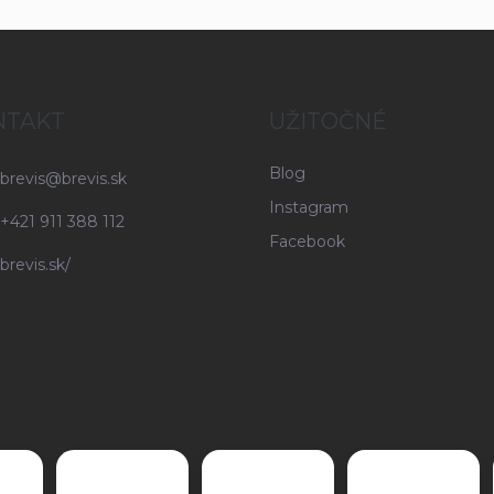
NTAKT
UŽITOČNÉ
Blog
brevis
@
brevis.sk
Instagram
+421 911 388 112
Facebook
brevis.sk/