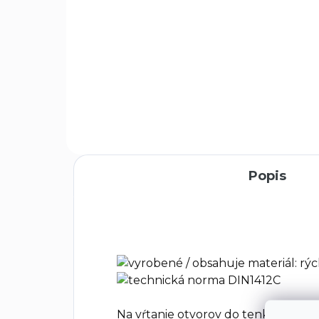
Do košíka
Zámočnícke kladivo od
značky EXTOL PREMIUM je
kvalitný nástroj určený na
presné a efektívne
vykonávanie rôznych úloh,
ktoré vyžadujú kladivo. Toto
kladivo je ideálne...
Popis
Na vŕtanie otvorov do tenkostenný