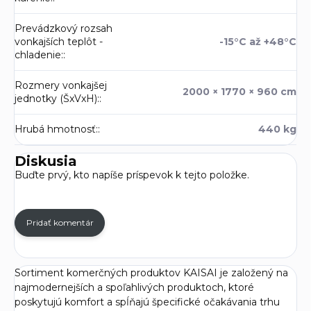
Prevádzkový rozsah
vonkajších teplôt -
-15°C až +48°C
chladenie:
:
Rozmery vonkajšej
2000 × 1770 × 960 cm
jednotky (ŠxVxH):
:
Hrubá hmotnosť:
:
440 kg
Diskusia
Buďte prvý, kto napíše príspevok k tejto položke.
Pridať komentár
Sortiment komerčných produktov KAISAI je založený na
najmodernejších a spoľahlivých produktoch, ktoré
poskytujú komfort a spĺňajú špecifické očakávania trhu