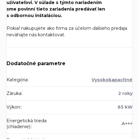
užívateľovi. V súlade s týmto nariadením
sme povinní tieto zariadenia predávať len
s odbornou inštaláciou.
Pokiaľ nakupujete ako firma za účelom ďalšieho predaja
neváhajte nás kontaktovať.
Dodatočné parametre
Kategória
:
Vysokokapacitné
Záruka
:
2 roky
Výkon:
:
65 kW
Energetická trieda
A+++
(chladenie):
: