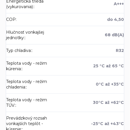
Energetická trieda
A+++
(vykurovania):
:
COP
:
do 4,50
Hlučnosť vonkajšej
68 dB(A)
jednotky:
:
Typ chladiva:
:
R32
Teplota vody - režim
25 °C až 65 °C
kúrenia:
:
Teplota vody - režim
0°C až +35°C
chladenia:
:
Teplota vody - režim
30°C až +62°C
TÚV:
:
Prevádzkový rozsah
vonkajších teplôt -
-25°C až +43°C
kúrenie:
: