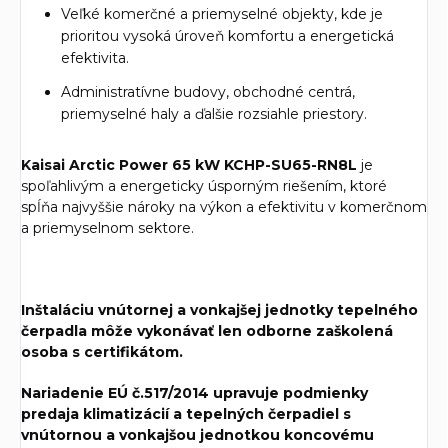
Veľké komerčné a priemyselné objekty, kde je
prioritou vysoká úroveň komfortu a energetická
efektivita.
Administratívne budovy, obchodné centrá,
priemyselné haly a ďalšie rozsiahle priestory.
Kaisai Arctic Power 65 kW KCHP-SU65-RN8L
je
spoľahlivým a energeticky úsporným riešením, ktoré
spĺňa najvyššie nároky na výkon a efektivitu v komerčnom
a priemyselnom sektore.
Inštaláciu vnútornej a vonkajšej jednotky tepelného
čerpadla môže vykonávať len odborne zaškolená
osoba s certifikátom.
Nariadenie EÚ č.517/2014 upravuje podmienky
predaja klimatizácií a tepelných čerpadiel s
vnútornou a vonkajšou jednotkou koncovému