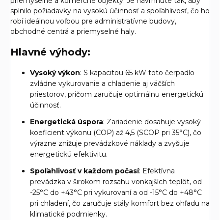
priemyselné a komerčné objekty. Je navrhnuté tak, aby
splnilo požiadavky na vysokú účinnosť a spoľahlivosť, čo ho
robí ideálnou voľbou pre administratívne budovy,
obchodné centrá a priemyselné haly.
Hlavné výhody:
Vysoký výkon
: S kapacitou 65 kW toto čerpadlo
zvládne vykurovanie a chladenie aj väčších
priestorov, pričom zaručuje optimálnu energetickú
účinnosť.
Energetická úspora
: Zariadenie dosahuje vysoký
koeficient výkonu (COP) až 4,5 (SCOP pri 35°C), čo
výrazne znižuje prevádzkové náklady a zvyšuje
energetickú efektivitu.
Spoľahlivosť v každom počasí
: Efektívna
prevádzka v širokom rozsahu vonkajších teplôt, od
-25°C do +43°C pri vykurovaní a od -15°C do +48°C
pri chladení, čo zaručuje stály komfort bez ohľadu na
klimatické podmienky.