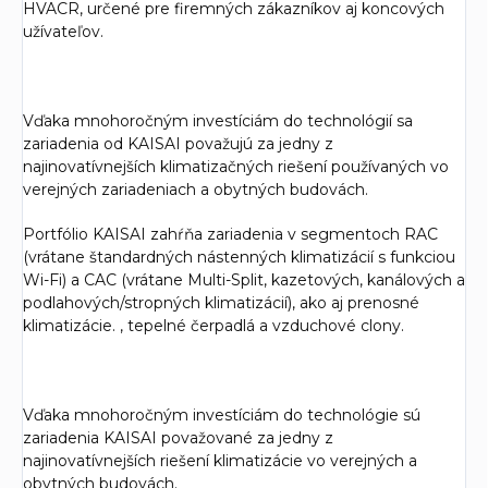
HVACR, určené pre firemných zákazníkov aj koncových
užívateľov.
Vďaka mnohoročným investíciám do technológií sa
zariadenia od KAISAI považujú za jedny z
najinovatívnejších klimatizačných riešení používaných vo
verejných zariadeniach a obytných budovách.
Portfólio KAISAI zahŕňa zariadenia v segmentoch RAC
(vrátane štandardných nástenných klimatizácií s funkciou
Wi-Fi) a CAC (vrátane Multi-Split, kazetových, kanálových a
podlahových/stropných klimatizácií), ako aj prenosné
klimatizácie. , tepelné čerpadlá a vzduchové clony.
Vďaka mnohoročným investíciám do technológie sú
zariadenia KAISAI považované za jedny z
najinovatívnejších riešení klimatizácie vo verejných a
obytných budovách.