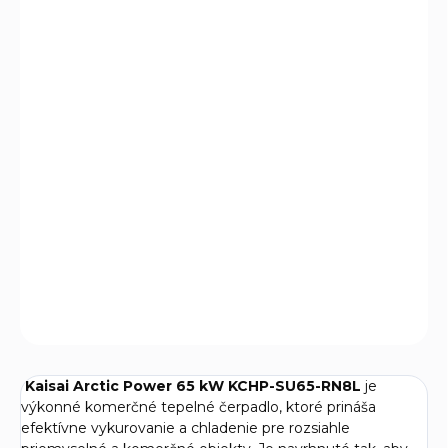
€20 699
€16 828,46 bez DPH
Jednotková
€20 699 / 1 ks
cena:
NA OBJEDNÁVKU
Kaisai Arctic Power KCHP-SU65-RN8L je 65kW tepelné
čerpadlo pre vykurovanie, chladenie a TÚV, ideálne pre
veľké komerčné a priemyselné objekty.
DETAILNÉ INFORMÁCIE
OPÝTAŤ SA
Kaisai Arctic Power 65 kW KCHP-SU65-RN8L
je
výkonné komerčné tepelné čerpadlo, ktoré prináša
efektívne vykurovanie a chladenie pre rozsiahle