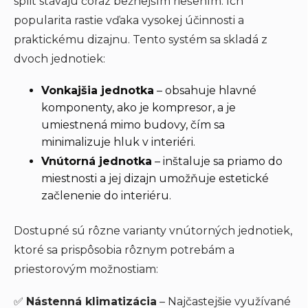
split stávajú čoraz bežnejším riešením. Ich
popularita rastie vďaka vysokej účinnosti a
praktickému dizajnu. Tento systém sa skladá z
dvoch jednotiek:
Vonkajšia jednotka
– obsahuje hlavné
komponenty, ako je kompresor, a je
umiestnená mimo budovy, čím sa
minimalizuje hluk v interiéri.
Vnútorná jednotka
– inštaluje sa priamo do
miestnosti a jej dizajn umožňuje estetické
začlenenie do interiéru.
Dostupné sú rôzne varianty vnútorných jednotiek,
ktoré sa prispôsobia rôznym potrebám a
priestorovým možnostiam:
✅
Nástenná klimatizácia
– Najčastejšie využívané