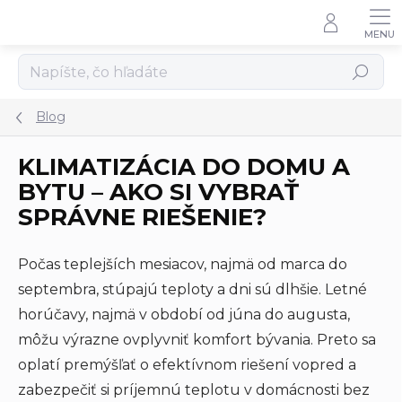
Prejsť
na
obsah
Hľadať
Blog
KLIMATIZÁCIA DO DOMU A
BYTU – AKO SI VYBRAŤ
SPRÁVNE RIEŠENIE?
Počas teplejších mesiacov, najmä od marca do
septembra, stúpajú teploty a dni sú dlhšie. Letné
horúčavy, najmä v období od júna do augusta,
môžu výrazne ovplyvniť komfort bývania. Preto sa
oplatí premýšľať o efektívnom riešení vopred a
zabezpečiť si príjemnú teplotu v domácnosti bez