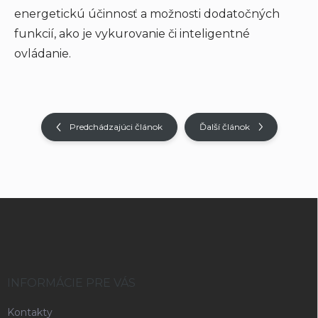
energetickú účinnosť a možnosti dodatočných
funkcií, ako je vykurovanie či inteligentné
ovládanie.
Predchádzajúci článok
Ďalší článok
Z
á
p
ä
t
i
INFORMÁCIE PRE VÁS
e
Kontakty