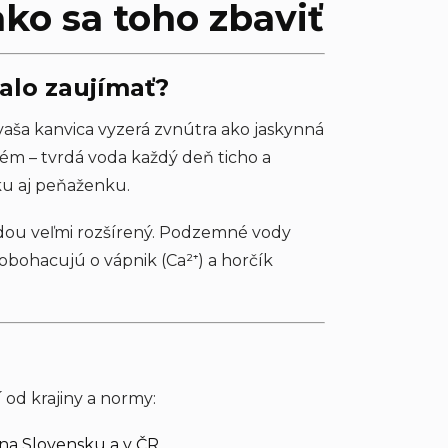
ako sa toho zbaviť
malo zaujímať?
 vaša kanvica vyzerá zvnútra ako jaskynná
ém – tvrdá voda každý deň ticho a
ku aj peňaženku.
vodou veľmi rozšírený. Podzemné vody
obohacujú o vápnik (Ca²⁺) a horčík
 od krajiny a normy:
 na Slovensku a v ČR