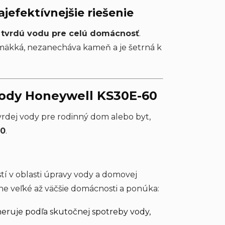
efektívnejšie riešenie
ši tvrdú vodu pre celú domácnosť
.
 mäkká, nezanecháva kameň a je šetrná k
vody Honeywell KS30E-60
vrdej vody pre rodinný dom alebo byt,
60
.
tí v oblasti úpravy vody a domovej
ne veľké až väčšie domácnosti a ponúka:
neruje podľa skutočnej spotreby vody,