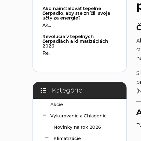
e
Ako nainštalovať tepelné
l
čerpadlo, aby ste znížili svoje
účty za energie?
Ak...
Č
Revolúcia v tepelných
A
čerpadlách a klimatizáciách
2026
s
Re...
n
S
p
Kategórie
(
Preskočiť
kategórie
Akcie
A
Vykurovanie a Chladenie
T
Novinky na rok 2026
Klimatizácie