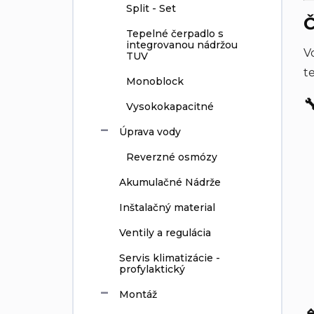
Split - Set
Č
Tepelné čerpadlo s
integrovanou nádržou
V
TUV
t
Monoblock

Vysokokapacitné
Úprava vody
Reverzné osmózy
Akumulačné Nádrže
Inštalačný material
Ventily a regulácia
Servis klimatizácie -
profylaktický
Montáž