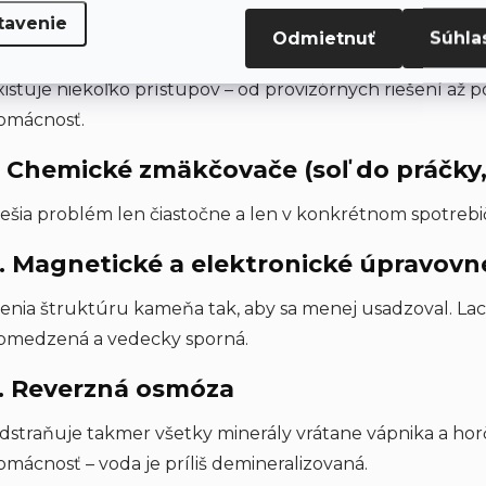
tavenie
Odmietnuť
Súhla
ko sa dá problém tvrdej vody rieši
xistuje niekoľko prístupov – od provizórnych riešení a
omácnosť.
. Chemické zmäkčovače (soľ do práčky
iešia problém len čiastočne a len v konkrétnom spotrebi
. Magnetické a elektronické úpravovn
enia štruktúru kameňa tak, aby sa menej usadzoval. Lacne
bmedzená a vedecky sporná.
. Reverzná osmóza
dstraňuje takmer všetky minerály vrátane vápnika a horč
omácnosť – voda je príliš demineralizovaná.