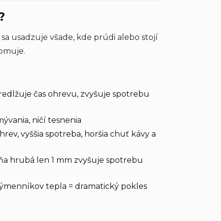
?
a usadzuje všade, kde prúdi alebo stojí
domuje.
redlžuje čas ohrevu, zvyšuje spotrebu
ývania, ničí tesnenia
rev, vyššia spotreba, horšia chuť kávy a
ňa hrubá len 1 mm zvyšuje spotrebu
výmenníkov tepla = dramatický pokles