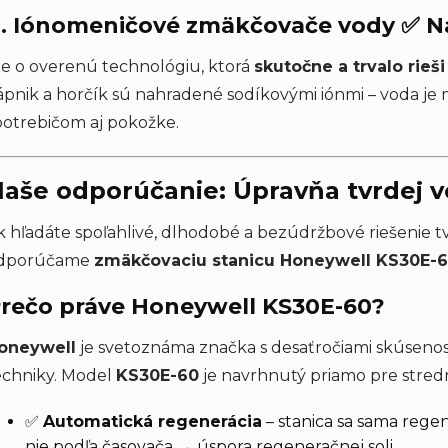
. Iónomeničové zmäkčovače vody ✅ Naj
de o overenú technológiu, ktorá
skutočne a trvalo rie
ápnik a horčík sú nahradené sodíkovými iónmi – voda je
potrebičom aj pokožke.
aše odporúčanie: Úpravňa tvrdej 
k hľadáte spoľahlivé, dlhodobé a bezúdržbové riešenie t
dporúčame
zmäkčovaciu stanicu Honeywell KS30E-
rečo práve Honeywell KS30E-60?
oneywell
je svetoznáma značka s desaťročiami skúsenos
echniky. Model
KS30E-60
je navrhnutý priamo pre stred
✅
Automatická regenerácia
– stanica sa sama rege
nie podľa časovača → úspora regeneračnej soli