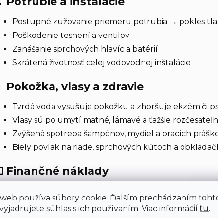
 Potrubie a inštalácie
Postupné zužovanie priemeru potrubia → pokles tl
Poškodenie tesnení a ventilov
Zanášanie sprchových hlavíc a batérií
Skrátená životnosť celej vodovodnej inštalácie
 Pokožka, vlasy a zdravie
Tvrdá voda vysušuje pokožku a zhoršuje ekzém či p
Vlasy sú po umytí matné, lámavé a ťažšie rozčesateľ
Zvýšená spotreba šampónov, mydiel a pracích práškov
Biely povlak na riade, sprchových kútoch a obklada
 Finančné náklady
túdie ukazujú, že domácnosť s veľmi tvrdou vodou platí r
 web používa súbory cookie. Ďalším prechádzaním toht
istiacich prostriedkoch a opravách spotrebičov. Zmäkčova
yjadrujete súhlas s ich používaním. Viac informácií
tu
.