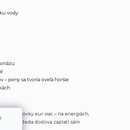
aku vody
soriázu
né
 – peny sa tvoria oveľa horšie
čkách
očne o stovky eur viac – na energiách,
o
č vody sa teda doslova zaplatí sám.