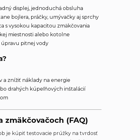
adný displej, jednoduchá obsluha
ne bojlera, práčky, umývačky aj sprchy
ica s vysokou kapacitou zmäkčovania
ckej miestnosti alebo kotolne
 úpravu pitnej vody
a?
v a znížiť náklady na energie
ebo drahých kúpeľňových inštalácií
émom
 a zmäkčovačoch (FAQ)
 je kúpiť testovacie prúžky na tvrdosť