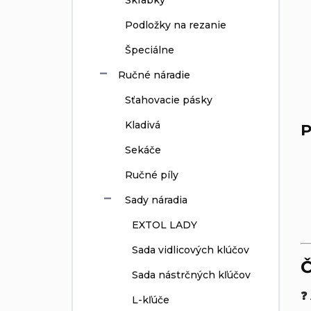
Škrabky
Podložky na rezanie
Špeciálne
Ručné náradie
Sťahovacie pásky
Kladivá
P
Sekáče
Ručné píly
Sady náradia
EXTOL LADY
Sada vidlicových klúčov
Č
Sada nástrčných kľúčov
❓
L-kľúče