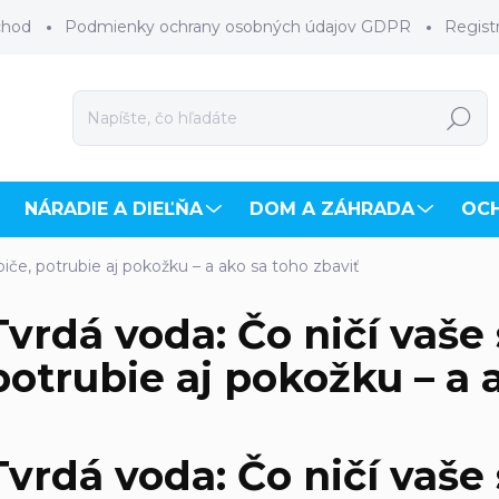
chod
Podmienky ochrany osobných údajov GDPR
Regist
Hľadať
NÁRADIE A DIEĽŇA
DOM A ZÁHRADA
OC
biče, potrubie aj pokožku – a ako sa toho zbaviť
Tvrdá voda: Čo ničí vaše
potrubie aj pokožku – a 
Tvrdá voda: Čo ničí vaše