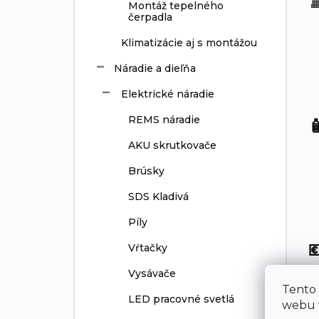

Montáž tepelného
čerpadla
Klimatizácie aj s montážou
Náradie a dieľňa
Elektrické náradie
REMS náradie

AKU skrutkovače
Brúsky
SDS Kladivá
Píly

Vŕtačky
Vysávače
Š
Tento
LED pracovné svetlá
č
webu v