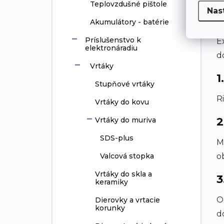
Teplovzdušné pištole
Nas
A
Akumulátory - batérie
Príslušenstvo k
E
elektronáradiu
d
Vrtáky
1
Stupňové vrtáky
R
Vrtáky do kovu
2
Vrtáky do muriva
SDS-plus
M
Valcová stopka
o
Vrtáky do skla a
3
keramiky
O
Dierovky a vrtacie
korunky
d