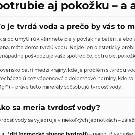
potrubie aj pokožku – a 
o je tvrdá voda a prečo by vás to 
k si po umytí rúk všimnete biely povlak na batérii, alebo
tena, máte doma tvrdú vodu. Nejde len o estetický probl
enápadne poškodzuje vaše spotrebiče, potrubie, pokož
lovensko patrí medzi krajiny, kde je problém s tvrdou 
rechádzajú cez vápencové a dolomitové horniny, kde sa 
Mg²⁺) – práve tieto minerály spôsobujú tvrdosť vody.
ko sa meria tvrdosť vody?
vrdosť vody sa vyjadruje v niekoľkých jednotkách – záleží
°dH (nemecké stupne tvrdosti)
– najpoužívanejšie