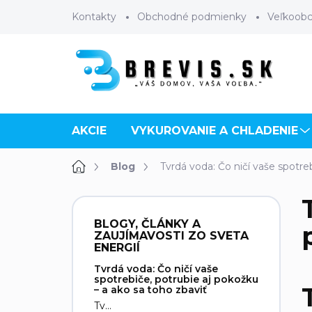
Prejsť
Kontakty
Obchodné podmienky
Veľkoob
na
obsah
AKCIE
VYKUROVANIE A CHLADENIE
Domov
Blog
Tvrdá voda: Čo ničí vaše spotre
B
o
BLOGY, ČLÁNKY A
č
ZAUJÍMAVOSTI ZO SVETA
n
ENERGIÍ
ý
Tvrdá voda: Čo ničí vaše
p
spotrebiče, potrubie aj pokožku
– a ako sa toho zbaviť
a
Tv...
n