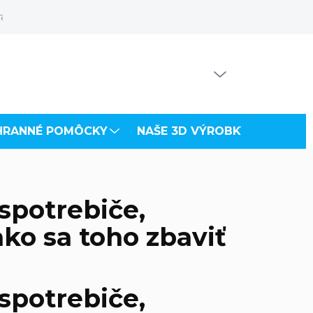
rácia odberateľa
Súbory na stiahnutie
PRÁZDNY KOŠÍK
NÁKUPNÝ
KOŠÍK
HRANNÉ POMÔCKY
NAŠE 3D VÝROBKY
VZDU
 spotrebiče,
ako sa toho zbaviť
 spotrebiče,