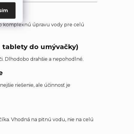
sím
ť?
ž po komplexnú úpravu vody pre celú
, tablety do umývačky)
či. Dlhodobo drahšie a nepohodlné.
e
jšie riešenie, ale účinnosť je
íka. Vhodná na pitnú vodu, nie na celú