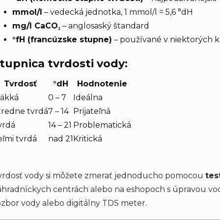
mmol/l
– vedecká jednotka, 1 mmol/l = 5,6 °dH
mg/l CaCO₃
– anglosaský štandard
°fH (francúzske stupne)
– používané v niektorých k
tupnica tvrdosti vody:
Tvrdosť
°dH
Hodnotenie
äkká
0 – 7
Ideálna
tredne tvrdá
7 – 14
Prijateľná
vrdá
14 – 21
Problematická
eľmi tvrdá
nad 21
Kritická
vrdosť vody si môžete zmerať jednoducho pomocou
tes
áhradníckych centrách alebo na eshopoch s úpravou vody
ozbor vody alebo digitálny TDS meter.