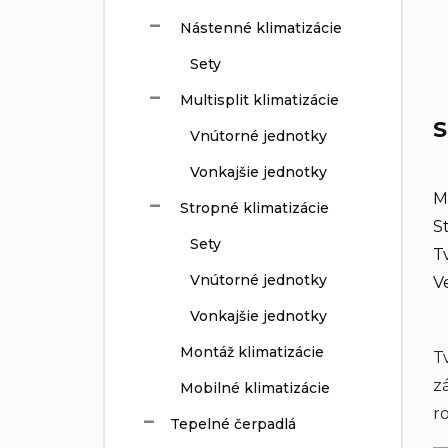
Nástenné klimatizácie
Sety
Multisplit klimatizácie
S
Vnútorné jednotky
Vonkajšie jednotky
M
Stropné klimatizácie
S
Sety
T
Vnútorné jednotky
V
Vonkajšie jednotky
Montáž klimatizácie
T
z
Mobilné klimatizácie
r
Tepelné čerpadlá