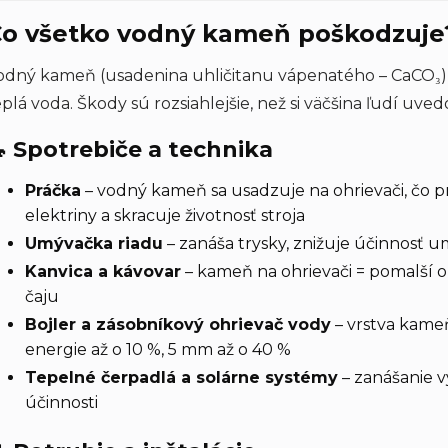
o všetko vodný kameň poškodzuje
odný kameň (usadenina uhličitanu vápenatého – CaCO₃) s
eplá voda. Škody sú rozsiahlejšie, než si väčšina ľudí uve
 Spotrebiče a technika
Práčka
– vodný kameň sa usadzuje na ohrievači, čo p
elektriny a skracuje životnosť stroja
Umývačka riadu
– zanáša trysky, znižuje účinnosť um
Kanvica a kávovar
– kameň na ohrievači = pomalší oh
čaju
Bojler a zásobníkový ohrievač vody
– vrstva kame
energie až o 10 %, 5 mm až o 40 %
Tepelné čerpadlá a solárne systémy
– zanášanie 
účinnosti