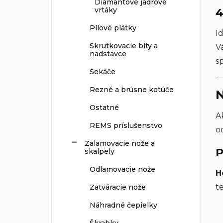
Diamantové jadrové
vrtáky
4
Pílové plátky
I
Skrutkovacie bity a
V
nadstavce
s
Sekáče
Rezné a brúsne kotúče
N
Ostatné
A
REMS príslušenstvo
o
Zalamovacie nože a
P
skalpely
Odlamovacie nože
H
t
Zatváracie nože
Náhradné čepielky