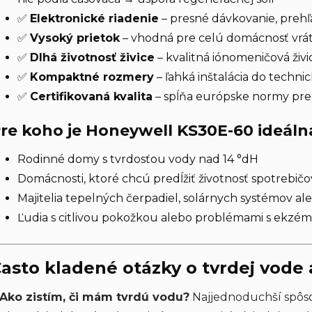
✅
Elektronické riadenie
– presné dávkovanie, prehľ
✅
Vysoký prietok
– vhodná pre celú domácnosť vráta
✅
Dlhá životnosť živice
– kvalitná iónomeničová živ
✅
Kompaktné rozmery
– ľahká inštalácia do techni
✅
Certifikovaná kvalita
– spĺňa európske normy pre
re koho je Honeywell KS30E-60 ideáln
Rodinné domy s tvrdosťou vody nad 14 °dH
Domácnosti, ktoré chcú predĺžiť životnosť spotrebičo
Majitelia tepelných čerpadiel, solárnych systémov al
Ľudia s citlivou pokožkou alebo problémami s ekz
asto kladené otázky o tvrdej vode
 Ako zistím, či mám tvrdú vodu?
Najjednoduchší spôsob