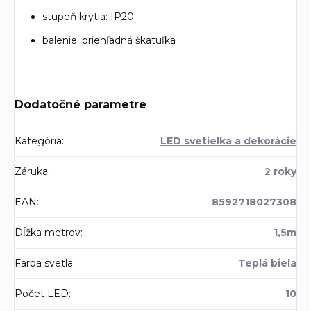
stupeň krytia: IP20
balenie: priehľadná škatuľka
Dodatočné parametre
Kategória
:
LED svetielka a dekorácie
Záruka
:
2 roky
EAN
:
8592718027308
Dĺžka metrov
:
1,5m
Farba svetla
:
Teplá biela
Počet LED
:
10