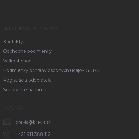
á
p
ä
t
i
INFORMÁCIE PRE VÁS
e
Kontakty
Obchodné podmienky
Veľkoobchod
Podmienky ochrany osobných údajov GDPR
Registrácia odberateľa
Súbory na stiahnutie
KONTAKT
brevis
@
brevis.sk
+421 911 388 112