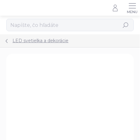
Prejsť
na
obsah
Hľadať
LED svetielka a dekorácie
Podrobnosti hodnotenia
Neohodnotené
ZNAČKA:
SOLIGHT