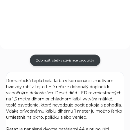
stojanom vnesie do interiéru
studenými bielymi LED
nádych noblesy a pokoja. S
diódami na striebornom drôte
priemerom 45 cm a celkovou
je ideálna na vytvorenie
výškou 66 cm sa stane
jemného, čistého a jasného
výraznou dominantou na stole,
osvetlenia. Vďaka
komode alebo...
integrovanému časovaču,
ktorý...
Zobraziť všetky súvisiace produkty
Romantická teplá biela farba v kombinácii s motívom
hviezdy robí z tejto LED reťaze dokonalý doplnok k
vianočným dekoráciám. Desať diód LED rozmiestnených
na 1,5 metra dlhom priehľadnom kábli vytvára mäkké,
teplé osvetlenie, ktoré navodzuje pocit pokoja a pohodlia.
Vďaka prívodnému káblu dlhému 1 meter ju možno ľahko
umiestniť na okno, poličku alebo veniec.
Reťaz je napájaná dvoma batériami AA a pri použití