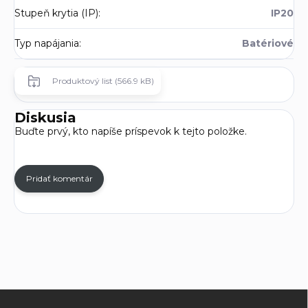
Stupeň krytia (IP)
:
IP20
Typ napájania
:
Batériové
Produktový list (566.9 kB)
Diskusia
Buďte prvý, kto napíše príspevok k tejto položke.
Pridať komentár
Z