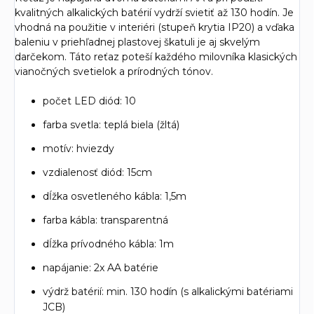
kvalitných alkalických batérií vydrží svietiť až 130 hodín. Je
vhodná na použitie v interiéri (stupeň krytia IP20) a vďaka
baleniu v priehľadnej plastovej škatuli je aj skvelým
darčekom. Táto reťaz poteší každého milovníka klasických
vianočných svetielok a prírodných tónov.
počet LED diód: 10
farba svetla: teplá biela (žltá)
motív: hviezdy
vzdialenosť diód: 15cm
dĺžka osvetleného kábla: 1,5m
farba kábla: transparentná
dĺžka prívodného kábla: 1m
napájanie: 2x AA batérie
výdrž batérií: min. 130 hodín (s alkalickými batériami
JCB)