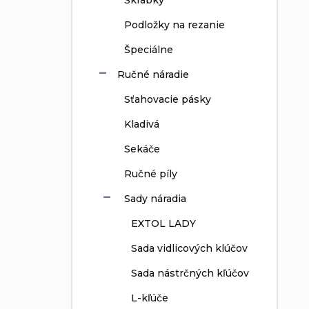
Škrabky
Podložky na rezanie
Špeciálne
Ručné náradie
Sťahovacie pásky
Kladivá
Sekáče
Ručné píly
Sady náradia
EXTOL LADY
Sada vidlicových klúčov
Sada nástrčných kľúčov
L-kľúče