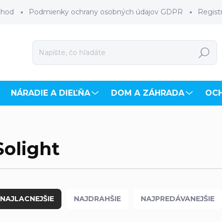
chod
Podmienky ochrany osobných údajov GDPR
Regist
Hľadať
NÁRADIE A DIEĽŇA
DOM A ZÁHRADA
OC
Solight
NAJLACNEJŠIE
NAJDRAHŠIE
NAJPREDÁVANEJŠIE