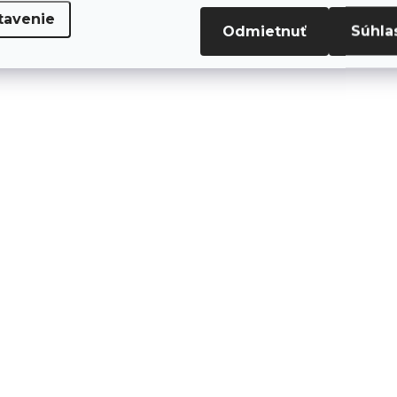
vianočnú alebo celoročnú
prináša čaro tradičných
tavenie
dekoráciu. Vďaka
Vianoc. Reťaz je vybav
Odmietnuť
Súhla
mäkkému a ohybnému
10 LED...
dizajnu sa...
SKLADOM
SKLA
(3 KS)
(
Solight LED kovový
Solight LED viano
vianočný stromček,
gula sklenená, 10L
2x AA
2x AA, IP20
€5,90
€5,90
€4,80 bez DPH
€4,80 bez DPH