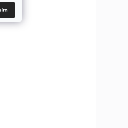
10 LED diód, ktoré
ená
vyžarujú teplé biele svetlo,
sím
ideálne na...
DOM
VYPREDANÉ
5 KS)
Solight LED vonkajšia
čná
vianočná reťaz,
ED,
50LED, 5m, 8 funkcií,
IP44, 3x AA, studená
€5,90
biela
€4,80 bez DPH
Detail