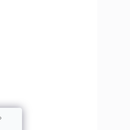
DOM
SKLADOM
3 KS)
(2 KS)
čná
Solight LED reťaz
vianočné gule
 AA
bavlnené, 10LED, 1m,
2x AA, IP20
€5,69
€4,63 bez DPH
Do košíka
ými
Štýlová LED reťaz s
e
bavlnenými guľôčkami je
jemnou a elegantnou
o
ým
dekoráciou pre váš domov.
éru
Na dĺžke 1,5 metra nájdete