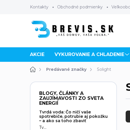
Prejsť
Kontakty
Obchodné podmienky
Veľkoob
na
obsah
AKCIE
VYKUROVANIE A CHLADENIE
Domov
Predávané značky
Solight
B
o
BLOGY, ČLÁNKY A
č
ZAUJÍMAVOSTI ZO SVETA
n
ENERGIÍ
R
ý
Tvrdá voda: Čo ničí vaše
a
p
spotrebiče, potrubie aj pokožku
d
– a ako sa toho zbaviť
a
e
Tv...
n