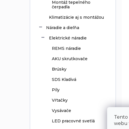
Montáž tepelného
čerpadla
Klimatizácie aj s montážou
Náradie a dieľňa
Elektrické náradie
REMS náradie
AKU skrutkovače
Brúsky
SDS Kladivá
Píly
Vŕtačky
Vysávače
Tento
LED pracovné svetlá
webu v