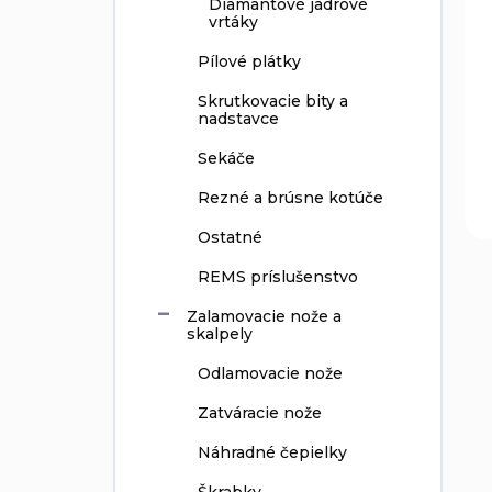
Diamantové jadrové
vrtáky
Pílové plátky
Skrutkovacie bity a
nadstavce
Sekáče
Rezné a brúsne kotúče
Ostatné
REMS príslušenstvo
Zalamovacie nože a
skalpely
Odlamovacie nože
Zatváracie nože
Náhradné čepielky