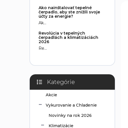
n
V
e
Ako nainštalovať tepelné
i
ý
l
čerpadlo, aby ste znížili svoje
e
p
účty za energie?
p
i
Ak...
r
s
Revolúcia v tepelných
o
p
čerpadlách a klimatizáciách
d
r
2026
u
o
Re...
k
d
t
u
o
k
v
t
o
Kategórie
v
Preskočiť
kategórie
Akcie
Vykurovanie a Chladenie
Novinky na rok 2026
Klimatizácie