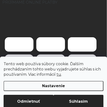
PRIJÍMAME ONLINE PLATBY
Tento web používa súbory cookie. Ďalším
prechádzaním tohto webu vyjadrujete súhlas s ich
používaním. Viac informácií
tu
.
Nastavenie
Copyright 2026
brevis.sk
. Všetky práva vyhradené.
Odmietnuť
Súhlasím
Vytvoril Shoptet