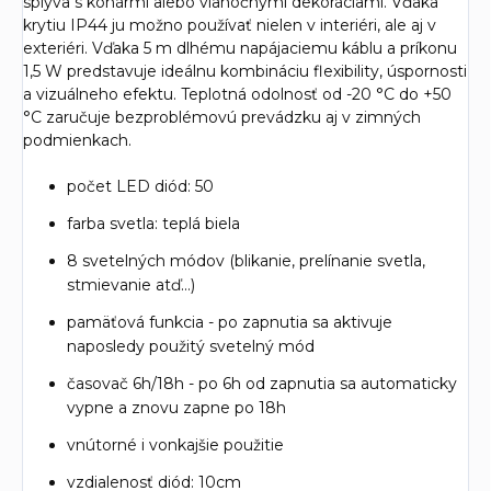
splýva s konármi alebo vianočnými dekoráciami. Vďaka
krytiu IP44 ju možno používať nielen v interiéri, ale aj v
exteriéri. Vďaka 5 m dlhému napájaciemu káblu a príkonu
1,5 W predstavuje ideálnu kombináciu flexibility, úspornosti
a vizuálneho efektu. Teplotná odolnosť od -20 °C do +50
°C zaručuje bezproblémovú prevádzku aj v zimných
podmienkach.
počet LED diód: 50
farba svetla: teplá biela
8 svetelných módov (blikanie, prelínanie svetla,
stmievanie atď...)
pamäťová funkcia - po zapnutia sa aktivuje
naposledy použitý svetelný mód
časovač 6h/18h - po 6h od zapnutia sa automaticky
vypne a znovu zapne po 18h
vnútorné i vonkajšie použitie
vzdialenosť diód: 10cm