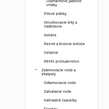
Diamantové jadrové
vrtáky
Pílové plátky
Skrutkovacie bity a
nadstavce
Sekáče
Rezné a brúsne kotúče
Ostatné
REMS príslušenstvo
Zalamovacie nože a
skalpely
Odlamovacie nože
Zatváracie nože
Náhradné čepielky