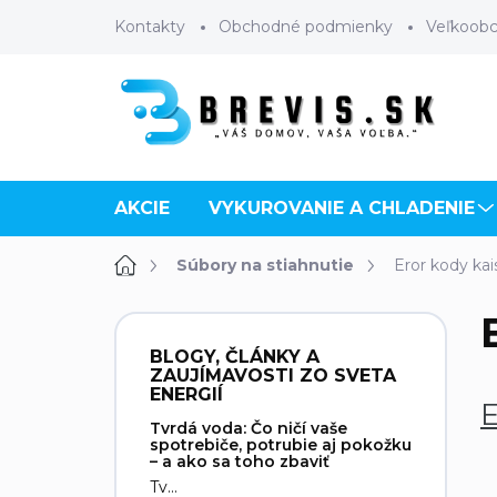
Prejsť
Kontakty
Obchodné podmienky
Veľkoob
na
obsah
AKCIE
VYKUROVANIE A CHLADENIE
Domov
Súbory na stiahnutie
Eror kody ka
B
o
BLOGY, ČLÁNKY A
č
ZAUJÍMAVOSTI ZO SVETA
n
ENERGIÍ
ý
Tvrdá voda: Čo ničí vaše
p
spotrebiče, potrubie aj pokožku
– a ako sa toho zbaviť
a
Tv...
n