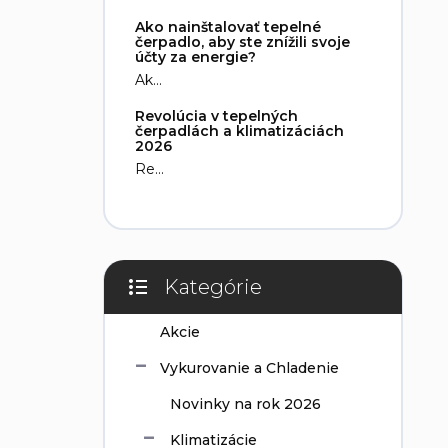
e
Ako nainštalovať tepelné
l
čerpadlo, aby ste znížili svoje
účty za energie?
Ak...
Revolúcia v tepelných
čerpadlách a klimatizáciách
2026
Re...
Kategórie
Preskočiť
kategórie
Akcie
Vykurovanie a Chladenie
Novinky na rok 2026
Klimatizácie