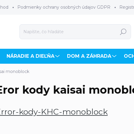
chod
Podmienky ochrany osobných údajov GDPR
Regist
Hľadať
NÁRADIE A DIEĽŇA
DOM A ZÁHRADA
OC
isai monoblock
Eror kody kaisai monob
Error-kody-KHC-monoblock