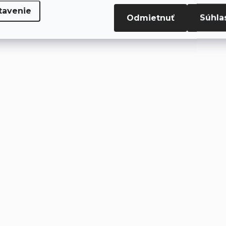
tavenie
Odmietnuť
Súhla