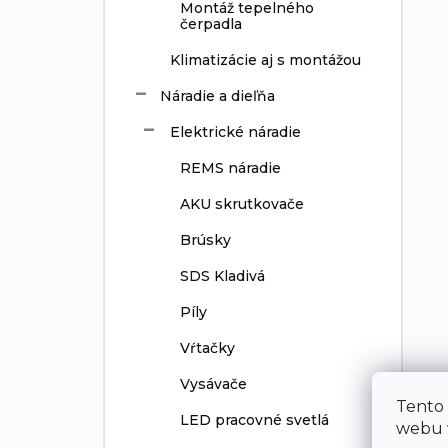
Montáž tepelného
čerpadla
Klimatizácie aj s montážou
Náradie a dieľňa
Elektrické náradie
REMS náradie
AKU skrutkovače
Brúsky
SDS Kladivá
Píly
Vŕtačky
Vysávače
Tento
LED pracovné svetlá
webu v