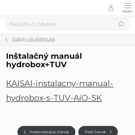
Prejsť
na
obsah
Hľadať
Súbory na stiahnutie
Inštalačný manuál
hydrobox+TUV
KAISAI-instalacny-manual-
hydrobox-s-TUV-AiO-SK
Predchádzajúci článok
Ďalší článok