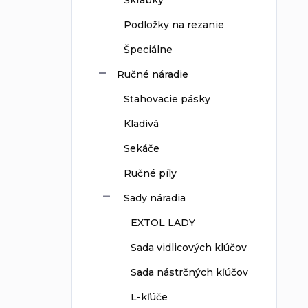
Škrabky
Podložky na rezanie
Špeciálne
Ručné náradie
Sťahovacie pásky
Kladivá
Sekáče
Ručné píly
Sady náradia
EXTOL LADY
Sada vidlicových klúčov
Sada nástrčných kľúčov
L-kľúče