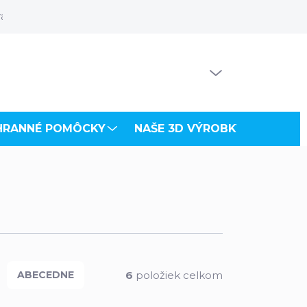
rácia odberateľa
Súbory na stiahnutie
PRÁZDNY KOŠÍK
NÁKUPNÝ
KOŠÍK
HRANNÉ POMÔCKY
NAŠE 3D VÝROBKY
VZDU
6
položiek celkom
ABECEDNE