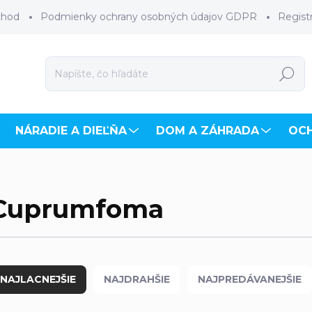
chod
Podmienky ochrany osobných údajov GDPR
Regist
Hľadať
NÁRADIE A DIEĽŇA
DOM A ZÁHRADA
OC
Cuprumfoma
NAJLACNEJŠIE
NAJDRAHŠIE
NAJPREDÁVANEJŠIE