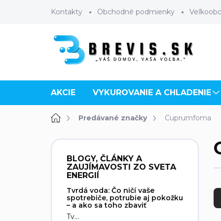
Prejsť
Kontakty
Obchodné podmienky
Veľkoob
na
obsah
AKCIE
VYKUROVANIE A CHLADENIE
Domov
Predávané značky
Cuprumfoma
B
o
BLOGY, ČLÁNKY A
č
ZAUJÍMAVOSTI ZO SVETA
n
ENERGIÍ
R
ý
Tvrdá voda: Čo ničí vaše
a
p
spotrebiče, potrubie aj pokožku
d
– a ako sa toho zbaviť
a
e
Tv...
n