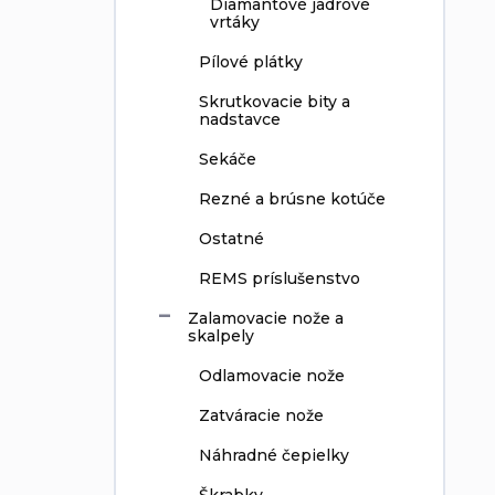
Diamantové jadrové
vrtáky
Pílové plátky
Skrutkovacie bity a
nadstavce
Sekáče
Rezné a brúsne kotúče
Ostatné
REMS príslušenstvo
Zalamovacie nože a
skalpely
Odlamovacie nože
Zatváracie nože
Náhradné čepielky