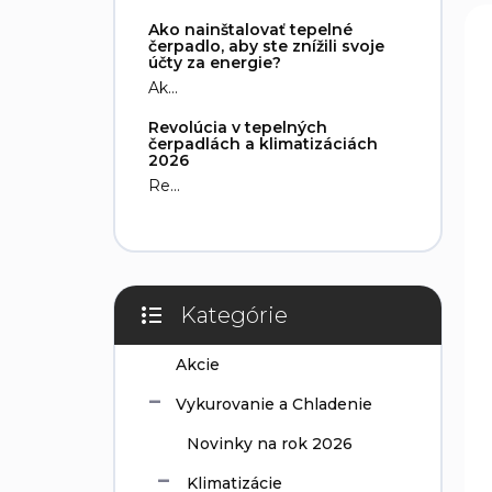
n
V
e
Ako nainštalovať tepelné
i
ý
l
čerpadlo, aby ste znížili svoje
e
p
účty za energie?
p
i
Ak...
r
s
Revolúcia v tepelných
o
p
čerpadlách a klimatizáciách
d
r
2026
u
o
Re...
k
d
t
u
o
k
v
t
o
Kategórie
v
Preskočiť
kategórie
Akcie
Vykurovanie a Chladenie
Novinky na rok 2026
Klimatizácie