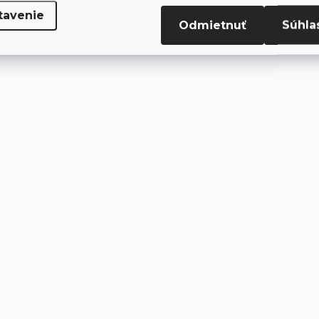
tavenie
Odmietnuť
Súhla