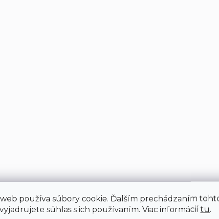
a
c
i
e
p
r
v
k
y
v
ý
p
i
s
u
 web používa súbory cookie. Ďalším prechádzaním toht
yjadrujete súhlas s ich používaním. Viac informácií
tu
.