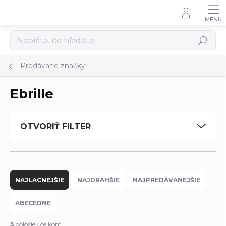
Prejsť
na
obsah
Hľadať
Predávané značky
Ebrille
OTVORIŤ FILTER
R
a
NAJLACNEJŠIE
NAJDRAHŠIE
NAJPREDÁVANEJŠIE
d
e
ABECEDNE
n
i
5
položiek celkom