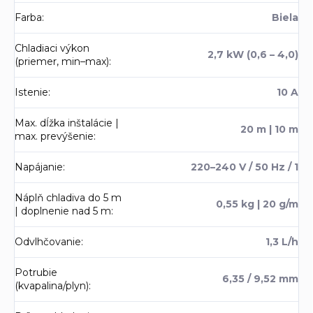
Farba
:
Biela
Chladiaci výkon
2,7 kW (0,6 – 4,0)
(priemer, min–max)
:
Istenie
:
10 A
Max. dĺžka inštalácie |
20 m | 10 m
max. prevýšenie
:
Napájanie
:
220–240 V / 50 Hz / 1
Náplň chladiva do 5 m
0,55 kg | 20 g/m
| doplnenie nad 5 m
:
Odvlhčovanie
:
1,3 L/h
Potrubie
6,35 / 9,52 mm
(kvapalina/plyn)
: