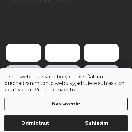
PRIJÍMAME ONLINE PLATBY
Tento web používa súbory cookie. Ďalším
prechádzaním tohto webu vyjadrujete súhlas s ich
používaním. Viac informácií
tu
.
Nastavenie
Copyright 2026
brevis.sk
. Všetky práva vyhradené.
Odmietnuť
Súhlasím
Vytvoril Shoptet