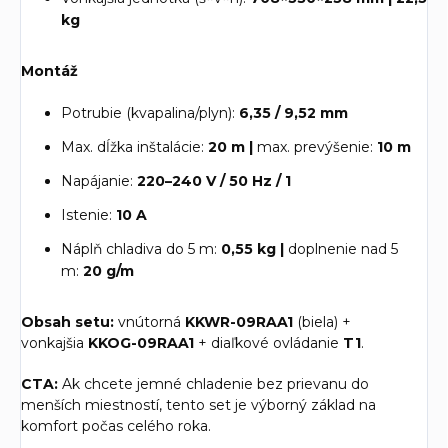
kg
Montáž
Potrubie (kvapalina/plyn):
6,35 / 9,52 mm
Max. dĺžka inštalácie:
20 m |
max. prevýšenie:
10 m
Napájanie:
220–240 V / 50 Hz / 1
Istenie:
10 A
Náplň chladiva do 5 m:
0,55 kg |
doplnenie nad 5
m:
20 g/m
Obsah setu:
vnútorná
KKWR-09RAA1
(biela) +
vonkajšia
KKOG-09RAA1
+ diaľkové ovládanie
T1
.
CTA:
Ak chcete jemné chladenie bez prievanu do
menších miestností, tento set je výborný základ na
komfort počas celého roka.