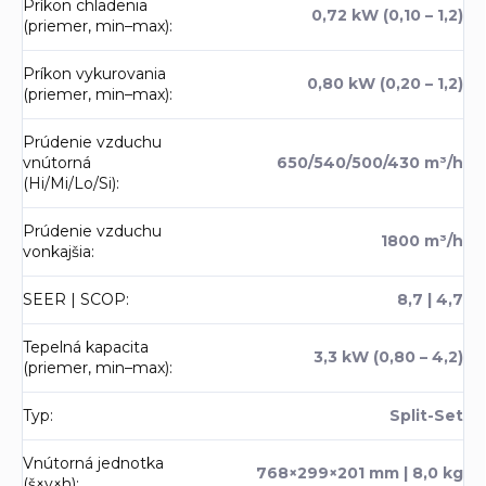
Príkon chladenia
0,72 kW (0,10 – 1,2)
(priemer, min–max)
:
Príkon vykurovania
0,80 kW (0,20 – 1,2)
(priemer, min–max)
:
Prúdenie vzduchu
vnútorná
650/540/500/430 m³/h
(Hi/Mi/Lo/Si)
:
Prúdenie vzduchu
1800 m³/h
vonkajšia
:
SEER | SCOP
:
8,7 | 4,7
Tepelná kapacita
3,3 kW (0,80 – 4,2)
(priemer, min–max)
:
Typ
:
Split-Set
Vnútorná jednotka
768×299×201 mm | 8,0 kg
(š×v×h)
: