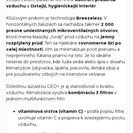
vzduchu
a
čistejší, hygienickejší interiér
.
Kľúčovým prvkom je technológia
Breezeless
. V
horizontálnych žalúziách sa nachádza takmer
2 000
presne umiestnených mikroventilačných otvorov
,
ktoré menia klasický „tvrdý“ prúd vzduchu na
jemný
rozptýlený prúd
. Ten sa následne
rovnomerne šíri po
celej miestnosti
, čím sa minimalizuje pocit prievanu a
nepríjemného fúkania priamo na telo. Je to ideálne
riešenie do priestorov, kde ľudia sedia alebo spia v dosahu
klimatizácie (obývačka, spálňa, pracovňa, detská izba) a
pre používateľov citlivých na intenzívne vetranie.
Dôležitou súčasťou GEO+ je aj starostlivosť o kvalitu
vzduchu. Klimatizácia využíva
kombináciu 3 filtrov
v
jednom multifunkčnom filtri:
vitamínová vrstva (vitamín C)
– podľa popisu filtra
uvoľňuje vitamín C a prispieva k sviežejšiemu pocitu
vzduchu,