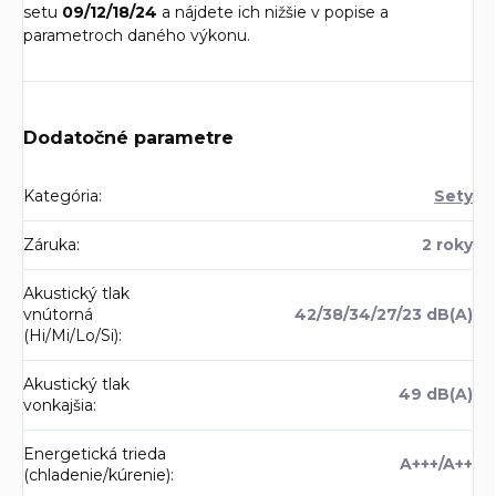
setu
09/12/18/24
a nájdete ich nižšie v popise a
parametroch daného výkonu.
Dodatočné parametre
Kategória
:
Sety
Záruka
:
2 roky
Akustický tlak
vnútorná
42/38/34/27/23 dB(A)
(Hi/Mi/Lo/Si)
:
Akustický tlak
49 dB(A)
vonkajšia
:
Energetická trieda
A+++/A++
(chladenie/kúrenie)
: