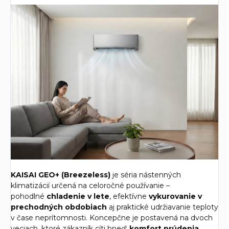
KAISAI GEO+ (Breezeless)
je séria nástenných
klimatizácií určená na celoročné používanie –
pohodlné
chladenie v lete
, efektívne
vykurovanie v
prechodných obdobiach
aj praktické udržiavanie teploty
v čase neprítomnosti. Koncepčne je postavená na dvoch
veciach, ktoré zákazník cíti hneď:
komfort prúdenia