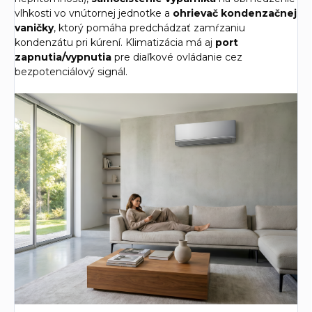
vlhkosti vo vnútornej jednotke a
ohrievač kondenzačnej
vaničky
, ktorý pomáha predchádzať zamŕzaniu
kondenzátu pri kúrení. Klimatizácia má aj
port
zapnutia/vypnutia
pre diaľkové ovládanie cez
bezpotenciálový signál.