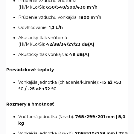
Prúdenie vzduchu vnútorná
(Hi/Mi/Lo/Si):
650/540/500/430 m³/h
Prúdenie vzduchu vonkajšia:
1800 m³/h
Odvlhčovanie:
1,3 L/h
Akustický tlak vnútorná
(Hi/Mi/Lo/Si):
42/38/34/27/23 dB(A)
Akustický tlak vonkajšia:
49 dB(A)
Prevádzkové teploty
Vonkajšia jednotka (chladenie/kúrenie):
-15 až +53
°C / -25 až +32 °C
Rozmery a hmotnosť
Vnútorná jednotka (š×v×h):
768×299×201 mm | 8,0
kg
Vonkajšia jednotka (š×v×h):
708×530×258 mm | 22,5