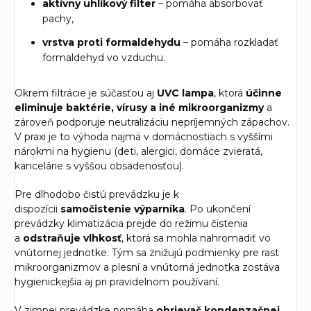
aktívny uhlíkový filter
– pomáha absorbovať
pachy,
vrstva proti formaldehydu
– pomáha rozkladať
formaldehyd vo vzduchu.
Okrem filtrácie je súčasťou aj
UVC lampa
, ktorá
účinne
eliminuje baktérie, vírusy a iné mikroorganizmy
a
zároveň podporuje neutralizáciu nepríjemných zápachov.
V praxi je to výhoda najmä v domácnostiach s vyššími
nárokmi na hygienu (deti, alergici, domáce zvieratá,
kancelárie s vyššou obsadenosťou).
Pre dlhodobo čistú prevádzku je k
dispozícii
samočistenie výparníka
. Po ukončení
prevádzky klimatizácia prejde do režimu čistenia
a
odstraňuje vlhkosť
, ktorá sa mohla nahromadiť vo
vnútornej jednotke. Tým sa znižujú podmienky pre rast
mikroorganizmov a plesní a vnútorná jednotka zostáva
hygienickejšia aj pri pravidelnom používaní.
V zimnej prevádzke pomáha
ohrievač kondenzačnej