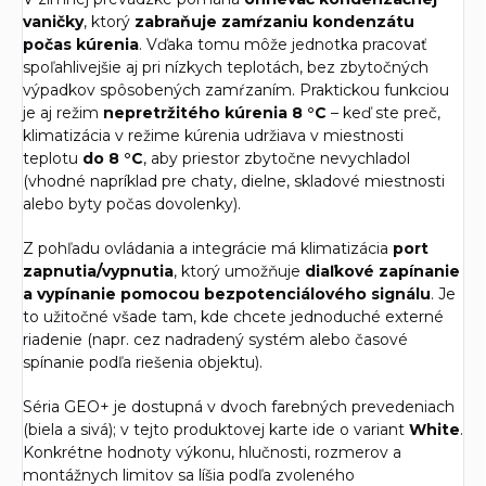
vaničky
, ktorý
zabraňuje zamŕzaniu kondenzátu
počas kúrenia
. Vďaka tomu môže jednotka pracovať
spoľahlivejšie aj pri nízkych teplotách, bez zbytočných
výpadkov spôsobených zamŕzaním. Praktickou funkciou
je aj režim
nepretržitého kúrenia 8 °C
– keď ste preč,
klimatizácia v režime kúrenia udržiava v miestnosti
teplotu
do 8 °C
, aby priestor zbytočne nevychladol
(vhodné napríklad pre chaty, dielne, skladové miestnosti
alebo byty počas dovolenky).
Z pohľadu ovládania a integrácie má klimatizácia
port
zapnutia/vypnutia
, ktorý umožňuje
diaľkové zapínanie
a vypínanie pomocou bezpotenciálového signálu
. Je
to užitočné všade tam, kde chcete jednoduché externé
riadenie (napr. cez nadradený systém alebo časové
spínanie podľa riešenia objektu).
Séria GEO+ je dostupná v dvoch farebných prevedeniach
(biela a sivá); v tejto produktovej karte ide o variant
White
.
Konkrétne hodnoty výkonu, hlučnosti, rozmerov a
montážnych limitov sa líšia podľa zvoleného