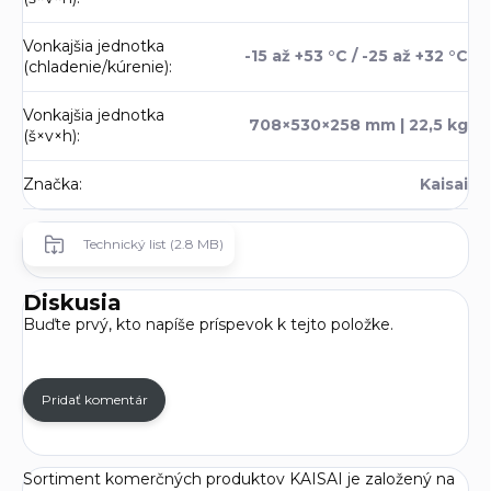
Vonkajšia jednotka
-15 až +53 °C / -25 až +32 °C
(chladenie/kúrenie)
:
Vonkajšia jednotka
708×530×258 mm | 22,5 kg
(š×v×h)
:
Značka
:
Kaisai
Technický list (2.8 MB)
Diskusia
Buďte prvý, kto napíše príspevok k tejto položke.
Pridať komentár
Sortiment komerčných produktov KAISAI je založený na