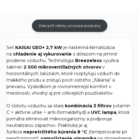
Zobraziť všetky súvisiace produkty
Set
KAISAI GEO+ 2,7 kW
je nástenná klimatizácia
na
chladenie aj vykurovanie
s dôrazom na jemné
prúdenie vzduchu. Technológia
Breezeless
využíva
takmer
2 000 mikroventilačných otvorov
v
horizontálnych žalúziách, ktoré rozptyľujú vzduch do
mäkkého prúdu a znižujú pocit ostrého „fúkania“ a
prievanu. Výsledkom je rovnomernejší komfort v
miestnosti, vhodný aj pre citlivejších používateľov.
O čistotu vzduchu sa stará
kombinácia 3 filtrov
(vitamín
C + aktívne uhlie + anti‑formaldehyd) a
UVC lampa
, ktorá
pomáha eliminovať mikroorganizmy a podporuje
neutralizáciu zápachov. Praktická je aj
funkcia
nepretržitého kúrenia 8 °C
(temperovanie pri
neprítomnosti),
samočistenie výparníka
na obmedzenie