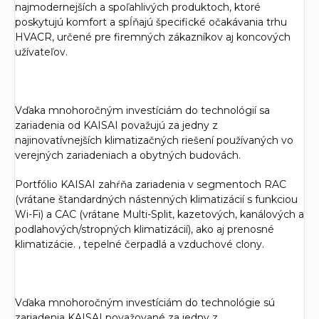
najmodernejších a spoľahlivých produktoch, ktoré
poskytujú komfort a spĺňajú špecifické očakávania trhu
HVACR, určené pre firemných zákazníkov aj koncových
užívateľov.
Vďaka mnohoročným investíciám do technológií sa
zariadenia od KAISAI považujú za jedny z
najinovatívnejších klimatizačných riešení používaných vo
verejných zariadeniach a obytných budovách.
Portfólio KAISAI zahŕňa zariadenia v segmentoch RAC
(vrátane štandardných nástenných klimatizácií s funkciou
Wi-Fi) a CAC (vrátane Multi-Split, kazetových, kanálových a
podlahových/stropných klimatizácií), ako aj prenosné
klimatizácie. , tepelné čerpadlá a vzduchové clony.
Vďaka mnohoročným investíciám do technológie sú
zariadenia KAISAI považované za jedny z