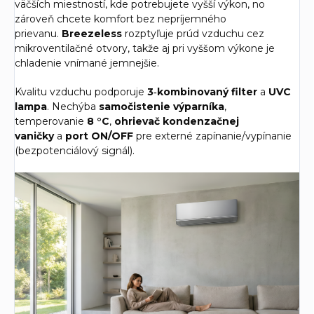
väčších miestností, kde potrebujete vyšší výkon, no
zároveň chcete komfort bez nepríjemného
prievanu.
Breezeless
rozptyľuje prúd vzduchu cez
mikroventilačné otvory, takže aj pri vyššom výkone je
chladenie vnímané jemnejšie.
Kvalitu vzduchu podporuje
3‑kombinovaný filter
a
UVC
lampa
. Nechýba
samočistenie výparníka
,
temperovanie
8 °C
,
ohrievač kondenzačnej
vaničky
a
port ON/OFF
pre externé zapínanie/vypínanie
(bezpotenciálový signál).