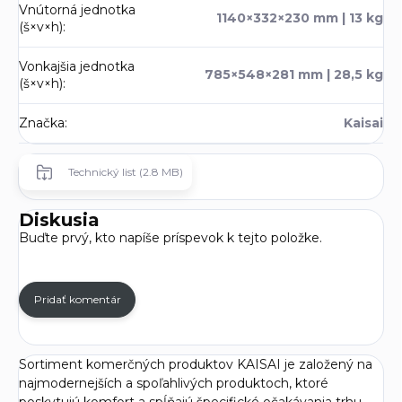
Vnútorná jednotka
1140×332×230 mm | 13 kg
(š×v×h)
:
Vonkajšia jednotka
785×548×281 mm | 28,5 kg
(š×v×h)
:
Značka
:
Kaisai
Technický list (2.8 MB)
Diskusia
Buďte prvý, kto napíše príspevok k tejto položke.
Pridať komentár
Sortiment komerčných produktov KAISAI je založený na
najmodernejších a spoľahlivých produktoch, ktoré