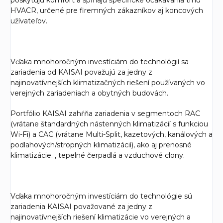
poskytujú komfort a spĺňajú špecifické očakávania trhu
HVACR, určené pre firemných zákazníkov aj koncových
užívateľov.
Vďaka mnohoročným investíciám do technológií sa
zariadenia od KAISAI považujú za jedny z
najinovatívnejších klimatizačných riešení používaných vo
verejných zariadeniach a obytných budovách.
Portfólio KAISAI zahŕňa zariadenia v segmentoch RAC
(vrátane štandardných nástenných klimatizácií s funkciou
Wi-Fi) a CAC (vrátane Multi-Split, kazetových, kanálových a
podlahových/stropných klimatizácií), ako aj prenosné
klimatizácie. , tepelné čerpadlá a vzduchové clony.
Vďaka mnohoročným investíciám do technológie sú
zariadenia KAISAI považované za jedny z
najinovatívnejších riešení klimatizácie vo verejných a