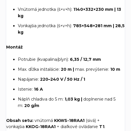
Vnútorná jednotka (š×v×h):
1140×332×230 mm | 13
kg
Vonkajšia jednotka (š×v×h):
785×548×281 mm | 28,5
kg
Montáž
Potrubie (kvapalina/plyn):
6,35 / 12,7 mm
Max. dĺžka inštalácie:
20 m |
max. prevýšenie:
10 m
Napájanie:
220–240 V / 50 Hz / 1
Istenie:
16 A
Náplň chladiva do 5 m:
1,03 kg |
doplnenie nad 5
m:
20 g/m
Obsah setu:
vnútorná
KKWS-18RAA1
(sivá) +
vonkajšia
KKOG-18RAA1
+ diaľkové ovládanie
T1
.