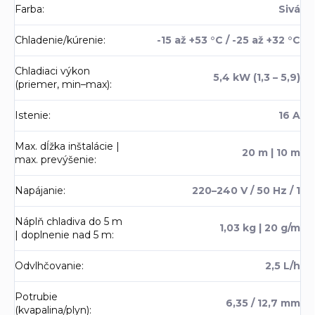
Farba
:
Sivá
Chladenie/kúrenie
:
-15 až +53 °C / -25 až +32 °C
Chladiaci výkon
5,4 kW (1,3 – 5,9)
(priemer, min–max)
:
Istenie
:
16 A
Max. dĺžka inštalácie |
20 m | 10 m
max. prevýšenie
:
Napájanie
:
220–240 V / 50 Hz / 1
Náplň chladiva do 5 m
1,03 kg | 20 g/m
| doplnenie nad 5 m
:
Odvlhčovanie
:
2,5 L/h
Potrubie
6,35 / 12,7 mm
(kvapalina/plyn)
: