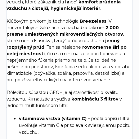
veciach, ktoré zákazník cíti hneď:
komfort prúdenia
vzduchu
a
čistejší, hygienickejší interiér
.
Kľúčovým prvkom je technológia
Breezeless
. V
horizontálnych žalúziách sa nachádza takmer
2 000
presne umiestnených mikroventilačných otvorov
,
ktoré menia klasický „tvrdý“ prúd vzduchu na
jemný
rozptýlený prúd
. Ten sa následne
rovnomerne šíri po
celej miestnosti
, čím sa minimalizuje pocit prievanu a
nepríjemného fúkania priamo na telo. Je to ideálne
riešenie do priestorov, kde ľudia sedia alebo spia v dosahu
klimatizácie (obývačka, spálňa, pracovňa, detská izba) a
pre používateľov citlivých na intenzívne vetranie.
Dôležitou súčasťou GEO+ je aj starostlivosť o kvalitu
vzduchu. Klimatizácia využíva
kombináciu 3 filtrov
v
jednom multifunkčnom filtri:
vitamínová vrstva (vitamín C)
– podľa popisu filtra
uvoľňuje vitamín C a prispieva k sviežejšiemu pocitu
vzduchu,