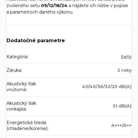
zvoleného setu
09/12/18/24
a nájdete ich nižšie v popise
a parametroch daného výkonu.
Dodatočné parametre
Kategória
:
Sety
Záruka
:
2 roky
Akustický tlak
45/40/36/32/25 dB(A)
vnútorná
:
Akustický tlak
51 dB(A)
vonkajšia
:
Energetická trieda
A+++/A++
(chladenie/kúrenie)
: