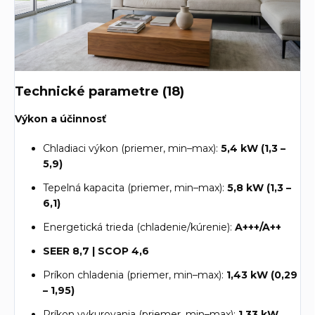
Technické parametre (18)
Výkon a účinnosť
Chladiaci výkon (priemer, min–max):
5,4 kW (1,3 –
5,9)
Tepelná kapacita (priemer, min–max):
5,8 kW (1,3 –
6,1)
Energetická trieda (chladenie/kúrenie):
A+++/A++
SEER 8,7 | SCOP 4,6
Príkon chladenia (priemer, min–max):
1,43 kW (0,29
– 1,95)
Príkon vykurovania (priemer, min–max):
1,33 kW