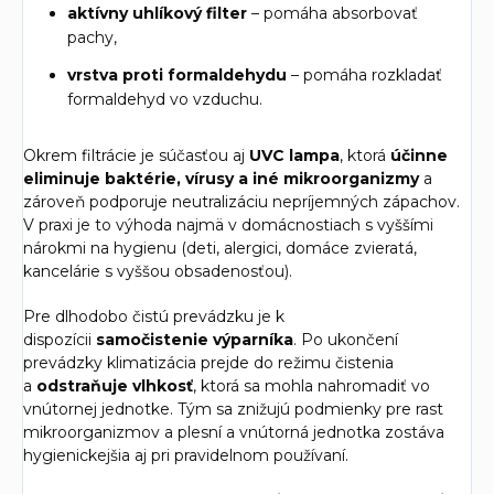
aktívny uhlíkový filter
– pomáha absorbovať
pachy,
vrstva proti formaldehydu
– pomáha rozkladať
formaldehyd vo vzduchu.
Okrem filtrácie je súčasťou aj
UVC lampa
, ktorá
účinne
eliminuje baktérie, vírusy a iné mikroorganizmy
a
zároveň podporuje neutralizáciu nepríjemných zápachov.
V praxi je to výhoda najmä v domácnostiach s vyššími
nárokmi na hygienu (deti, alergici, domáce zvieratá,
kancelárie s vyššou obsadenosťou).
Pre dlhodobo čistú prevádzku je k
dispozícii
samočistenie výparníka
. Po ukončení
prevádzky klimatizácia prejde do režimu čistenia
a
odstraňuje vlhkosť
, ktorá sa mohla nahromadiť vo
vnútornej jednotke. Tým sa znižujú podmienky pre rast
mikroorganizmov a plesní a vnútorná jednotka zostáva
hygienickejšia aj pri pravidelnom používaní.