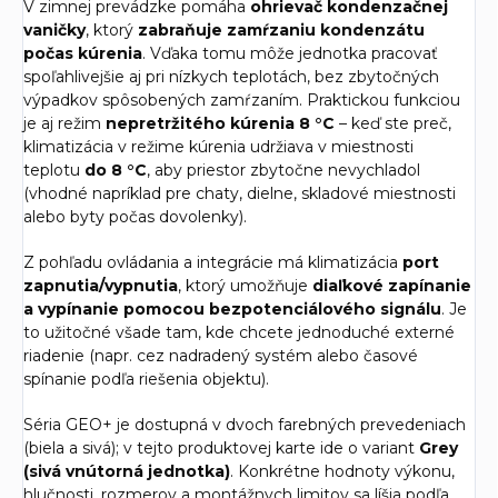
V zimnej prevádzke pomáha
ohrievač kondenzačnej
vaničky
, ktorý
zabraňuje zamŕzaniu kondenzátu
počas kúrenia
. Vďaka tomu môže jednotka pracovať
spoľahlivejšie aj pri nízkych teplotách, bez zbytočných
výpadkov spôsobených zamŕzaním. Praktickou funkciou
je aj režim
nepretržitého kúrenia 8 °C
– keď ste preč,
klimatizácia v režime kúrenia udržiava v miestnosti
teplotu
do 8 °C
, aby priestor zbytočne nevychladol
(vhodné napríklad pre chaty, dielne, skladové miestnosti
alebo byty počas dovolenky).
Z pohľadu ovládania a integrácie má klimatizácia
port
zapnutia/vypnutia
, ktorý umožňuje
diaľkové zapínanie
a vypínanie pomocou bezpotenciálového signálu
. Je
to užitočné všade tam, kde chcete jednoduché externé
riadenie (napr. cez nadradený systém alebo časové
spínanie podľa riešenia objektu).
Séria GEO+ je dostupná v dvoch farebných prevedeniach
(biela a sivá); v tejto produktovej karte ide o variant
Grey
(sivá vnútorná jednotka)
. Konkrétne hodnoty výkonu,
hlučnosti, rozmerov a montážnych limitov sa líšia podľa