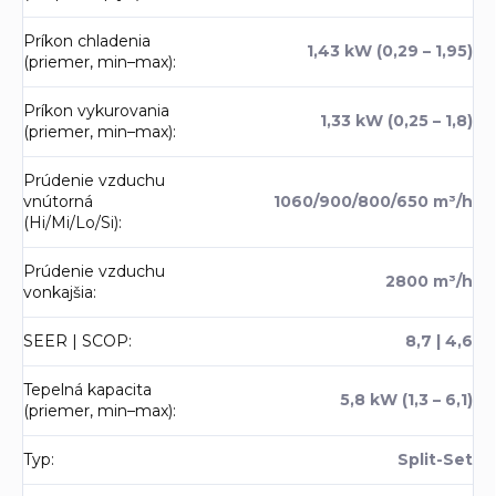
Príkon chladenia
1,43 kW (0,29 – 1,95)
(priemer, min–max)
:
Príkon vykurovania
1,33 kW (0,25 – 1,8)
(priemer, min–max)
:
Prúdenie vzduchu
vnútorná
1060/900/800/650 m³/h
(Hi/Mi/Lo/Si)
:
Prúdenie vzduchu
2800 m³/h
vonkajšia
:
SEER | SCOP
:
8,7 | 4,6
Tepelná kapacita
5,8 kW (1,3 – 6,1)
(priemer, min–max)
:
Typ
:
Split-Set