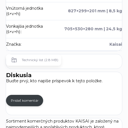
Vnútorná jednotka
827×299×201 mm | 8,5 kg
(š×v×h)
:
Vonkajšia jednotka
705×530×280 mm | 24,5 kg
(š×v×h):
:
Značka
:
Kaisai
Technický list (2.8 MB)
Diskusia
Buďte prvý, kto napíše príspevok k tejto položke.
Pridať komentár
Sortiment komerčných produktov KAISAI je založený na
najmodernejších a spoľahlivých produktoch, ktoré