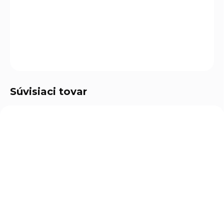
vaničky
a
port ON/OFF
(bezpotenciálový signál) pre
externé ovládanie.
DETAILNÉ INFORMÁCIE
OPÝTAŤ SA
Súvisiaci tovar
NOVINKA
NOVINKA
SCOP - A++
SCOP - A++
SEER - A+++
SEER - A+++
DOPRAVA ZDARMA
DOPRAVA ZDARMA
2,7 KW
2,7 KW
SKLADOM
SKLADOM
(10 KS)
(2 KS)
SET Klimatizácia
SET Klimatizácia
nástenná KAISAI
nástenná KAISAI