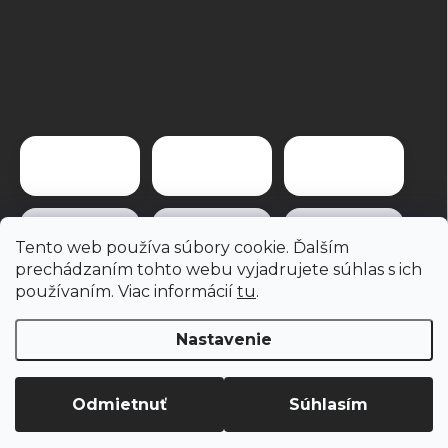
Tento web používa súbory cookie. Ďalším
prechádzaním tohto webu vyjadrujete súhlas s ich
používaním. Viac informácií
tu
.
Nastavenie
Copyright 2026
brevis.sk
. Všetky práva vyhradené.
Odmietnuť
Súhlasím
Vytvoril Shoptet