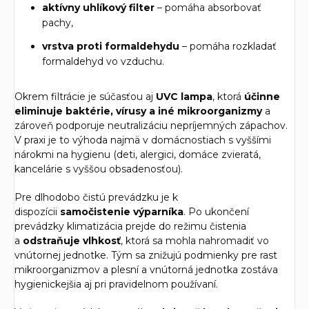
aktívny uhlíkový filter
– pomáha absorbovať
pachy,
vrstva proti formaldehydu
– pomáha rozkladať
formaldehyd vo vzduchu.
Okrem filtrácie je súčasťou aj
UVC lampa
, ktorá
účinne
eliminuje baktérie, vírusy a iné mikroorganizmy
a
zároveň podporuje neutralizáciu nepríjemných zápachov.
V praxi je to výhoda najmä v domácnostiach s vyššími
nárokmi na hygienu (deti, alergici, domáce zvieratá,
kancelárie s vyššou obsadenosťou).
Pre dlhodobo čistú prevádzku je k
dispozícii
samočistenie výparníka
. Po ukončení
prevádzky klimatizácia prejde do režimu čistenia
a
odstraňuje vlhkosť
, ktorá sa mohla nahromadiť vo
vnútornej jednotke. Tým sa znižujú podmienky pre rast
mikroorganizmov a plesní a vnútorná jednotka zostáva
hygienickejšia aj pri pravidelnom používaní.