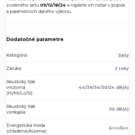
zvoleného setu
09/12/18/24
a nájdete ich nižšie v popise
a parametroch daného výkonu.
Dodatočné parametre
Kategória
:
Sety
Záruka
:
2 roky
Akustický tlak
vnútorná
44/39/34/30/24 dB(A)
(Hi/Mi/Lo/Si)
:
Akustický tlak
50 dB(A)
vonkajšia
:
Energetická trieda
A+++/A++
(chladenie/kúrenie)
: