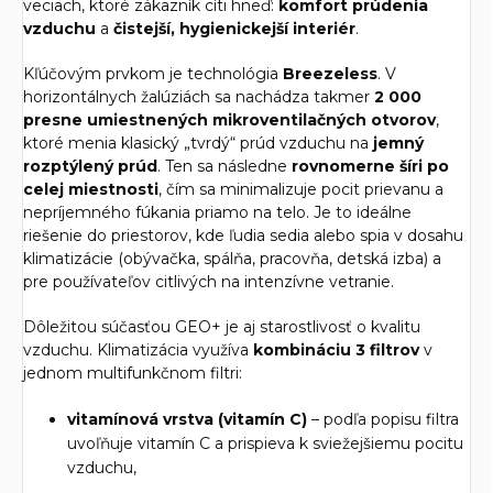
veciach, ktoré zákazník cíti hneď:
komfort prúdenia
vzduchu
a
čistejší, hygienickejší interiér
.
Kľúčovým prvkom je technológia
Breezeless
. V
horizontálnych žalúziách sa nachádza takmer
2 000
presne umiestnených mikroventilačných otvorov
,
ktoré menia klasický „tvrdý“ prúd vzduchu na
jemný
rozptýlený prúd
. Ten sa následne
rovnomerne šíri po
celej miestnosti
, čím sa minimalizuje pocit prievanu a
nepríjemného fúkania priamo na telo. Je to ideálne
riešenie do priestorov, kde ľudia sedia alebo spia v dosahu
klimatizácie (obývačka, spálňa, pracovňa, detská izba) a
pre používateľov citlivých na intenzívne vetranie.
Dôležitou súčasťou GEO+ je aj starostlivosť o kvalitu
vzduchu. Klimatizácia využíva
kombináciu 3 filtrov
v
jednom multifunkčnom filtri:
vitamínová vrstva (vitamín C)
– podľa popisu filtra
uvoľňuje vitamín C a prispieva k sviežejšiemu pocitu
vzduchu,