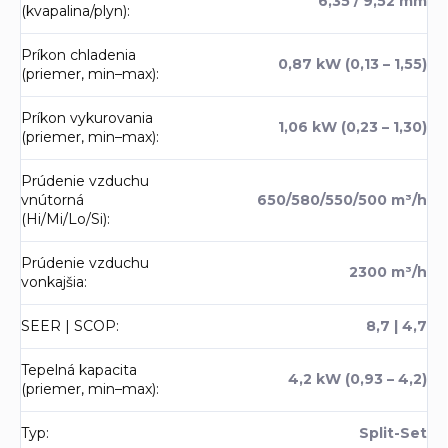
6,35 / 9,52 mm
(kvapalina/plyn)
:
Príkon chladenia
0,87 kW (0,13 – 1,55)
(priemer, min–max)
:
Príkon vykurovania
1,06 kW (0,23 – 1,30)
(priemer, min–max)
:
Prúdenie vzduchu
vnútorná
650/580/550/500 m³/h
(Hi/Mi/Lo/Si)
:
Prúdenie vzduchu
2300 m³/h
vonkajšia
:
SEER | SCOP
:
8,7 | 4,7
Tepelná kapacita
4,2 kW (0,93 – 4,2)
(priemer, min–max)
:
Typ
:
Split-Set