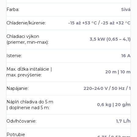
Farba
:
Sivá
Chladenie/kúrenie
:
-15 až +53 °C / -25 až +32 °C
Chladiaci výkon
3,5 kW (0,65 – 4,1)
(priemer, min–max)
:
Istenie
:
16 A
Max. dĺžka inštalácie |
20 m | 10 m
max. prevýšenie
:
Napájanie
:
220–240 V / 50 Hz / 1
Náplň chladiva do 5 m
0,6 kg | 20 g/m
| doplnenie nad 5 m
:
Odvlhčovanie
:
1,7 L/h
Potrubie