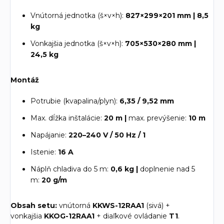
Vnútorná jednotka (š×v×h):
827×299×201 mm | 8,5
kg
Vonkajšia jednotka (š×v×h):
705×530×280 mm |
24,5 kg
Montáž
Potrubie (kvapalina/plyn):
6,35 / 9,52 mm
Max. dĺžka inštalácie:
20 m |
max. prevýšenie:
10 m
Napájanie:
220–240 V / 50 Hz / 1
Istenie:
16 A
Náplň chladiva do 5 m:
0,6 kg |
doplnenie nad 5
m:
20 g/m
Obsah setu:
vnútorná
KKWS-12RAA1
(sivá) +
vonkajšia
KKOG-12RAA1
+ diaľkové ovládanie
T1
.