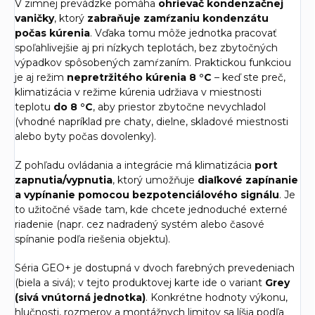
V zimnej prevádzke pomáha
ohrievač kondenzačnej
vaničky
, ktorý
zabraňuje zamŕzaniu kondenzátu
počas kúrenia
. Vďaka tomu môže jednotka pracovať
spoľahlivejšie aj pri nízkych teplotách, bez zbytočných
výpadkov spôsobených zamŕzaním. Praktickou funkciou
je aj režim
nepretržitého kúrenia 8 °C
– keď ste preč,
klimatizácia v režime kúrenia udržiava v miestnosti
teplotu
do 8 °C
, aby priestor zbytočne nevychladol
(vhodné napríklad pre chaty, dielne, skladové miestnosti
alebo byty počas dovolenky).
Z pohľadu ovládania a integrácie má klimatizácia
port
zapnutia/vypnutia
, ktorý umožňuje
diaľkové zapínanie
a vypínanie pomocou bezpotenciálového signálu
. Je
to užitočné všade tam, kde chcete jednoduché externé
riadenie (napr. cez nadradený systém alebo časové
spínanie podľa riešenia objektu).
Séria GEO+ je dostupná v dvoch farebných prevedeniach
(biela a sivá); v tejto produktovej karte ide o variant
Grey
(sivá vnútorná jednotka)
. Konkrétne hodnoty výkonu,
hlučnosti, rozmerov a montážnych limitov sa líšia podľa