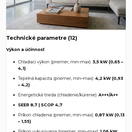
Technické parametre (12)
Výkon a účinnosť
Chladiaci výkon (priemer, min–max):
3,5 kW (0,65 –
4,1)
Tepelná kapacita (priemer, min–max):
4,2 kW (0,93
– 4,2)
Energetická trieda (chladenie/kúrenie):
A+++/A++
SEER 8,7 | SCOP 4,7
Príkon chladenia (priemer, min–max):
0,87 kW (0,13
– 1,55)
Príkon vykurovania (priemer, min–max):
1,06 kW