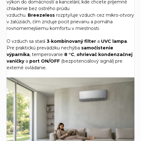
výkon do domácností a kancelárií, kde chcete príjemné
chladenie bez ostrého prúdu
vzduchu.
Breezeless
rozptyľuje vzduch cez mikro-otvory
v žalúziách, čím znižuje pocit prievanu a pomáha
rovnomernejšiemu komfortu v miestnosti.
O vzduch sa stará
3‑kombinovaný filter
a
UVC lampa
.
Pre praktickú prevádzku nechýba
samočistenie
výparníka
, temperovanie
8 °C
,
ohrievač kondenzačnej
vaničky
a
port ON/OFF
(bezpotenciálový signál) pre
externé ovládanie.