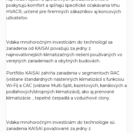
poskytujú komfort a spĺňajú špecifické očakávania trhu
HVACR, určené pre firemných zákazníkov aj koncových
užívateľov.
Vďaka mnohoročným investíciám do technológií sa
zariadenia od KAISAI považujú za jedny z
najinovatívnejších klimatizačných riešení používaných vo
verejných zariadeniach a obytných budovách.
Portfólio KAISAI zahŕňa zariadenia v segmentoch RAC
(vrátane štandardných nástenných klimatizácií s funkciou
Wi-Fi) a CAC (vrátane Multi-Split, kazetových, kanálových a
podlahových/stropných klimatizácií), ako aj prenosné
klimatizácie. , tepelné čerpadlá a vzduchové clony.
Vďaka mnohoročným investíciám do technológie sú
zariadenia KAISAI považované za jedny z